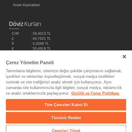
İnsan Kaynakları
Döviz
Kurları
CHF
: 59,4013 TL
£
: 64,7421 TL
¥
: 0,3048 TL
€
: 55,4919 TL
$
: 48,1032 TL
Çerez Yönetim Paneli
Tanımlama bilgilerini; sitemizin doğru şekilde çalışmasını sağlamak,
içerikleri ve reklamları kişiselleştirmek, sosyal medya özellikleri
sunmak ve site trafiğimizi analiz etmek için kullanıyoruz. Aynı
zamanda site kullanımınızla ilgili bilgileri; sosyal medya, reklamcılık
ve analiz ortaklarımızla paylaşıyoruz.
Gizlilik ve Çerez Politikası
Bilişim Teknolojileri,
Ereey
Tüm Çerezleri Kabul Et
Tümünü Reddet
© Copyright 2004 - 2026 MyDukkan Müzik Market Tic. ve San Ltd.
Şti. - Her Hakkı Saklıdır.
Çerezleri Yönet
25.632
Ürün
/ 166.029
Üye