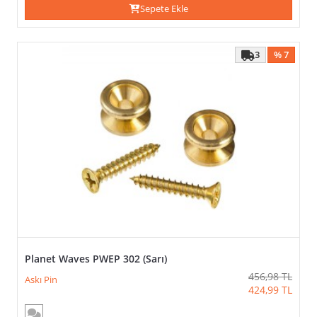
Sepete Ekle
3
% 7
Planet Waves PWEP 302 (Sarı)
456,98
TL
Askı Pin
424,99
TL