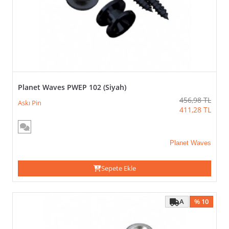
Fender
Kampanyalar
Fishman
FZone
Gotoh
Hammer
Jim
Dunlop
Maxtone
Planet Waves PWEP 102 (Siyah)
Planet
456,98
TL
Waves
Askı Pin
411,28
TL
Schaller
Planet Waves
FIYAT
Sepete Ekle
A
% 10