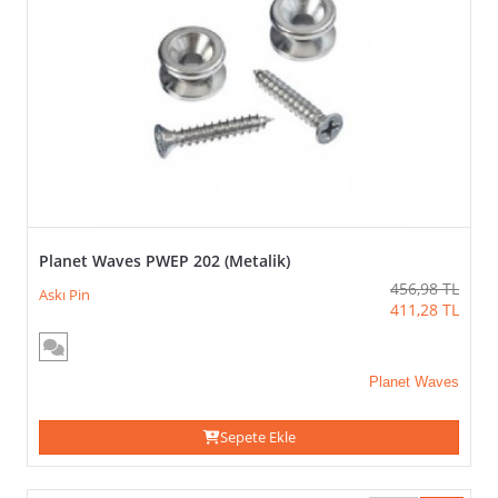
>
Planet Waves PWEP 202 (Metalik)
456,98
TL
Askı Pin
411,28
TL
Planet Waves
Sepete Ekle