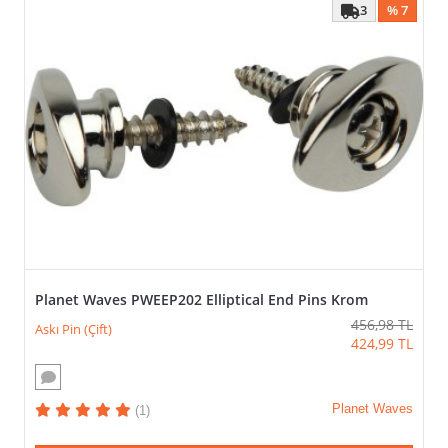
3
% 7
Planet Waves PWEEP202 Elliptical End Pins Krom
456,98
TL
Askı Pin (Çift)
424,99
TL
Planet Waves
(1)