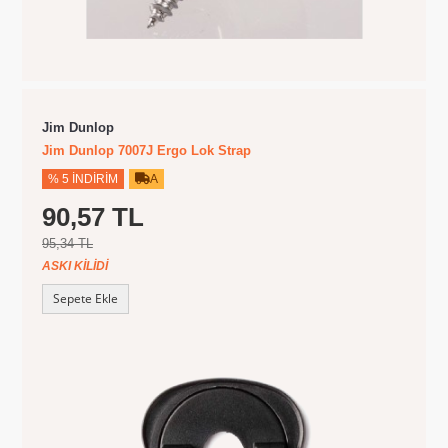
Jim Dunlop
Jim Dunlop 7007J Ergo Lok Strap
% 5 İNDIRIM
A
90,57 TL
95,34 TL
ASKI KILIDI
Sepete Ekle