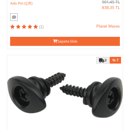
901,45
TL
Askı Pin (Çift)
838,35
TL
Planet Waves
(1)
Sepete Ekle
3
% 7