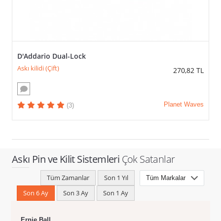
D'Addario Dual-Lock
Askı kilidi (Çift)
270,82
TL
Planet Waves
(3)
Askı Pin ve Kilit Sistemleri
Çok Satanlar
Tüm Zamanlar
Son 1 Yıl
Son 6 Ay
Son 3 Ay
Son 1 Ay
Ernie Ball