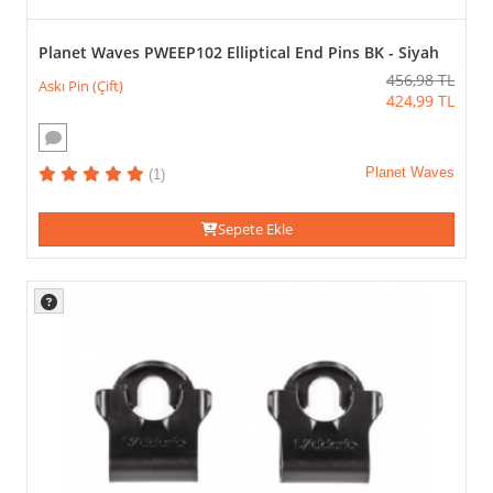
Planet Waves PWEEP102 Elliptical End Pins BK - Siyah
456,98
TL
Askı Pin (Çift)
424,99
TL
Planet Waves
(1)
Sepete Ekle