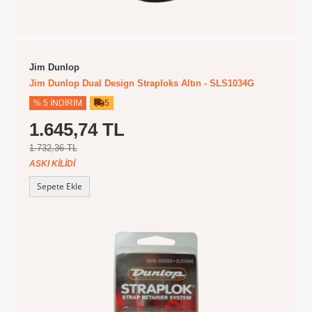
Jim Dunlop
Jim Dunlop Dual Design Straploks Altın - SLS1034G
% 5 İNDIRIM
5
1.645,74 TL
1.732,36 TL
ASKI KILIDI
Sepete Ekle