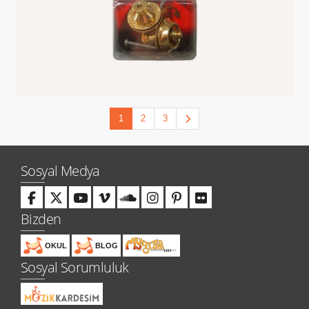
1
2
3
Sosyal Medya
Bizden
OKUL
BLOG
Sosyal Sorumluluk