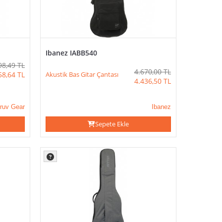
Ibanez IABB540
98,49
TL
4.670,00
TL
Akustik Bas Gitar Çantası
58,64
TL
4.436,50
TL
ruv Gear
Ibanez
Sepete Ekle