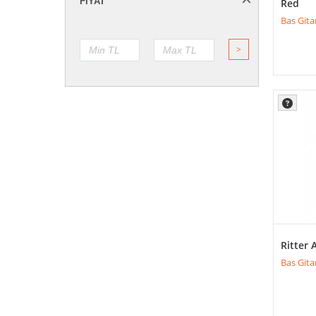
FIYAT
Red
Bas Gita
>
Ritter 
Bas Gitar 