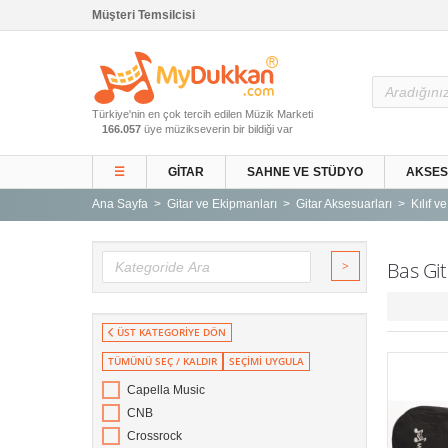
Müşteri Temsilcisi
Ana Sayfa
Türkiye'nin en çok tercih edilen Müzik Marketi
Gitar ve Ekipmanları
166.057
üye müzikseverin bir bildiği var
Sahne ve Stüdyo
☰
GITAR
SAHNE VE STÜDYO
AKSE
Aksesuarlar
Ana Sayfa
Gitar ve Ekipmanları
Gitar Aksesuarları
Kılıf v
Tuşlu Çalgılar
Vurmalı Çalgılar
>
Bas Git
Yaylı Çalgılar
Nefesli Çalgılar
ÜST KATEGORİYE DÖN
Türk Müziği Enstrümanları
TÜMÜNÜ SEÇ / KALDIR
SEÇİMİ UYGULA
Kitap
Capella Music
Yeni Gelenler
CNB
Kampanyalar
Crossrock