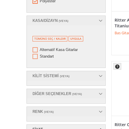
Polyester
Ritter 
KASA/DIZAYN
(VEYA)
Titani
Bas Gita
TÜMÜNÜ SEÇ / KALDIR
UYGULA
Alternatif Kasa Gitarlar
Standart
KILIT SISTEMI
(VEYA)
DIĞER SEÇENEKLER
(VEYA)
RENK
(VEYA)
Ritter 