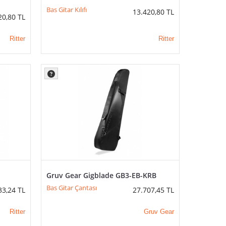
Bas Gitar Kılıfı
13.420,80
TL
20,80
TL
Ritter
Ritter
Gruv Gear Gigblade GB3-EB-KRB
Bas Gitar Çantası
33,24
TL
27.707,45
TL
Ritter
Gruv Gear