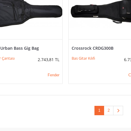
 Urban Bass Gig Bag
Crossrock CRDG300B
r Çantası
Bas Gitar Kılıfı
2.743,81
TL
6.7
Fender
C
1
2