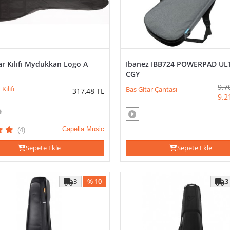
ar Kılıfı Mydukkan Logo A
Ibanez IBB724 POWERPAD UL
CGY
9.7
Kılıfı
Bas Gitar Çantası
317,48
TL
9.2
Capella Music
(4)
Sepete Ekle
Sepete Ekle
3
% 10
3