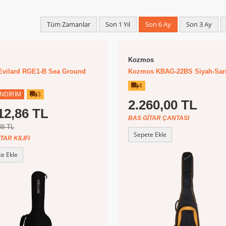
Tüm Zamanlar
Son 1 Yıl
Son 6 Ay
Son 3 Ay
Kozmos
 Evilard RGE1-B Sea Ground
Kozmos KBAG-22BS Siyah-Sar
4
İNDIRIM
3
2.260,00 TL
12,86 TL
BAS GITAR ÇANTASI
88 TL
Sepete Ekle
TAR KILIFI
e Ekle