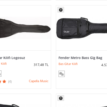
ar Kılıfı Logosuz
Fender Metro Bass Gig Bag
Kılıfı
Bas Gitar Kılıfı
317,48
TL
4.5
Capella Music
(4)