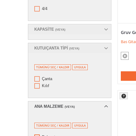
4/4
KAPASITE
(VEYA)
Gruv G
Bas Gita
KUTU/ÇANTA TIPI
(VEYA)
TÜMÜNÜ SEÇ / KALDIR
UYGULA
Çanta
Kılıf
ANA MALZEME
(VEYA)
TÜMÜNÜ SEÇ / KALDIR
UYGULA