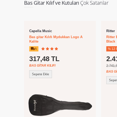
Bas Gitar Kılıf ve Kutuları
Çok Satanlar
Capella Music
Ritter
Bas gitar Kılıfı Mydukkan Logo A
Ritter
Kalite
Black
A
% 12 
317,48 TL
2.4
BAS GITAR KILIFI
2.741,
BAS GI
Sepete Ekle
Sepet