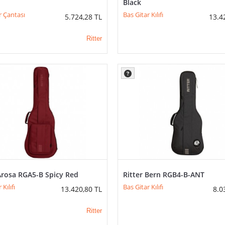
Black
r Çantası
Bas Gitar Kılıfı
5.724,28
TL
13.4
Ritter
Arosa RGA5-B Spicy Red
Ritter Bern RGB4-B-ANT
Kılıfı
Bas Gitar Kılıfı
13.420,80
TL
8.0
Ritter