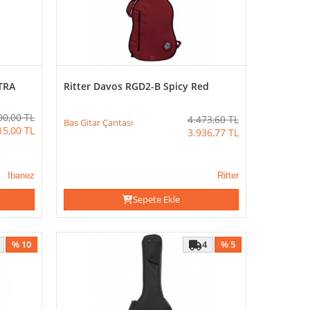
TRA
Ritter Davos RGD2-B Spicy Red
00,00
TL
4.473,60
TL
Bas Gitar Çantası
15,00
TL
3.936,77
TL
Ibanez
Ritter
Sepete Ekle
% 10
4
% 5