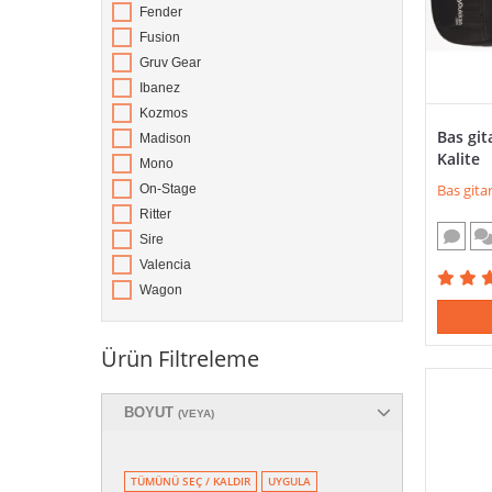
Fender
Fusion
Gruv Gear
Ibanez
Kozmos
Bas git
Madison
Kalite
Mono
Bas gitar 
On-Stage
Ritter
Sire
Valencia
Wagon
Ürün Filtreleme
BOYUT
(VEYA)
TÜMÜNÜ SEÇ / KALDIR
UYGULA