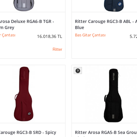
Arosa Deluxe RGA6-B TGR -
Ritter Carouge RGC3-B ABL - A
um Grey
Blue
r Çantası
Bas Gitar Çantası
16.018,36
TL
5.7
Ritter
Carouge RGC3-B SRD - Spicy
Ritter Arosa RGA5-B Sea Gro