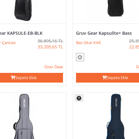
ear KAPSULE-EB-BLK
Gruv Gear Kapsulite+ Bass
36.895,16
TL
25.3
r Çantası
Bas Gitar Kılıfı
33.205,65
TL
22.8
Gruv Gear
G
Sepete Ekle
Sepete Ekle