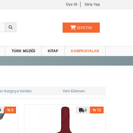
Üye Ol
Giriş Yap
SEPETİM
TÜRK MÜZIĞI
KITAP
KAMPANYALAR
ün Kargoya Verilen
Yeni Eklenen
4
% 5
3
% 12