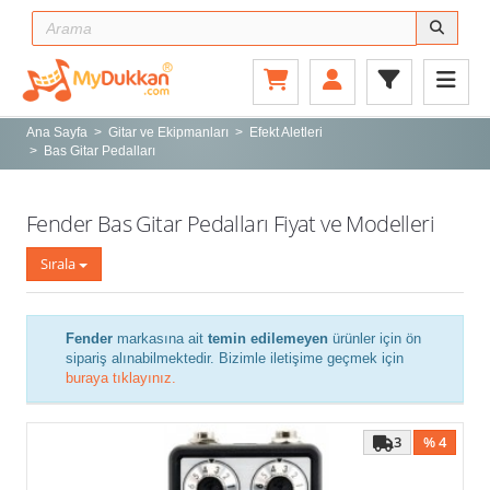
Ana Sayfa
Gitar ve Ekipmanları
Ana Sayfa
Gitar ve Ekipmanları
Efekt Aletleri
Bas Gitar Pedalları
Sahne ve Stüdyo
>
Aksesuarlar
Fender Bas Gitar Pedalları Fiyat ve Modelleri
Tuşlu Çalgılar
ÜST KATEGORİYE DÖN
Sırala
Vurmalı Çalgılar
TÜMÜNÜ SEÇ / KALDIR
SEÇİMİ UYGULA
Yaylı Çalgılar
ADD
Fender
markasına ait
temin edilemeyen
ürünler için ön
Nefesli Çalgılar
Aguilar
sipariş alınabilmektedir. Bizimle iletişime geçmek için
Behringer
buraya tıklayınız.
Türk Müziği Enstrümanları
Boss
Kitap
electro-
3
% 4
harmonix
Yeni Gelenler
Fender