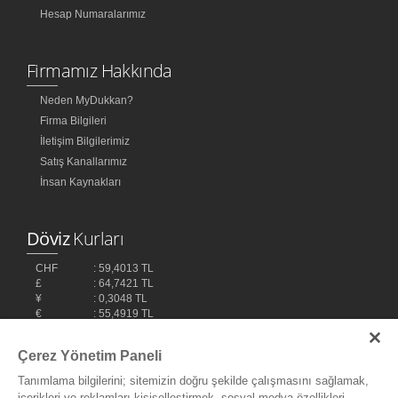
Hesap Numaralarımız
Firmamız Hakkında
Neden MyDukkan?
Firma Bilgileri
İletişim Bilgilerimiz
Satış Kanallarımız
İnsan Kaynakları
Döviz
Kurları
CHF
: 59,4013 TL
£
: 64,7421 TL
¥
: 0,3048 TL
€
: 55,4919 TL
$
: 48,1032 TL
Çerez Yönetim Paneli
Tanımlama bilgilerini; sitemizin doğru şekilde çalışmasını sağlamak,
içerikleri ve reklamları kişiselleştirmek, sosyal medya özellikleri