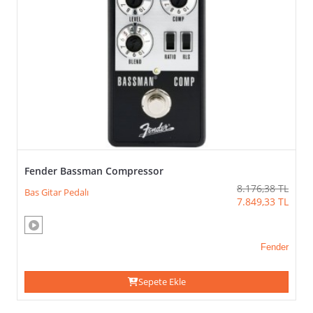
Fishman
Kampanyalar
Ibanez
Jim
Dunlop
Joyo
Laney
Mooer
MXR
Nux
Radial
Engineering
Fender Bassman Compressor
Sonicake
8.176,38
TL
tc
Bas Gitar Pedalı
7.849,33
TL
electronic
Tech
21
Fender
Xotic
Sepete Ekle
FIYAT