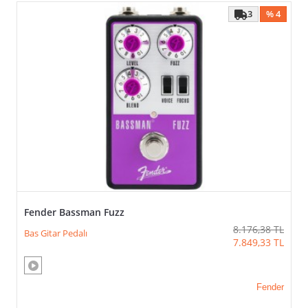
3
% 4
>
Fender Bassman Fuzz
8.176,38
TL
Bas Gitar Pedalı
7.849,33
TL
Fender