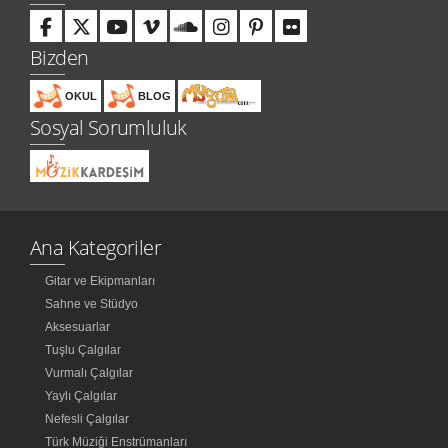
Bizden
OKUL
BLOG
Sosyal Sorumluluk
Ana Kategoriler
Gitar ve Ekipmanları
Sahne ve Stüdyo
Aksesuarlar
Tuşlu Çalgılar
Vurmalı Çalgılar
Yaylı Çalgılar
Nefesli Çalgılar
Türk Müziği Enstrümanları