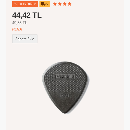
% 10 İNDIRIM
A
44,42 TL
49,35 TL
PENA
Sepete Ekle