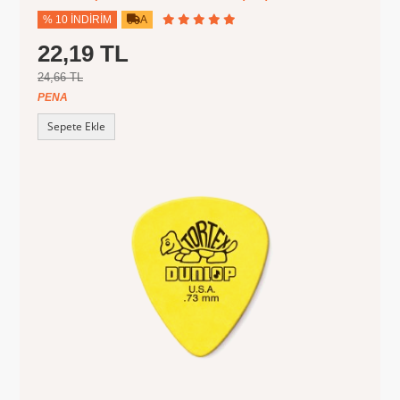
% 10 İNDIRIM
A
22,19 TL
24,66 TL
PENA
Sepete Ekle