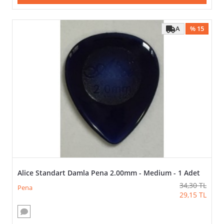
Marka-
Logo
A
% 15
FIYAT
>
Alice Standart Damla Pena 2.00mm - Medium - 1 Adet
34,30
TL
Pena
29,15
TL