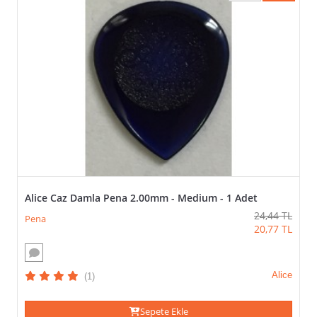
adet
KALINLIK-
BOYUT
(VEYA)
TÜMÜNÜ SEÇ / KALDIR
UYGULA
1.00mm
2.00mm
3.00mm
Alice Caz Damla Pena 2.00mm - Medium - 1 Adet
24,44
TL
Pena
20,77
TL
GÖRSEL
(VEYA)
Alice
(1)
TÜMÜNÜ SEÇ / KALDIR
UYGULA
Sepete Ekle