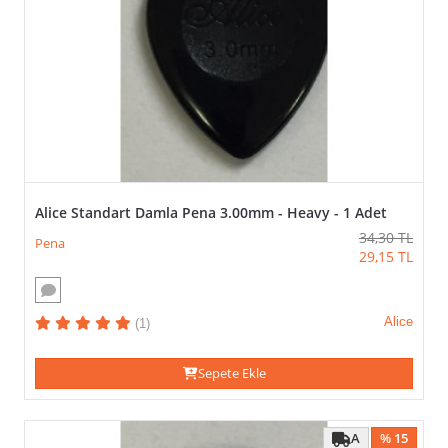
Ürün
Filtreleme
TÜR
(VEYA)
TÜMÜNÜ SEÇ / KALDIR
UYGULA
Alice Standart Damla Pena 3.00mm - Heavy - 1 Adet
Standart
34,30
TL
Penalar
Pena
29,15
TL
İÇERIK
Alice
(VEYA)
(1)
TÜMÜNÜ SEÇ / KALDIR
Sepete Ekle
UYGULA
1
A
% 15