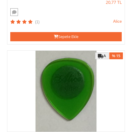
20,77
TL
Alice
(1)
Sepete Ekle
A
% 15