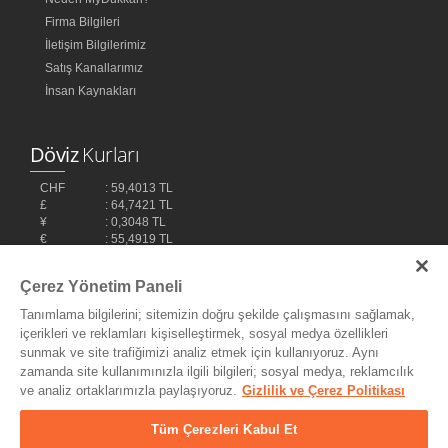
Firma Bilgileri
İletişim Bilgilerimiz
Satış Kanallarımız
İnsan Kaynakları
Döviz
Kurları
CHF
: 59,4013 TL
£
: 64,7421 TL
¥
: 0,3048 TL
€
: 55,4919 TL
$
: 48,1032 TL
Çerez Yönetim Paneli
Tanımlama bilgilerini; sitemizin doğru şekilde çalışmasını sağlamak,
içerikleri ve reklamları kişiselleştirmek, sosyal medya özellikleri
sunmak ve site trafiğimizi analiz etmek için kullanıyoruz. Aynı
zamanda site kullanımınızla ilgili bilgileri; sosyal medya, reklamcılık
ve analiz ortaklarımızla paylaşıyoruz.
Gizlilik ve Çerez Politikası
Bilişim Teknolojileri,
Ereey
Tüm Çerezleri Kabul Et