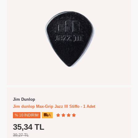
Jim Dunlop
Jim dunlop Max-Grip Jazz III Stiffo - 1 Adet
% 10 İNDIRIM
A
35,34 TL
39,27 TL