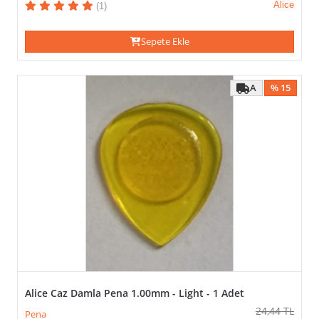
Alice
(1)
Sepete Ekle
A
% 15
Alice Caz Damla Pena 1.00mm - Light - 1 Adet
24,44
TL
Pena