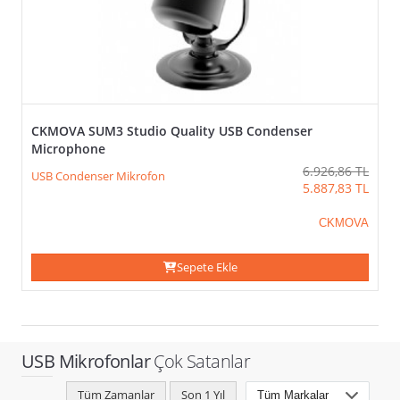
Donner
Kampanyalar
Marantz
M-
Audio
MXL
Reloop
Rode
CKMOVA SUM3 Studio Quality USB Condenser
Samson
Microphone
Tascam
6.926,86
TL
USB Condenser Mikrofon
5.887,83
TL
FIYAT
CKMOVA
Sepete Ekle
USB Mikrofonlar
Çok Satanlar
>
Tüm Zamanlar
Son 1 Yıl