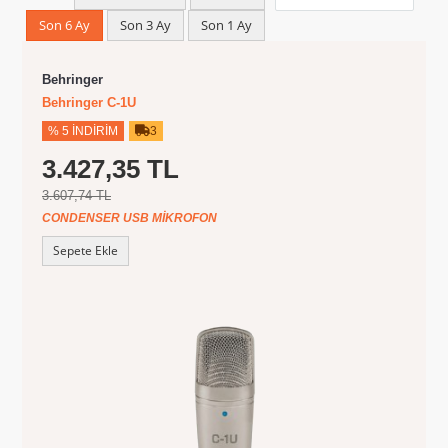
Son 6 Ay
Son 3 Ay
Son 1 Ay
Behringer
Behringer C-1U
% 5 İNDIRIM
3
3.427,35 TL
3.607,74 TL
CONDENSER USB MIKROFON
Sepete Ekle