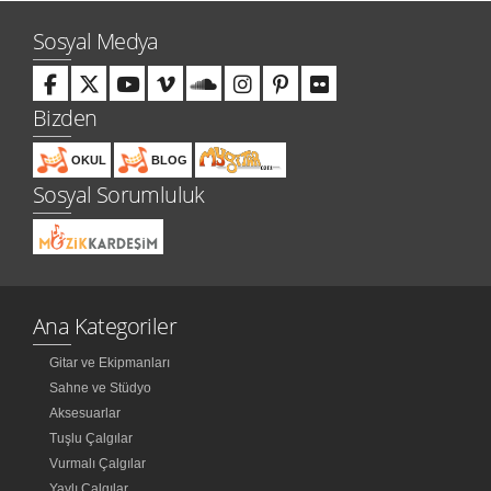
Sosyal Medya
Bizden
OKUL
BLOG
Sosyal Sorumluluk
Ana Kategoriler
Gitar ve Ekipmanları
Sahne ve Stüdyo
Aksesuarlar
Tuşlu Çalgılar
Vurmalı Çalgılar
Yaylı Çalgılar