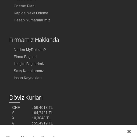
Ödeme Planı
Kapıda Nakit Ödeme
Hesap Numaralarımız
Firmamız Hakkında
Neden MyDukkan?
Firma Bilgileri
İletişim Bilgilerimiz
Satış Kanallarımız
İnsan Kaynakları
Döviz
Kurları
CHF
: 59,4013 TL
£
: 64,7421 TL
¥
: 0,3048 TL
€
: 55,4919 TL
$
: 48,1032 TL