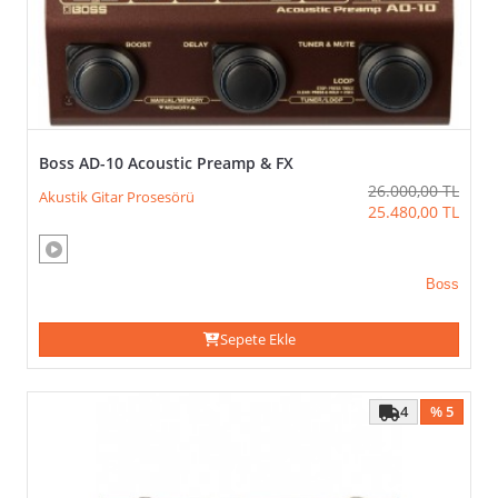
Kampanyalar
FIYAT
Boss AD-10 Acoustic Preamp & FX
26.000,00
TL
Akustik Gitar Prosesörü
25.480,00
TL
>
Boss
Sepete Ekle
4
% 5