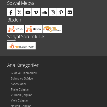
Sosyal Medya
Bizden
OKUL
BLOG
Sosyal Sorumluluk
Ana Kategoriler
Gitar ve Ekipmanları
Sahne ve Stüdyo
Aksesuarlar
Tuşlu Çalgılar
Vurmalı Çalgılar
Yaylı Çalgılar
Nefesli Çalgılar