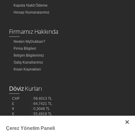
Kapıda Nakit Ödeme
Hesap Numaralarımız
Firmamız Hakkında
Neden MyDukkan?
Firma Bilgileri
İletişim Bilgilerimiz
Satış Kanallarımız
İnsan Kaynakları
Döviz
Kurları
CHF
: 59,4013 TL
£
: 64,7421 TL
¥
: 0,3048 TL
€
: 55,4919 TL
$
: 48,1032 TL
Çerez Yönetim Paneli