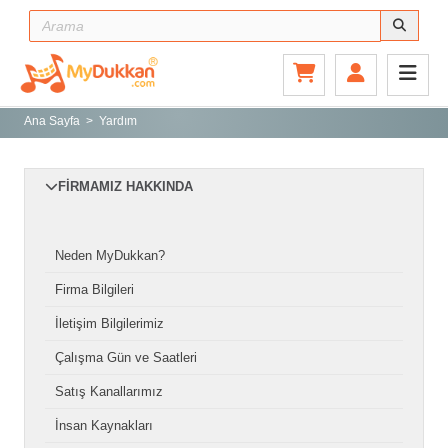
Ana Sayfa
Gitar ve Ekipmanları
Ana Sayfa
Yardım
Sahne ve Stüdyo
Aksesuarlar
FIRMAMIZ HAKKINDA
Tuşlu Çalgılar
Vurmalı Çalgılar
Neden MyDukkan?
Yaylı Çalgılar
Firma Bilgileri
Nefesli Çalgılar
İletişim Bilgilerimiz
Türk Müziği Enstrümanları
Çalışma Gün ve Saatleri
Kitap
Satış Kanallarımız
Yeni Gelenler
İnsan Kaynakları