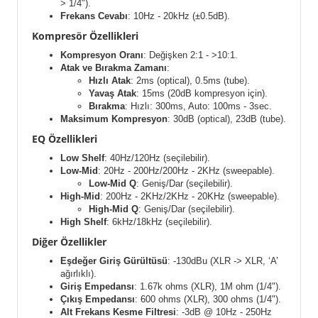
> 1/4").
Frekans Cevabı
: 10Hz - 20kHz (±0.5dB).
Kompresör Özellikleri
Kompresyon Oranı
: Değişken 2:1 - >10:1.
Atak ve Bırakma Zamanı
:
Hızlı Atak
: 2ms (optical), 0.5ms (tube).
Yavaş Atak
: 15ms (20dB kompresyon için).
Bırakma
: Hızlı: 300ms, Auto: 100ms - 3sec.
Maksimum Kompresyon
: 30dB (optical), 23dB (tube).
EQ Özellikleri
Low Shelf
: 40Hz/120Hz (seçilebilir).
Low-Mid
: 20Hz - 200Hz/200Hz - 2KHz (sweepable).
Low-Mid Q
: Geniş/Dar (seçilebilir).
High-Mid
: 200Hz - 2KHz/2KHz - 20KHz (sweepable).
High-Mid Q
: Geniş/Dar (seçilebilir).
High Shelf
: 6kHz/18kHz (seçilebilir).
Diğer Özellikler
Eşdeğer Giriş Gürültüsü
: -130dBu (XLR -> XLR, ‘A’
ağırlıklı).
Giriş Empedansı
: 1.67k ohms (XLR), 1M ohm (1/4").
Çıkış Empedansı
: 600 ohms (XLR), 300 ohms (1/4").
Alt Frekans Kesme Filtresi
: -3dB @ 10Hz - 250Hz