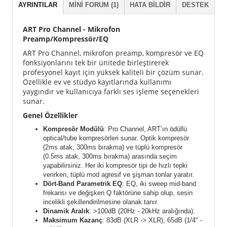
AYRINTILAR
MINI FORUM (1)
HATA BILDIR
DESTEK
ART Pro Channel - Mikrofon
Preamp/Kompressör/EQ
ART Pro Channel, mikrofon preamp, kompresör ve EQ
fonksiyonlarını tek bir ünitede birleştirerek
profesyonel kayıt için yüksek kaliteli bir çözüm sunar.
Özellikle ev ve stüdyo kayıtlarında kullanımı
yaygındır ve kullanıcıya farklı ses işleme seçenekleri
sunar.
Genel Özellikler
Kompresör Modülü
: Pro Channel, ART’ın ödüllü
optical/tube kompresörleri sunar. Optik kompresör
(2ms atak, 300ms bırakma) ve tüplü kompresör
(0.5ms atak, 300ms bırakma) arasında seçim
yapabilirsiniz. Her iki kompresör tipi de hızlı tepki
verirken, tüplü mod agresif ve şişman tonlar yaratır.
Dört-Band Parametrik EQ
: EQ, iki sweep mid-band
frekansı ve değişken Q faktörüne sahip olup, sesin
incelikli şekillendirilmesine olanak tanır.
Dinamik Aralık
: >100dB (20Hz - 20kHz aralığında).
Maksimum Kazanç
: 83dB (XLR -> XLR), 65dB (1/4" -