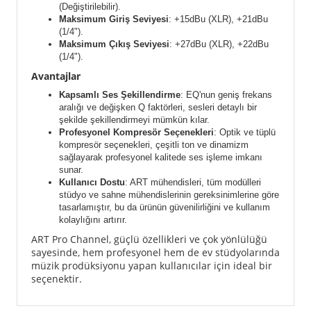
(Değiştirilebilir).
Maksimum Giriş Seviyesi
: +15dBu (XLR), +21dBu
(1/4").
Maksimum Çıkış Seviyesi
: +27dBu (XLR), +22dBu
(1/4").
Avantajlar
Kapsamlı Ses Şekillendirme
: EQ'nun geniş frekans
aralığı ve değişken Q faktörleri, sesleri detaylı bir
şekilde şekillendirmeyi mümkün kılar.
Profesyonel Kompresör Seçenekleri
: Optik ve tüplü
kompresör seçenekleri, çeşitli ton ve dinamizm
sağlayarak profesyonel kalitede ses işleme imkanı
sunar.
Kullanıcı Dostu
: ART mühendisleri, tüm modülleri
stüdyo ve sahne mühendislerinin gereksinimlerine göre
tasarlamıştır, bu da ürünün güvenilirliğini ve kullanım
kolaylığını artırır.
ART Pro Channel, güçlü özellikleri ve çok yönlülüğü
sayesinde, hem profesyonel hem de ev stüdyolarında
müzik prodüksiyonu yapan kullanıcılar için ideal bir
seçenektir.