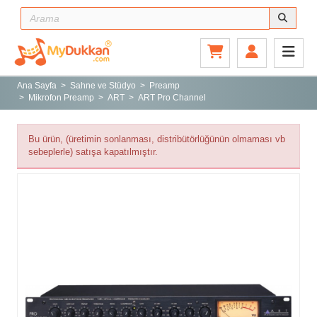
Ana Sayfa
Gitar ve Ekipmanları
Ana Sayfa
Sahne ve Stüdyo
Preamp
Mikrofon Preamp
ART
ART Pro Channel
Sahne ve Stüdyo
Aksesuarlar
Bu ürün, (üretimin sonlanması, distribütörlüğünün olmaması vb
Tuşlu Çalgılar
sebeplerle) satışa kapatılmıştır.
Vurmalı Çalgılar
Yaylı Çalgılar
Nefesli Çalgılar
Türk Müziği Enstrümanları
Kitap
Yeni Gelenler