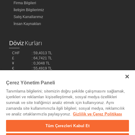
Firma Bilgileri
İletişim Bilgilerimiz
Satış Kanallarımız
İnsan Kaynakları
Döviz
Kurları
CHF
: 59,4013 TL
£
: 64,7421 TL
¥
: 0,3048 TL
€
: 55,4919 TL
$
: 48,1032 TL
Çerez Yönetim Paneli
Tanımlama bilgilerini; sitemizin doğru şekilde çalışmasını sağlamak,
içerikleri ve reklamları kişiselleştirmek, sosyal medya özellikleri
sunmak ve site trafiğimizi analiz etmek için kullanıyoruz. Aynı
zamanda site kullanımınızla ilgili bilgileri; sosyal medya, reklamcılık
ve analiz ortaklarımızla paylaşıyoruz.
Gizlilik ve Çerez Politikası
Bilişim Teknolojileri,
Ereey
Tüm Çerezleri Kabul Et