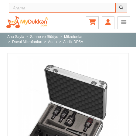
Ana Sayfa
Gitar ve Ekipmanları
Ana Sayfa
Sahne ve Stüdyo
Mikrofonlar
Davul Mikrofonları
Audix
Audix DP5A
Sahne ve Stüdyo
Aksesuarlar
Tuşlu Çalgılar
Vurmalı Çalgılar
Yaylı Çalgılar
Nefesli Çalgılar
Türk Müziği Enstrümanları
Kitap
Yeni Gelenler