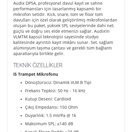
Audix DP5A, profesyonel davul kayıt ve sahne
performansları için tasarlanmış kapsamlı bir
mikrofon setidir. Kick, snare, tom ve floor tom
davulları için özel olarak geliştirilmiş mikrofonlardan
oluşan bu paket, yüksek SPL seviyelerinde dahi net,
güçlü ve doğru ses elde etmenizi sağlar. Audix’in
VLMTM kapsül teknolojisi sayesinde stüdyo
kalitesinde ayrıntılı kayıt imkânı sunar. Set, sağlam
alüminyum taşıma çantası ve gerekli tüm bağlantı
aparatlarıyla birlikte gelir.
TEKNİK ÖZELLİKLER
i5 Trampet Mikrofonu
Dönüştürücü: Dinamik VLM B Tipi
Frekans Tepkisi: 50 Hz - 16 kHz
Kutup Deseni: Cardioid
Çıkış Empedansı: 150 Ohm
Duyarlılık: 1.5 mV/Pa @ 1k
Maksimum SPL: ≥140 dB
Kapalı Eksen Reddi: ≥23 dB