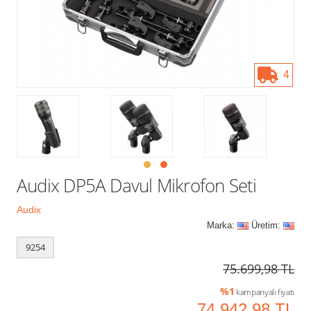
Kampanyalar
4
Audix DP5A Davul Mikrofon Seti
Audix
Marka:
Üretim:
9254
75.699,98 TL
%1
kampanyalı fiyatı
74.942,98 TL