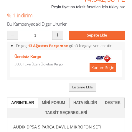
Peşin fiyatına taksit fırsatları için tıklayınız
% 1 indirim
Bu Kampanyadaki Diğer Ürünler
Sepete Ekle
En geç
13 Ağustos Perşembe
günü kargoya verilecektir.
Ücretsiz Kargo
5000 TL ve Üzeri Ücretsiz Kargo
Konum Seçin
Listeme Ekle
AYRINTILAR
MINI FORUM
HATA BILDIR
DESTEK
TAKSIT SEÇENEKLERI
AUDIX DP5A 5 PARÇA DAVUL MİKROFON SETİ