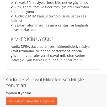
✔ Yüksek SPL seviyelerinde bile net ve güçlü ses
✔ Kick, snare, tom ve floor tom için özel mikrofon
kombinasyonu
✔ Audix VLMTM kapsül teknolojisi ile üstün ses
kalitesi
✔ Sağlam alüminyum taşıma çantası ve bağlantı
aksesuarları dahil
KİMLER İÇİN UYGUN?
Audix DP5A, davulcular, ses mühendisleri, stüdyo
kayıt uzmanları ve sahne performanslarında
güvenilir ve profesyonel davul mikrofon setine
ihtiyaç duyan herkes için ideal bir çözümdür.
Audix DP5A Davul Mikrofon Seti Müşteri
Yorumları
toplam
0
yorum
Bu ürüne yorum yazmak istiyorum