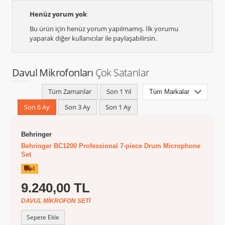
Henüz yorum yok
Bu ürün için henüz yorum yapılmamış. İlk yorumu
yaparak diğer kullanıcılar ile paylaşabilirsin.
Davul Mikrofonları
Çok Satanlar
Tüm Zamanlar
Son 1 Yıl
Son 6 Ay
Son 3 Ay
Son 1 Ay
Behringer
Behringer BC1200 Professional 7-piece Drum Microphone
Set
4
9.240,00 TL
DAVUL MIKROFON SETI
Sepete Ekle