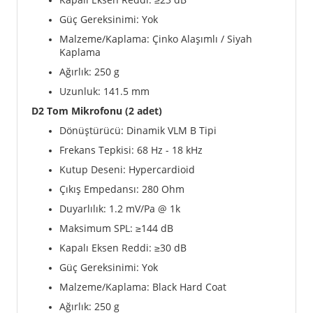
Güç Gereksinimi: Yok
Malzeme/Kaplama: Çinko Alaşımlı / Siyah
Kaplama
Ağırlık: 250 g
Uzunluk: 141.5 mm
D2 Tom Mikrofonu (2 adet)
Dönüştürücü: Dinamik VLM B Tipi
Frekans Tepkisi: 68 Hz - 18 kHz
Kutup Deseni: Hypercardioid
Çıkış Empedansı: 280 Ohm
Duyarlılık: 1.2 mV/Pa @ 1k
Maksimum SPL: ≥144 dB
Kapalı Eksen Reddi: ≥30 dB
Güç Gereksinimi: Yok
Malzeme/Kaplama: Black Hard Coat
Ağırlık: 250 g