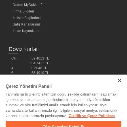
Neden MyDukkan?
Firma Bilgileri
İletişim Bilgilerimiz
Satış Kanallarımız
İnsan Kaynakları
Döviz
Kurları
CHF
: 59,4013 TL
£
: 64,7421 TL
¥
: 0,3048 TL
€
: 55,4919 TL
$
: 48,1032 TL
Çerez Yönetim Paneli
Tanımlama bilgilerini; sitemizin doğru şekilde çalışmasını sağlamak,
içerikleri ve reklamları kişiselleştirmek, sosyal medya özellikleri
sunmak ve site trafiğimizi analiz etmek için kullanıyoruz. Aynı
zamanda site kullanımınızla ilgili bilgileri; sosyal medya, reklamcılık
ve analiz ortaklarımızla paylaşıyoruz.
Gizlilik ve Çerez Politikası
Bilişim Teknolojileri,
Ereey
Tüm Çerezleri Kabul Et