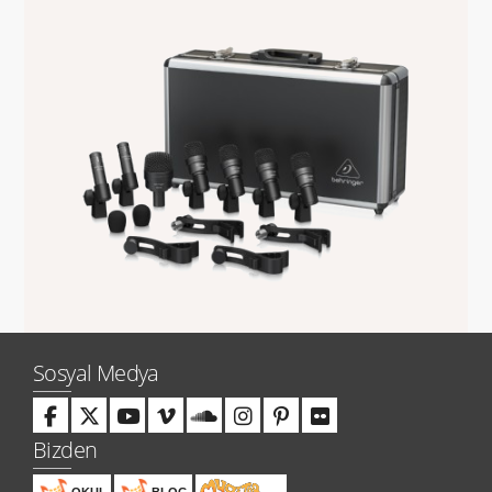
Sosyal Medya
Bizden
OKUL
BLOG