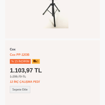
Cox
Cox PP-12OB
% 15 İNDIRIM
3
1.103,97 TL
1.298,79 TL
12 İNÇ ÇALIŞMA PEDI
Sepete Ekle