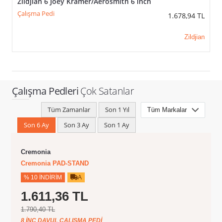
Zildjian 6 Joey Kramer/Aerosmith 6 inch
Çalışma Pedi
1.678,94
TL
Zildjian
Çalışma Pedleri
Çok Satanlar
Tüm Zamanlar
Son 1 Yıl
Son 6 Ay
Son 3 Ay
Son 1 Ay
Cremonia
Cremonia PAD-STAND
% 10 İNDIRIM
A
1.611,36 TL
1.790,40 TL
8 INÇ DAVUL ÇALIŞMA PEDI