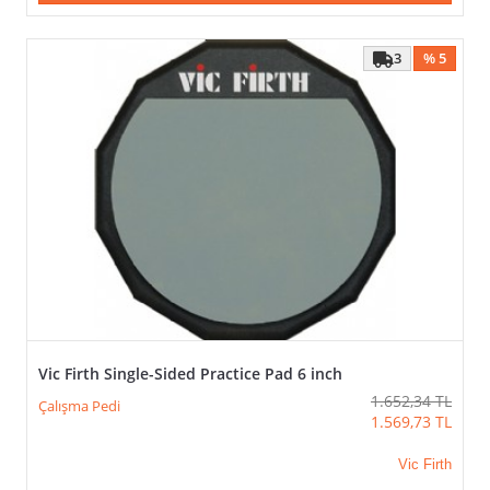
3
% 5
>
Vic Firth Single-Sided Practice Pad 6 inch
1.652,34
TL
Çalışma Pedi
1.569,73
TL
Vic Firth