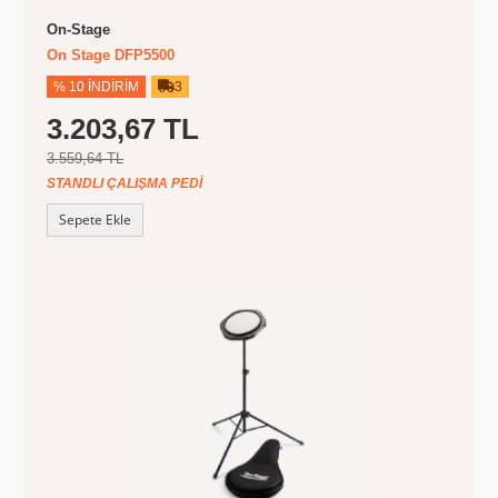
On-Stage
On Stage DFP5500
% 10 İNDIRIM
3
3.203,67 TL
3.559,64 TL
STANDLI ÇALIŞMA PEDI
Sepete Ekle