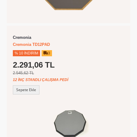
Cremonia
Cremonia TD12PAD
% 10 İNDIRIM
3
2.291,06 TL
2.545,62 TL
12 INÇ STANDLI ÇALIŞMA PEDI
Sepete Ekle