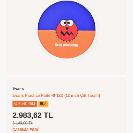
Evans
Evans Practice Pads RF12D (12 inch Çift Taraflı)
% 5 İNDIRIM
3
2.983,62 TL
3.140,66 TL
ÇALIŞMA PEDI