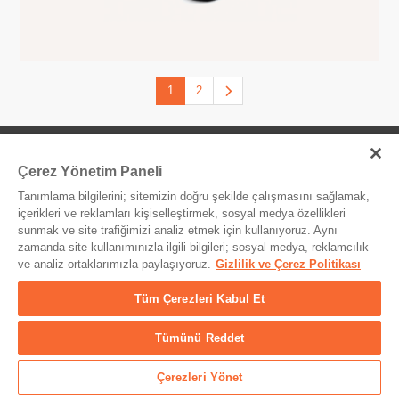
1
2
Sosyal Medya
Çerez Yönetim Paneli
Tanımlama bilgilerini; sitemizin doğru şekilde çalışmasını sağlamak,
içerikleri ve reklamları kişiselleştirmek, sosyal medya özellikleri
Bizden
sunmak ve site trafiğimizi analiz etmek için kullanıyoruz. Aynı
zamanda site kullanımınızla ilgili bilgileri; sosyal medya, reklamcılık
OKUL
BLOG
ve analiz ortaklarımızla paylaşıyoruz.
Gizlilik ve Çerez Politikası
Sosyal Sorumluluk
Tüm Çerezleri Kabul Et
Tümünü Reddet
Çerezleri Yönet
Ana Kategoriler