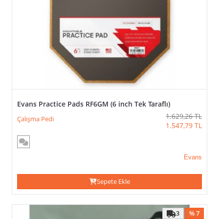
Ürün
Filtreleme
KULLANIM
ŞEKLI
(VEYA)
TÜMÜNÜ SEÇ / KALDIR
Evans Practice Pads RF6GM (6 inch Tek Taraflı)
UYGULA
1.629,26
TL
Çalışma Pedi
1.547,79
TL
Diz
üstü
Metronomlu
Evans
Trampet
Sepete Ekle
İMZALI
MODEL
(VEYA)
3
% 7