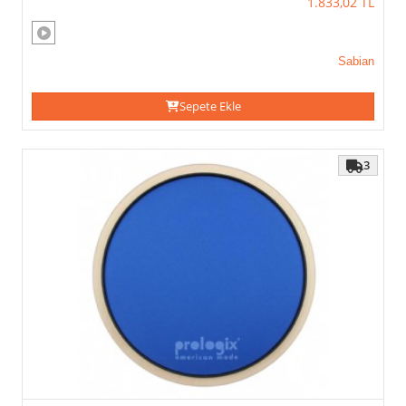
1.833,02
TL
Sabian
Sepete Ekle
3