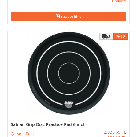
Prologix
Sepete Ekle
3
% 10
Sabian Grip Disc Practice Pad 6 inch
2.036,69
TL
Çalışma Pedi