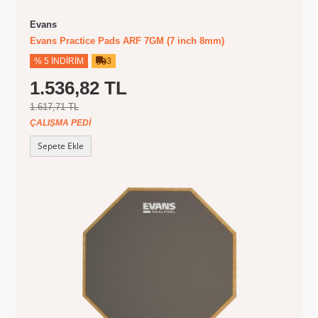
Evans
Evans Practice Pads ARF 7GM (7 inch 8mm)
% 5 İNDIRIM
3
1.536,82 TL
1.617,71 TL
ÇALIŞMA PEDI
Sepete Ekle