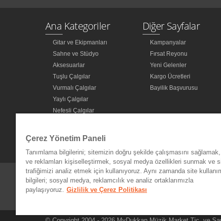
Ana Kategoriler
Diğer Sayfalar
Gitar ve Ekipmanları
Kampanyalar
Sahne ve Stüdyo
Fırsat Reyonu
Aksesuarlar
Yeni Gelenler
Tuşlu Çalgılar
Kargo Ücretleri
Vurmalı Çalgılar
Bayilik Başvurusu
Yaylı Çalgılar
Nefesli Çalgılar
Türk Müziği Enstrümanları
Kitap
Çerez Yönetim Paneli
Diğer Kategoriler
Tanımlama bilgilerini; sitemizin doğru şekilde çalışmasını sağlamak, 
ve reklamları kişiselleştirmek, sosyal medya özellikleri sunmak ve s
trafiğimizi analiz etmek için kullanıyoruz. Aynı zamanda site kullanımı
bilgileri; sosyal medya, reklamcılık ve analiz ortaklarımızla
paylaşıyoruz.
Gizlilik ve Çerez Politikası
© Copyright 2004 - 2026 MyDukkan Müzik Market Tic. ve San L