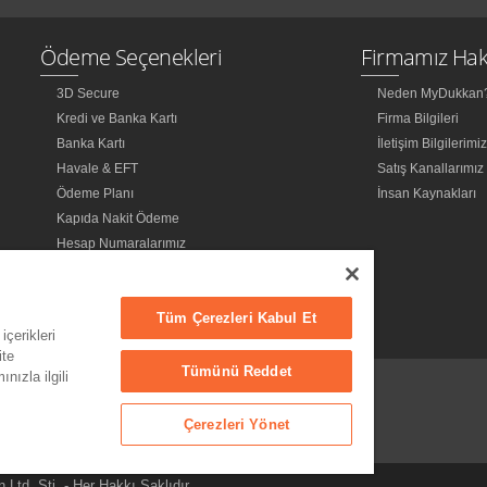
Ödeme Seçenekleri
Firmamız Hak
3D Secure
Neden MyDukkan
Kredi ve Banka Kartı
Firma Bilgileri
Banka Kartı
İletişim Bilgilerimi
Havale & EFT
Satış Kanallarımız
Ödeme Planı
İnsan Kaynakları
Kapıda Nakit Ödeme
Hesap Numaralarımız
Tüm Çerezleri Kabul Et
içerikleri
ite
Tümünü Reddet
nızla ilgili
Çerezleri Yönet
td. Şti. - Her Hakkı Saklıdır.