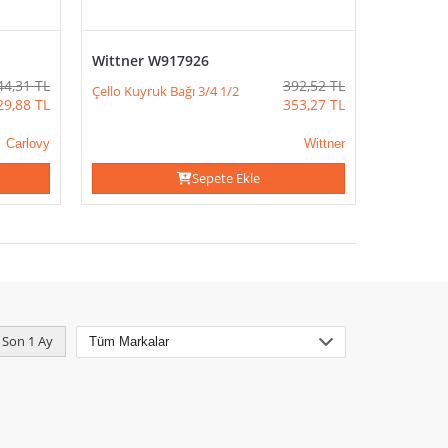
Wittner W917926
44,31
TL
392,52
TL
Çello Kuyruk Bağı 3/4 1/2
29,88
TL
353,27
TL
Carlovy
Wittner
Sepete Ekle
Son 1 Ay