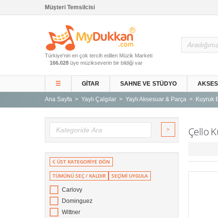
Müşteri Temsilcisi
Ana Sayfa
Türkiye'nin en çok tercih edilen Müzik Marketi
Gitar ve Ekipmanları
166.028
üye müzikseverin bir bildiği var
Sahne ve Stüdyo
☰
GITAR
SAHNE VE STÜDYO
AKSE
Aksesuarlar
Ana Sayfa
Yaylı Çalgılar
Yaylı Aksesuar & Parça
Kuyruk B
Tuşlu Çalgılar
Vurmalı Çalgılar
>
Çello K
Yaylı Çalgılar
Nefesli Çalgılar
ÜST KATEGORİYE DÖN
Türk Müziği Enstrümanları
TÜMÜNÜ SEÇ / KALDIR
SEÇİMİ UYGULA
Kitap
Carlovy
Yeni Gelenler
Dominguez
Kampanyalar
Wittner