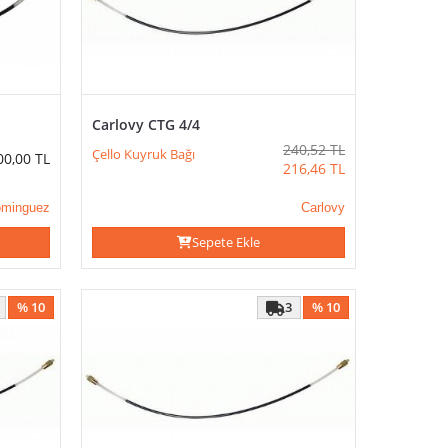
Carlovy CTG 4/4
240,52
TL
Çello Kuyruk Bağı
00,00
TL
216,46
TL
minguez
Carlovy
Sepete Ekle
% 10
3
% 10