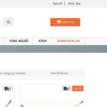
Üye Ol
Giriş Yap
SEPETİM
TÜRK MÜZIĞI
KITAP
KAMPANYALAR
ün Kargoya Verilen
Yeni Eklenen
3
3
% 10