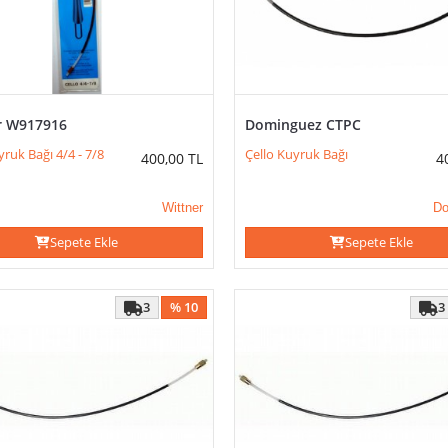
r W917916
Dominguez CTPC
yruk Bağı 4/4 - 7/8
Çello Kuyruk Bağı
400,00
TL
4
Wittner
Do
Sepete Ekle
Sepete Ekle
3
% 10
3