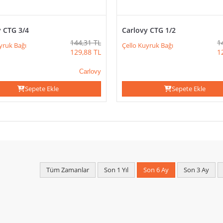
y CTG 3/4
Carlovy CTG 1/2
144,31
TL
1
yruk Bağı
Çello Kuyruk Bağı
129,88
TL
1
Carlovy
Sepete Ekle
Sepete Ekle
Tüm Zamanlar
Son 1 Yıl
Son 6 Ay
Son 3 Ay