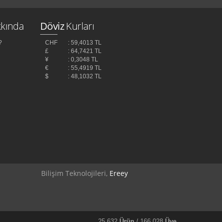
kında
Döviz
Kurları
?
CHF
: 59,4013 TL
£
: 64,7421 TL
¥
: 0,3048 TL
z
€
: 55,4919 TL
$
: 48,1032 TL
Bilişim Teknolojileri,
Ereey
25.632
Ürün
/ 166.028
Üye