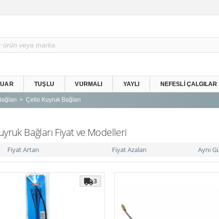
SUAR
TUŞLU
VURMALI
YAYLI
NEFESLI ÇALGILAR
ağları
Çello Kuyruk Bağları
uyruk Bağları Fiyat ve Modelleri
Fiyat Artan
Fiyat Azalan
Aynı G
3