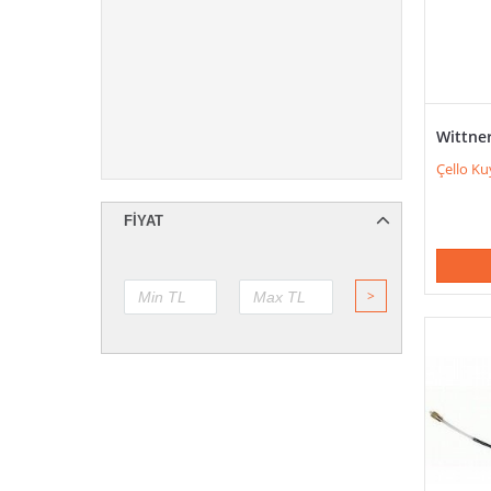
Wittne
Çello Ku
FIYAT
>