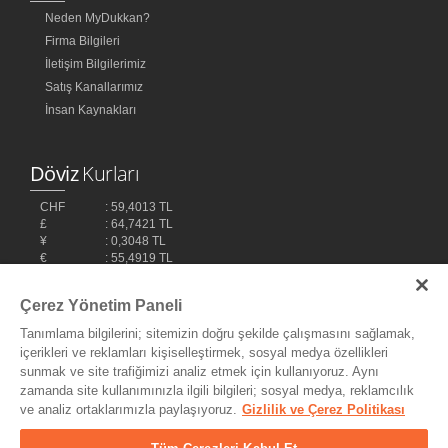
Neden MyDukkan?
Firma Bilgileri
İletişim Bilgilerimiz
Satış Kanallarımız
İnsan Kaynakları
Döviz
Kurları
CHF
: 59,4013 TL
£
: 64,7421 TL
¥
: 0,3048 TL
€
: 55,4919 TL
$
: 48,1032 TL
Çerez Yönetim Paneli
Tanımlama bilgilerini; sitemizin doğru şekilde çalışmasını sağlamak,
içerikleri ve reklamları kişiselleştirmek, sosyal medya özellikleri
sunmak ve site trafiğimizi analiz etmek için kullanıyoruz. Aynı
zamanda site kullanımınızla ilgili bilgileri; sosyal medya, reklamcılık
ve analiz ortaklarımızla paylaşıyoruz.
Gizlilik ve Çerez Politikası
Bilişim Teknolojileri,
Ereey