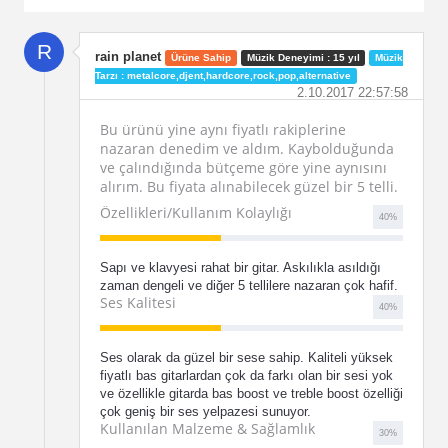
R
rain planet
Ürüne Sahip
Müzik Deneyimi : 15 yıl
Müzik
Tarzı : metalcore,djent,hardcore,rock,pop,alternative
2.10.2017 22:57:58
Bu ürünü yine aynı fiyatlı rakiplerine
nazaran denedim ve aldım. Kaybolduğunda
ve çalındığında bütçeme göre yine aynısını
alırım. Bu fiyata alınabilecek güzel bir 5 telli.
Özellikleri/Kullanım Kolaylığı
40
%
Sapı ve klavyesi rahat bir gitar. Askılıkla asıldığı
zaman dengeli ve diğer 5 tellilere nazaran çok hafif.
Ses Kalitesi
40
%
Ses olarak da güzel bir sese sahip. Kaliteli yüksek
fiyatlı bas gitarlardan çok da farkı olan bir sesi yok
ve özellikle gitarda bas boost ve treble boost özelliği
çok geniş bir ses yelpazesi sunuyor.
Kullanılan Malzeme & Sağlamlık
30
%