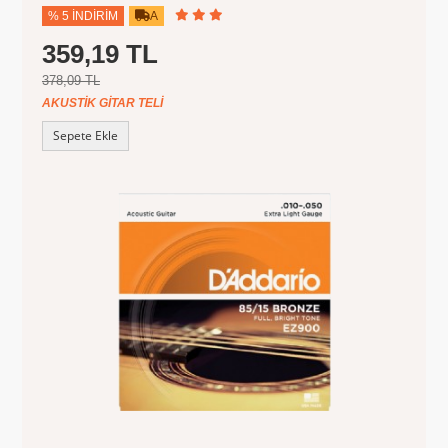
% 5 İNDIRIM
A
359,19 TL
378,09 TL
AKUSTIK GITAR TELI
Sepete Ekle