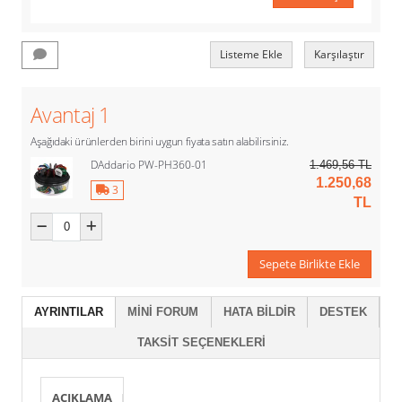
Listeme Ekle
Karşılaştır
Avantaj 1
Aşağıdaki ürünlerden birini uygun fiyata satın alabilirsiniz.
DAddario PW-PH360-01
1.469,56 TL
1.250,68
3
TL
Sepete Birlikte Ekle
AYRINTILAR
MINI FORUM
HATA BILDIR
DESTEK
TAKSIT SEÇENEKLERI
AÇIKLAMA