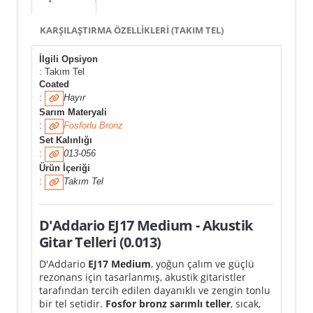
KARŞILAŞTIRMA ÖZELLIKLERI (TAKIM TEL)
İlgili Opsiyon
: Takım Tel
Coated
:
Hayır
Sarım Materyali
:
Fosforlu Bronz
Set Kalınlığı
:
013-056
Ürün İçeriği
:
Takım Tel
D'Addario EJ17 Medium - Akustik
Gitar Telleri (0.013)
D'Addario
EJ17 Medium
, yoğun çalım ve güçlü
rezonans için tasarlanmış, akustik gitaristler
tarafından tercih edilen dayanıklı ve zengin tonlu
bir tel setidir.
Fosfor bronz sarımlı teller
, sıcak,