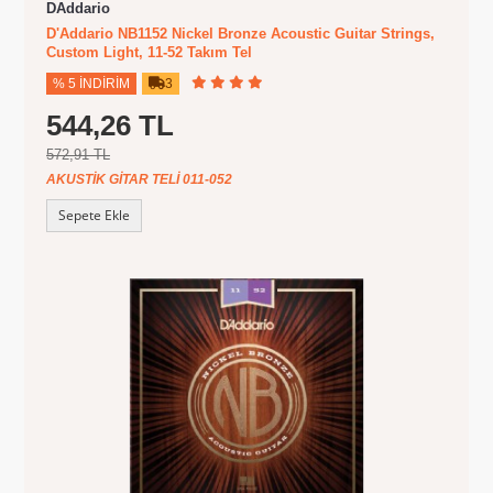
DAddario
D'Addario NB1152 Nickel Bronze Acoustic Guitar Strings,
Custom Light, 11-52 Takım Tel
% 5 İNDIRIM
3
544,26 TL
572,91 TL
AKUSTIK GITAR TELI 011-052
Sepete Ekle