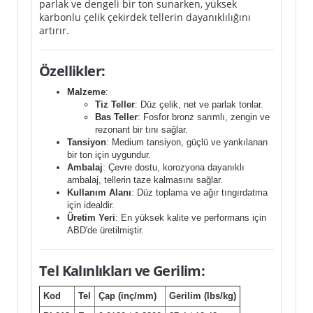
parlak ve dengeli bir ton sunarken, yüksek
karbonlu çelik çekirdek tellerin dayanıklılığını
artırır.
Özellikler:
Malzeme
:
Tiz Teller
: Düz çelik, net ve parlak tonlar.
Bas Teller
: Fosfor bronz sarımlı, zengin ve
rezonant bir tını sağlar.
Tansiyon
: Medium tansiyon, güçlü ve yankılanan
bir ton için uygundur.
Ambalaj
: Çevre dostu, korozyona dayanıklı
ambalaj, tellerin taze kalmasını sağlar.
Kullanım Alanı
: Düz toplama ve ağır tıngırdatma
için idealdir.
Üretim Yeri
: En yüksek kalite ve performans için
ABD'de üretilmiştir.
Tel Kalınlıkları ve Gerilim:
Kod
Tel
Çap (inç/mm)
Gerilim (lbs/kg)