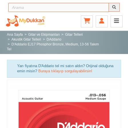
Ana Sayfa
Gitar ve Ekipmanları
Ana Sayfa
Gitar ve Ekipmanları
Gitar Telleri
Akustik Gitar Telleri
DAddario
Sahne ve Stüdyo
D'Addario EJ17 Phosphor Bronze, Medium, 13-56 Takım
Tel
Aksesuarlar
Tuşlu Çalgılar
Yarı fiyatına D'Addario tel mi satın aldın? Orijinal olduğuna
Vurmalı Çalgılar
emin misin?
Buraya tıklayıp sorgulayabilirsin!
Yaylı Çalgılar
Nefesli Çalgılar
Türk Müziği Enstrümanları
Kitap
Yeni Gelenler