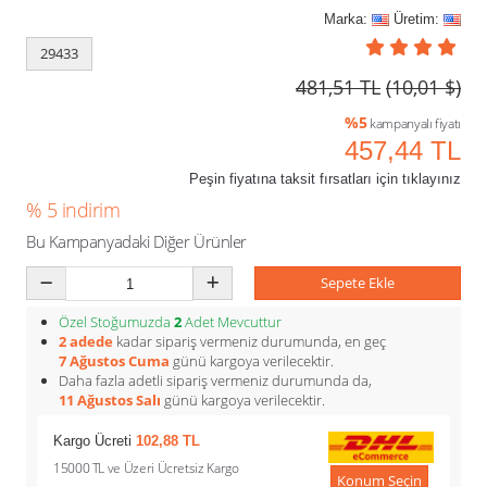
Marka:
Üretim:
29433
481,51 TL
(10,01 $)
%5
kampanyalı fiyatı
457,44 TL
Peşin fiyatına taksit fırsatları için tıklayınız
% 5 indirim
Bu Kampanyadaki Diğer Ürünler
Sepete Ekle
Özel Stoğumuzda
2
Adet Mevcuttur
2 adede
kadar sipariş vermeniz durumunda, en geç
7 Ağustos Cuma
günü kargoya verilecektir.
Daha fazla adetli sipariş vermeniz durumunda da,
11 Ağustos Salı
günü kargoya verilecektir.
Kargo Ücreti
102,88 TL
15000 TL ve Üzeri Ücretsiz Kargo
Konum Seçin