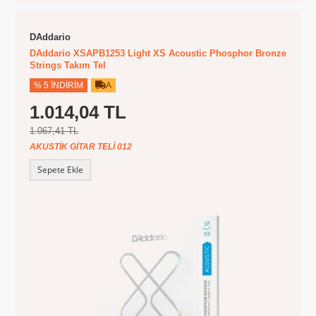
DAddario
DAddario XSAPB1253 Light XS Acoustic Phosphor Bronze
Strings Takım Tel
% 5 İNDIRIM
A
1.014,04 TL
1.067,41 TL
AKUSTIK GITAR TELI 012
Sepete Ekle