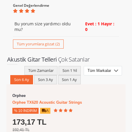
Genel Değerlendirme
Bu yorum size yardımcı oldu
Evet : 1
Hayır :
mu?
0
Tüm yorumlara gözat (2)
Akustik Gitar Telleri
Çok Satanlar
Tüm Zamanlar
Son 1 Yıl
Son 6 Ay
Son 3 Ay
Son 1 Ay
Orphee
Orphee TX620 Acoustic Guitar Strings
% 10 İNDIRIM
A
173,17 TL
192,41 TL