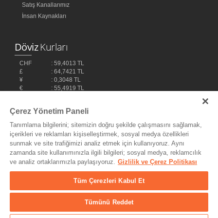
Satış Kanallarımız
İnsan Kaynakları
Döviz
Kurları
CHF
: 59,4013 TL
£
: 64,7421 TL
¥
: 0,3048 TL
€
: 55,4919 TL
$
: 48,1032 TL
Çerez Yönetim Paneli
Tanımlama bilgilerini; sitemizin doğru şekilde çalışmasını sağlamak,
içerikleri ve reklamları kişiselleştirmek, sosyal medya özellikleri
sunmak ve site trafiğimizi analiz etmek için kullanıyoruz. Aynı
zamanda site kullanımınızla ilgili bilgileri; sosyal medya, reklamcılık
ve analiz ortaklarımızla paylaşıyoruz.
Gizlilik ve Çerez Politikası
Bilişim Teknolojileri,
Ereey
Tüm Çerezleri Kabul Et
Tümünü Reddet
© Copyright 2004 - 2026 MyDukkan Müzik Market Tic. ve San Ltd.
Şti. - Her Hakkı Saklıdır.