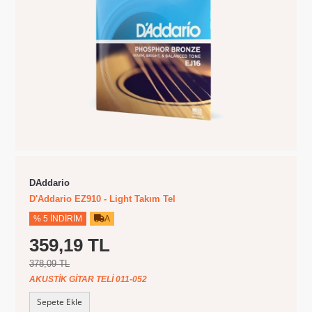
DAddario
D'Addario EZ910 - Light Takım Tel
% 5 İNDIRIM
A
359,19 TL
378,09 TL
AKUSTIK GITAR TELI 011-052
Sepete Ekle