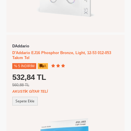
DAddario
D'Addario EJ16 Phosphor Bronze, Light, 12-53 012-053
Takım Tel
% 5 İNDIRIM
A
532,84 TL
560,88 TL
AKUSTIK GITAR TELI
Sepete Ekle