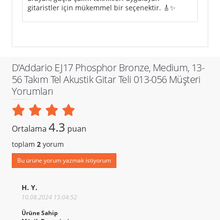
gitaristler için mükemmel bir seçenektir. 🎸✨
D'Addario EJ17 Phosphor Bronze, Medium, 13-
56 Takım Tel Akustik Gitar Teli 013-056 Müşteri
Yorumları
4.3
Ortalama
puan
toplam
2
yorum
Bu ürüne yorum yazmak istiyorum
H. Y.
10.08.2024 15:04:52
Ürüne Sahip