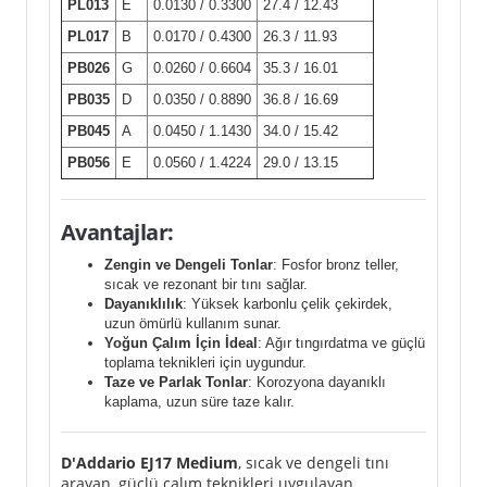
PL013
E
0.0130 / 0.3300
27.4 / 12.43
PL017
B
0.0170 / 0.4300
26.3 / 11.93
PB026
G
0.0260 / 0.6604
35.3 / 16.01
PB035
D
0.0350 / 0.8890
36.8 / 16.69
PB045
A
0.0450 / 1.1430
34.0 / 15.42
PB056
E
0.0560 / 1.4224
29.0 / 13.15
Avantajlar:
Zengin ve Dengeli Tonlar
: Fosfor bronz teller,
sıcak ve rezonant bir tını sağlar.
Dayanıklılık
: Yüksek karbonlu çelik çekirdek,
uzun ömürlü kullanım sunar.
Yoğun Çalım İçin İdeal
: Ağır tıngırdatma ve güçlü
toplama teknikleri için uygundur.
Taze ve Parlak Tonlar
: Korozyona dayanıklı
kaplama, uzun süre taze kalır.
D'Addario EJ17 Medium
, sıcak ve dengeli tını
arayan, güçlü çalım teknikleri uygulayan