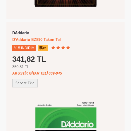
DAddario
D'Addario EZ890 Takım Tel
% 5 İNDIRIM
A
341,82 TL
359,81 TL
AKUSTIK GITAR TELI 009-045
Sepete Ekle