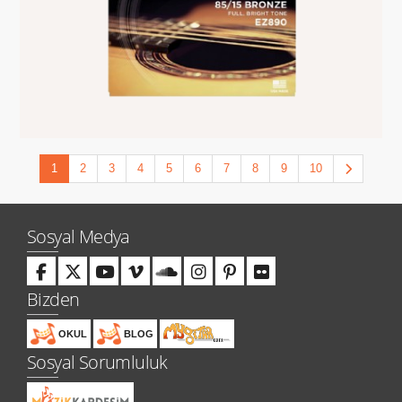
1
2
3
4
5
6
7
8
9
10
Sosyal Medya
Bizden
OKUL
BLOG
Sosyal Sorumluluk