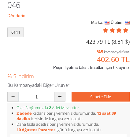
046
DAddario
Marka:
Üretim:
6144
423,79 TL
(8,81 $)
%5
kampanyalı fiyatı
402,60 TL
Peşin fiyatına taksit fırsatları için tıklayınız
% 5 indirim
Bu Kampanyadaki Diğer Ürünler
Sepete Ekle
Özel Stoğumuzda
2
Adet Mevcuttur
2 adede
kadar sipariş vermeniz durumunda,
12 saat 39
dakika
içerisinde kargoya verilecektir.
Daha fazla adetli sipariş vermeniz durumunda,
10 Ağustos Pazartesi
günü kargoya verilecektir.