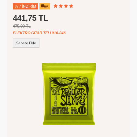
% 7 İNDIRIM
A
441,75 TL
475,00 TL
ELEKTRO GITAR TELI 010-046
Sepete Ekle