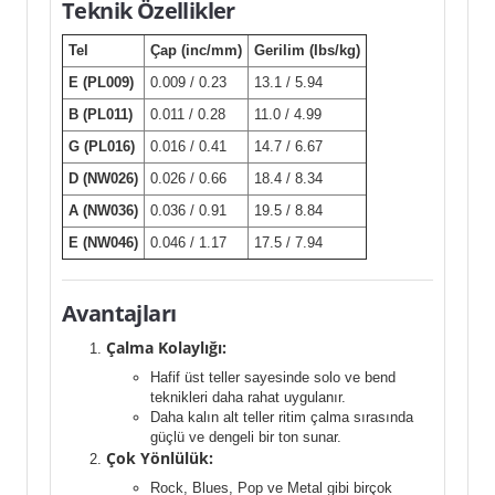
Teknik Özellikler
Tel
Çap (inc/mm)
Gerilim (Ibs/kg)
E (PL009)
0.009 / 0.23
13.1 / 5.94
B (PL011)
0.011 / 0.28
11.0 / 4.99
G (PL016)
0.016 / 0.41
14.7 / 6.67
D (NW026)
0.026 / 0.66
18.4 / 8.34
A (NW036)
0.036 / 0.91
19.5 / 8.84
E (NW046)
0.046 / 1.17
17.5 / 7.94
Avantajları
Çalma Kolaylığı:
Hafif üst teller sayesinde solo ve bend
teknikleri daha rahat uygulanır.
Daha kalın alt teller ritim çalma sırasında
güçlü ve dengeli bir ton sunar.
Çok Yönlülük:
Rock, Blues, Pop ve Metal gibi birçok