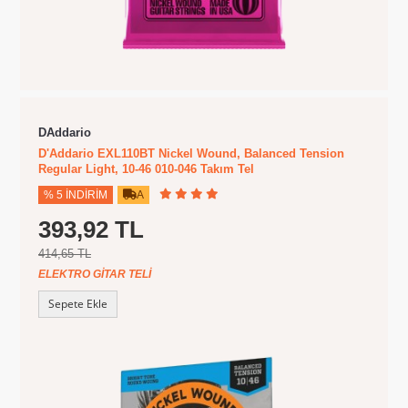
DAddario
D'Addario EXL110BT Nickel Wound, Balanced Tension
Regular Light, 10-46 010-046 Takım Tel
% 5 İNDIRIM
A
393,92 TL
414,65 TL
ELEKTRO GITAR TELI
Sepete Ekle