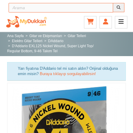
Ana Sayfa
Gitar ve Ekipmanları
Ana Sayfa
Gitar ve Ekipmanları
Gitar Telleri
Elektro Gitar Telleri
DAddario
Sahne ve Stüdyo
D'Addario EXL125 Nickel Wound, Super Light Top/
Regular Bottom, 9-46 Takım Tel
Aksesuarlar
Tuşlu Çalgılar
Yarı fiyatına D'Addario tel mi satın aldın? Orijinal olduğuna
Vurmalı Çalgılar
emin misin?
Buraya tıklayıp sorgulayabilirsin!
Yaylı Çalgılar
Nefesli Çalgılar
Türk Müziği Enstrümanları
Kitap
Yeni Gelenler