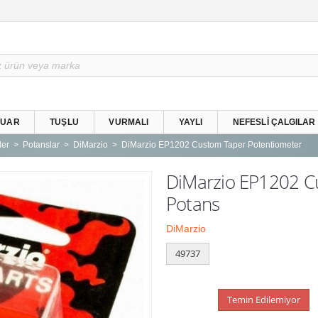
SUAR
TUŞLU
VURMALI
YAYLI
NEFESLI ÇALGILAR
ler
Potanslar
DiMarzio
DiMarzio EP1202 Custom Taper Potentiometer
DiMarzio EP1202 C
Potans
DiMarzio
49737
Temin Edilemiyor