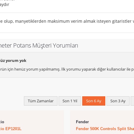
aydır
re olup, manyetiklerden maksimum verim almak isteyen gitaristler v
eter Potans Müşteri Yorumları
üz yorum yok
rün için henüz yorum yapılmamış. İlk yorumu yaparak diğer kullanıcılar ile pa
Tüm Zamanlar
Son 1 Yıl
Son 6 Ay
Son 3 Ay
zio
Fender
zio EP1201L
Fender 500K Controls Split Sha