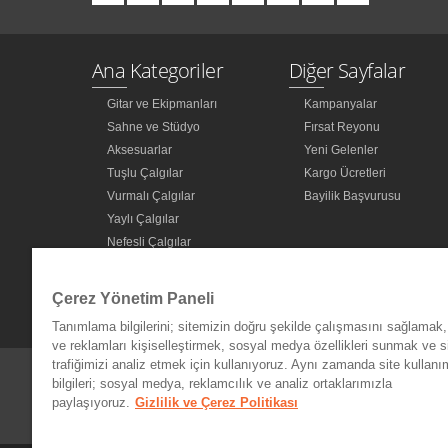
Ana Kategoriler
Diğer Sayfalar
Gitar ve Ekipmanları
Kampanyalar
Sahne ve Stüdyo
Fırsat Reyonu
Aksesuarlar
Yeni Gelenler
Tuşlu Çalgılar
Kargo Ücretleri
Vurmalı Çalgılar
Bayilik Başvurusu
Yaylı Çalgılar
Nefesli Çalgılar
Türk Müziği Enstrümanları
Kitap
Çerez Yönetim Paneli
Diğer Kategoriler
Tanımlama bilgilerini; sitemizin doğru şekilde çalışmasını sağlamak, 
ve reklamları kişiselleştirmek, sosyal medya özellikleri sunmak ve s
trafiğimizi analiz etmek için kullanıyoruz. Aynı zamanda site kullanımı
bilgileri; sosyal medya, reklamcılık ve analiz ortaklarımızla
paylaşıyoruz.
Gizlilik ve Çerez Politikası