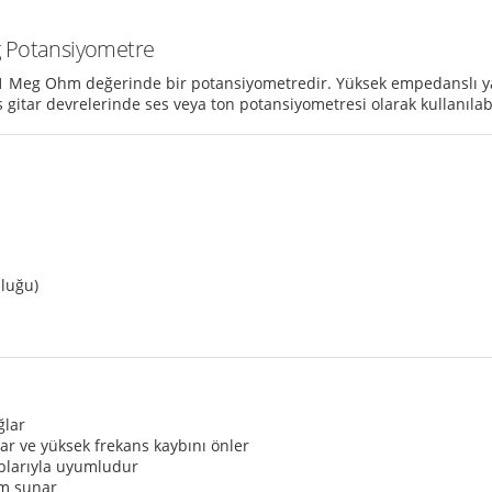
g Potansiyometre
p 1 Meg Ohm değerinde bir potansiyometredir. Yüksek empedanslı yap
 gitar devrelerinde ses veya ton potansiyometresi olarak kullanılabi
uluğu)
ğlar
r ve yüksek frekans kaybını önler
noblarıyla uyumludur
ım sunar