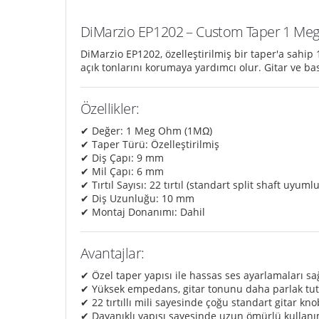
DiMarzio EP1202 – Custom Taper 1 Me
DiMarzio EP1202, özelleştirilmiş bir taper'a sahi
açık tonlarını korumaya yardımcı olur. Gitar ve bas
Özellikler:
✔ Değer: 1 Meg Ohm (1MΩ)
✔ Taper Türü: Özelleştirilmiş
✔ Diş Çapı: 9 mm
✔ Mil Çapı: 6 mm
✔ Tırtıl Sayısı: 22 tırtıl (standart split shaft uyuml
✔ Diş Uzunluğu: 10 mm
✔ Montaj Donanımı: Dahil
Avantajlar:
✔ Özel taper yapısı ile hassas ses ayarlamaları sa
✔ Yüksek empedans, gitar tonunu daha parlak tuta
✔ 22 tırtıllı mili sayesinde çoğu standart gitar k
✔ Dayanıklı yapısı sayesinde uzun ömürlü kullan