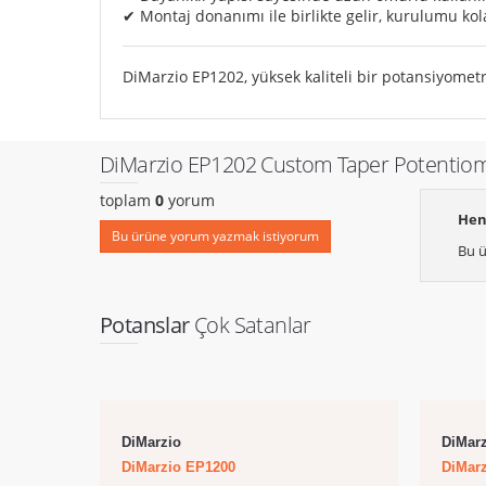
✔ Montaj donanımı ile birlikte gelir, kurulumu kol
DiMarzio EP1202, yüksek kaliteli bir potansiyomet
DiMarzio EP1202 Custom Taper Potentiom
toplam
0
yorum
Hen
Bu ürüne yorum yazmak istiyorum
Bu ü
Potanslar
Çok Satanlar
DiMarzio
DiMar
DiMarzio EP1200
DiMar