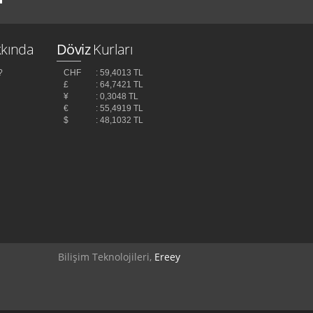
kında
Döviz
Kurları
?
CHF
: 59,4013 TL
£
: 64,7421 TL
¥
: 0,3048 TL
z
€
: 55,4919 TL
$
: 48,1032 TL
Bilişim Teknolojileri,
Ereey