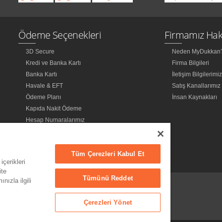
Ödeme Seçenekleri
Firmamız Hak
3D Secure
Neden MyDukkan
Kredi ve Banka Kartı
Firma Bilgileri
Banka Kartı
İletişim Bilgilerimi
Havale & EFT
Satış Kanallarımız
Ödeme Planı
İnsan Kaynakları
Kapıda Nakit Ödeme
Hesap Numaralarımız
Tüm Çerezleri Kabul Et
içerikleri
ite
Tümünü Reddet
nızla ilgili
Çerezleri Yönet