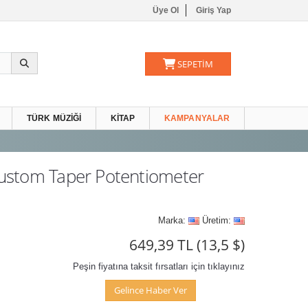
Üye Ol
Giriş Yap
SEPETİM
TÜRK MÜZIĞI
KITAP
KAMPANYALAR
ustom Taper Potentiometer
Marka:
Üretim:
649,39 TL
(13,5 $)
Peşin fiyatına taksit fırsatları için tıklayınız
Gelince Haber Ver