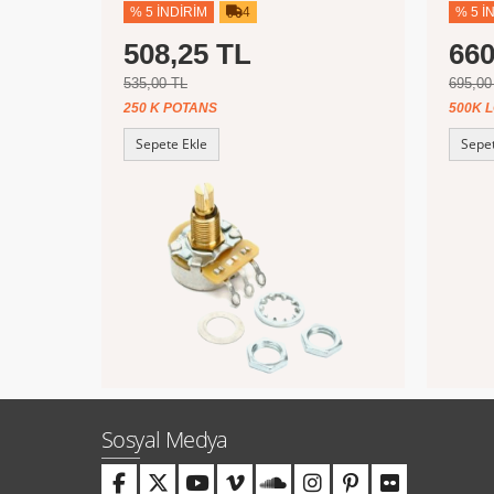
% 5 İNDIRIM
4
% 5 İ
508,25 TL
660
535,00 TL
695,00
250 K POTANS
500K 
Sepete Ekle
Sepet
Sosyal Medya