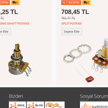
NDIRIM
4
% 7 İNDIRIM
3
,25 TL
708,45 TL
 TL
761,77 TL
LONG SHAFT POTANS
SPLIT POTANS
e Ekle
Sepete Ekle
Bizden
Sosyal Sorum
OKUL
BLOG