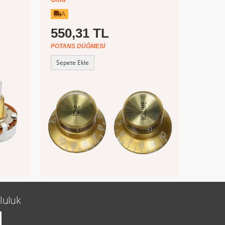
A
550,31 TL
POTANS DÜĞMESI
Sepete Ekle
luluk