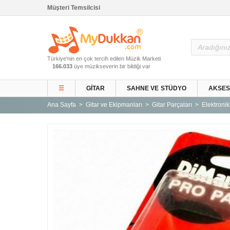
Müşteri Temsilcisi
Ana Sayfa
Türkiye'nin en çok tercih edilen Müzik Marketi
Gitar ve Ekipmanları
166.033
üye müzikseverin bir bildiği var
Sahne ve Stüdyo
☰
GITAR
SAHNE VE STÜDYO
AKSE
Aksesuarlar
Ana Sayfa
Gitar ve Ekipmanları
Gitar Parçaları
Elektronik
Tuşlu Çalgılar
Vurmalı Çalgılar
Yaylı Çalgılar
Nefesli Çalgılar
Türk Müziği Enstrümanları
Kitap
Yeni Gelenler
Kampanyalar