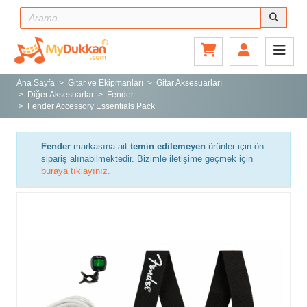
Ana Sayfa
Gitar ve Ekipmanları
Ana Sayfa
Gitar ve Ekipmanları
Gitar Aksesuarları
Diğer Aksesuarlar
Fender
Sahne ve Stüdyo
Fender Accessory Essentials Pack
Aksesuarlar
Tuşlu Çalgılar
Fender
markasına ait
temin edilemeyen
ürünler için ön
sipariş alınabilmektedir. Bizimle iletişime geçmek için
Vurmalı Çalgılar
buraya tıklayınız.
Yaylı Çalgılar
Nefesli Çalgılar
Türk Müziği Enstrümanları
Kitap
Yeni Gelenler