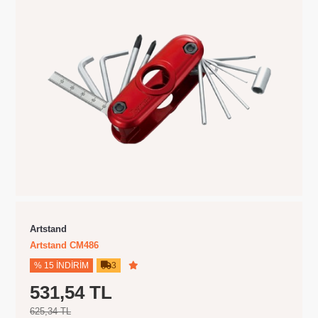
Artstand
Artstand CM486
% 15 İNDIRIM
3
531,54 TL
625,34 TL