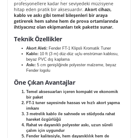
profesyonellere kadar her seviyedeki müzisyene
hitap eden pratik bir aksesuardır.
Akort cihazı,
kablo ve askı gibi temel bileşenleri bir araya
getirerek hem sahne hem de prova ortamlarında
ihtiyacınız olan ekipmanları tek pakette sunar.
Teknik Özellikler
Akort Aleti:
Fender FT-1 Klipsli Kromatik Tuner
Kablo:
10 ft (3 m) düz-düz uçlu enstrüman kablosu,
beyaz PVC dış kaplama
Askı:
5 cm genişliğinde polyester malzeme, beyaz
Fender logolu
Öne Çıkan Avantajlar
Temel aksesuarları içeren kompakt ve ekonomik
bir paket
FT-1 tuner sayesinde hassas ve hızlı akort yapma
imkanı
3 metrelik kablo ile sahnede ve stüdyoda rahat
hareket özgürlüğü
Rahat ve dayanıklı polyester askı, uzun süreli
çalım için uygundur
Fender kalitesiyle, hem dayanıklılık hem de