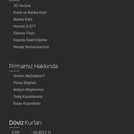
3D Secure
Kredi ve Banka Kartı
Banka Kartı
Havale & EFT
Ödeme Planı
Kapıda Nakit Ödeme
Hesap Numaralarımız
Firmamız Hakkında
Neden MyDukkan?
Firma Bilgileri
İletişim Bilgilerimiz
Satış Kanallarımız
İnsan Kaynakları
Döviz
Kurları
CHF
: 59,4013 TL