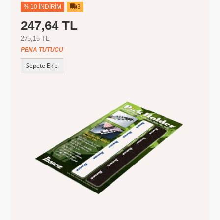
% 10 İNDIRIM
3
247,64 TL
275,15 TL
PENA TUTUCU
Sepete Ekle