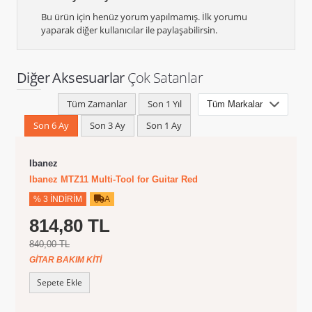
Bu ürün için henüz yorum yapılmamış. İlk yorumu
yaparak diğer kullanıcılar ile paylaşabilirsin.
Diğer Aksesuarlar
Çok Satanlar
Tüm Zamanlar
Son 1 Yıl
Son 6 Ay
Son 3 Ay
Son 1 Ay
Ibanez
Ibanez MTZ11 Multi-Tool for Guitar Red
% 3 İNDIRIM
A
814,80 TL
840,00 TL
GITAR BAKIM KITI
Sepete Ekle