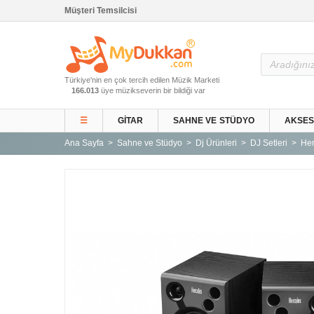
Müşteri Temsilcisi
Ana Sayfa
Türkiye'nin en çok tercih edilen Müzik Marketi
Gitar ve Ekipmanları
166.013
üye müzikseverin bir bildiği var
Sahne ve Stüdyo
☰
GITAR
SAHNE VE STÜDYO
AKSE
Aksesuarlar
Ana Sayfa
Sahne ve Stüdyo
Dj Ürünleri
DJ Setleri
Her
Tuşlu Çalgılar
Vurmalı Çalgılar
Yaylı Çalgılar
Nefesli Çalgılar
Türk Müziği Enstrümanları
Kitap
Yeni Gelenler
Kampanyalar