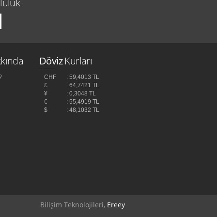
luluk
kında
Döviz
Kurları
?
CHF
: 59,4013 TL
£
: 64,7421 TL
¥
: 0,3048 TL
z
€
: 55,4919 TL
$
: 48,1032 TL
Bilişim Teknolojileri,
Ereey