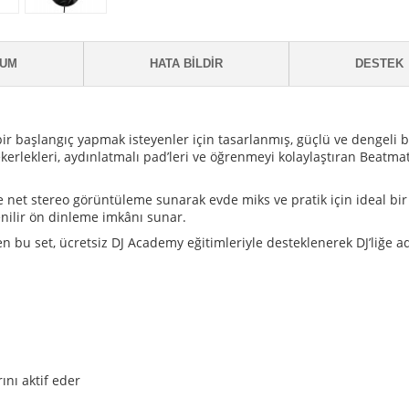
RUM
HATA BILDIR
DESTEK
 bir başlangıç yapmak isteyenler için tasarlanmış, güçlü ve dengeli 
erlekleri, aydınlatmalı pad’leri ve öğrenmeyi kolaylaştıran Beatmatc
ve net stereo görüntüleme sunarak evde miks ve pratik için ideal bir
enilir ön dinleme imkânı sunar.
elen bu set, ücretsiz DJ Academy eğitimleriyle desteklenerek DJ’liğe
rını aktif eder