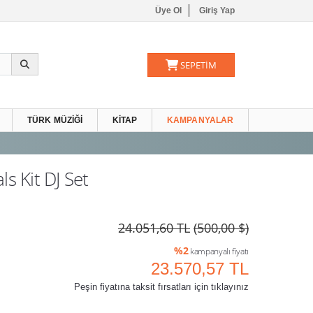
Üye Ol
Giriş Yap
SEPETİM
TÜRK MÜZIĞI
KITAP
KAMPANYALAR
ls Kit DJ Set
24.051,60 TL
(500,00 $)
%2
kampanyalı fiyatı
23.570,57 TL
Peşin fiyatına taksit fırsatları için tıklayınız