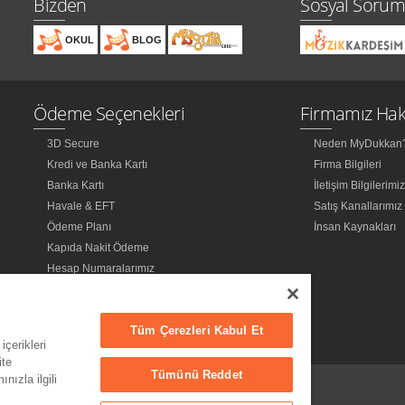
Bizden
Sosyal Sorum
OKUL
BLOG
Ödeme Seçenekleri
Firmamız Hak
3D Secure
Neden MyDukkan
Kredi ve Banka Kartı
Firma Bilgileri
Banka Kartı
İletişim Bilgilerimi
Havale & EFT
Satış Kanallarımız
Ödeme Planı
İnsan Kaynakları
Kapıda Nakit Ödeme
Hesap Numaralarımız
Tüm Çerezleri Kabul Et
içerikleri
ite
Tümünü Reddet
nızla ilgili