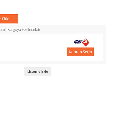
e Ekle
nü kargoya verilecektir.
Konum Seçin
Listeme Ekle