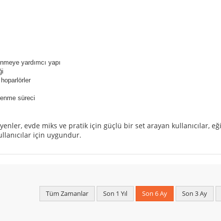
enmeye yardımcı yapı
ği
hoparlörler
renme süreci
yenler, evde miks ve pratik için güçlü bir set arayan kullanıcılar, eği
llanıcılar için uygundur.
Tüm Zamanlar
Son 1 Yıl
Son 6 Ay
Son 3 Ay