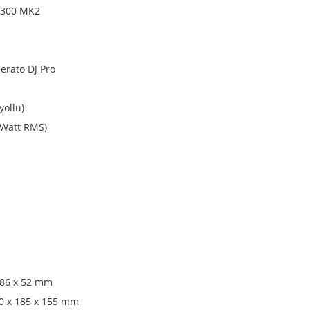
e 300 MK2
Serato DJ Pro
yollu)
 Watt RMS)
286 x 52 mm
0 x 185 x 155 mm