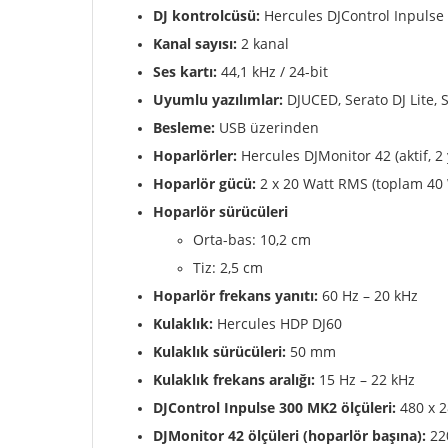
DJ kontrolcüsü:
Hercules DJControl Inpuls
Kanal sayısı:
2 kanal
Ses kartı:
44,1 kHz / 24-bit
Uyumlu yazılımlar:
DJUCED, Serato DJ Lite, 
Besleme:
USB üzerinden
Hoparlörler:
Hercules DJMonitor 42 (aktif, 2 
Hoparlör gücü:
2 x 20 Watt RMS (toplam 40
Hoparlör sürücüleri
Orta-bas: 10,2 cm
Tiz: 2,5 cm
Hoparlör frekans yanıtı:
60 Hz – 20 kHz
Kulaklık:
Hercules HDP DJ60
Kulaklık sürücüleri:
50 mm
Kulaklık frekans aralığı:
15 Hz – 22 kHz
DJControl Inpulse 300 MK2 ölçüleri:
480 x 
DJMonitor 42 ölçüleri (hoparlör başına):
22