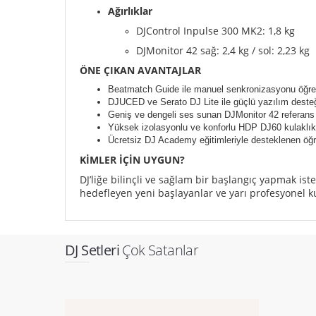
Ağırlıklar
DJControl Inpulse 300 MK2: 1,8 kg
DJMonitor 42 sağ: 2,4 kg / sol: 2,23 kg
ÖNE ÇIKAN AVANTAJLAR
Beatmatch Guide ile manuel senkronizasyonu öğr
DJUCED ve Serato DJ Lite ile güçlü yazılım deste
Geniş ve dengeli ses sunan DJMonitor 42 referans 
Yüksek izolasyonlu ve konforlu HDP DJ60 kulaklık
Ücretsiz DJ Academy eğitimleriyle desteklenen öğ
KİMLER İÇİN UYGUN?
DJ’liğe bilinçli ve sağlam bir başlangıç yapmak iste
hedefleyen yeni başlayanlar ve yarı profesyonel ku
DJ Setleri
Çok Satanlar