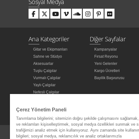
Sosyal Medya
Ana Kategoriler
Diğer Sayfalar
Gitar ve Ekipmanları
Kampanyalar
Sahne ve Stüdyo
Fırsat Reyonu
Aksesuarlar
Yeni Gelenler
Tuşlu Çalgılar
Kargo Ücretleri
Vurmalı Çalgılar
Bayilik Başvurusu
Yaylı Çalgılar
Nefesli Çalgılar
Türk Müziği Enstrümanları
Kitap
Çerez Yönetim Paneli
Diğer Kategoriler
Tanımlama bilgilerini; sitemizin doğru şekilde çalışmasını sağlamak, 
ve reklamları kişiselleştirmek, sosyal medya özellikleri sunmak ve s
trafiğimizi analiz etmek için kullanıyoruz. Aynı zamanda site kullanımı
bilgileri; sosyal medya, reklamcılık ve analiz ortaklarımızla