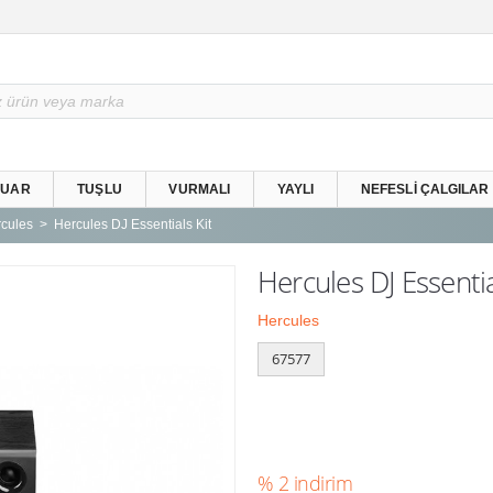
SUAR
TUŞLU
VURMALI
YAYLI
NEFESLI ÇALGILAR
cules
Hercules DJ Essentials Kit
Hercules DJ Essentia
Hercules
67577
% 2 indirim