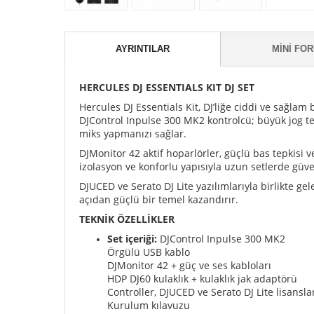
AYRINTILAR
MINI FO
HERCULES DJ ESSENTIALS KIT DJ SET
Hercules DJ Essentials Kit, DJ’liğe ciddi ve sağlam
DJControl Inpulse 300 MK2 kontrolcü; büyük jog tek
miks yapmanızı sağlar.
DJMonitor 42 aktif hoparlörler, güçlü bas tepkisi 
izolasyon ve konforlu yapısıyla uzun setlerde güv
DJUCED ve Serato DJ Lite yazılımlarıyla birlikte g
açıdan güçlü bir temel kazandırır.
TEKNİK ÖZELLİKLER
Set içeriği:
DJControl Inpulse 300 MK2
Örgülü USB kablo
DJMonitor 42 + güç ve ses kabloları
HDP DJ60 kulaklık + kulaklık jak adaptörü
Controller, DJUCED ve Serato DJ Lite lisansla
Kurulum kılavuzu