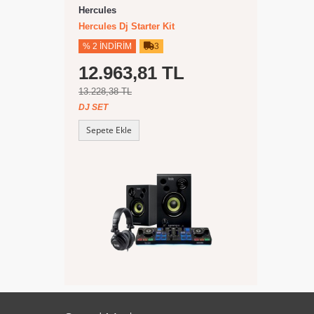
Hercules
Hercules Dj Starter Kit
% 2 İNDIRIM
3
12.963,81 TL
13.228,38 TL
DJ SET
Sepete Ekle