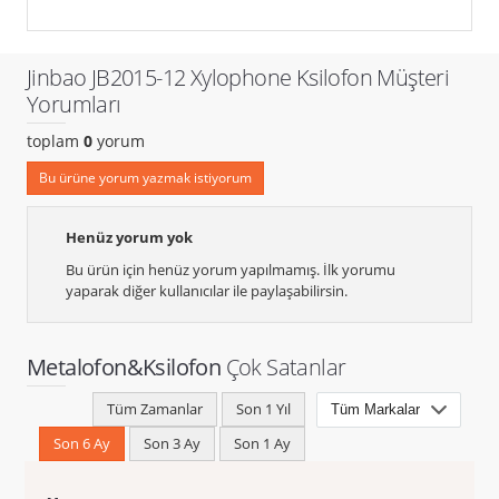
Jinbao JB2015-12 Xylophone Ksilofon Müşteri
Yorumları
toplam
0
yorum
Bu ürüne yorum yazmak istiyorum
Henüz yorum yok
Bu ürün için henüz yorum yapılmamış. İlk yorumu
yaparak diğer kullanıcılar ile paylaşabilirsin.
Metalofon&Ksilofon
Çok Satanlar
Tüm Zamanlar
Son 1 Yıl
Son 6 Ay
Son 3 Ay
Son 1 Ay