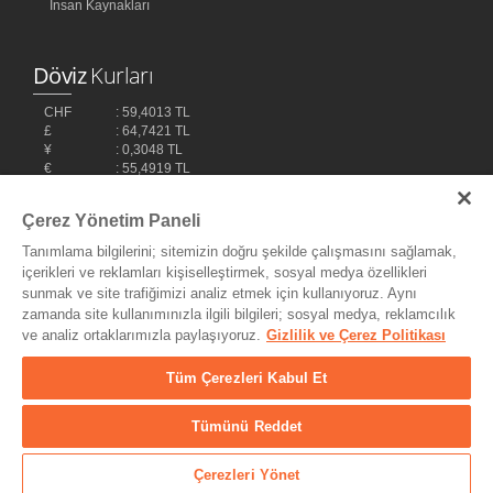
İnsan Kaynakları
Döviz
Kurları
CHF
: 59,4013 TL
£
: 64,7421 TL
¥
: 0,3048 TL
€
: 55,4919 TL
$
: 48,1032 TL
Çerez Yönetim Paneli
Tanımlama bilgilerini; sitemizin doğru şekilde çalışmasını sağlamak,
içerikleri ve reklamları kişiselleştirmek, sosyal medya özellikleri
sunmak ve site trafiğimizi analiz etmek için kullanıyoruz. Aynı
zamanda site kullanımınızla ilgili bilgileri; sosyal medya, reklamcılık
ve analiz ortaklarımızla paylaşıyoruz.
Gizlilik ve Çerez Politikası
Bilişim Teknolojileri,
Ereey
Tüm Çerezleri Kabul Et
Tümünü Reddet
© Copyright 2004 - 2026 MyDukkan Müzik Market Tic. ve San Ltd.
Şti. - Her Hakkı Saklıdır.
Çerezleri Yönet
25.541
Ürün
/ 166.057
Üye