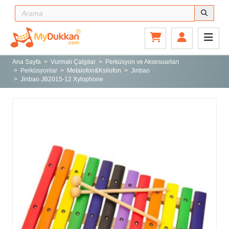
Ana Sayfa
Gitar ve Ekipmanları
Ana Sayfa
Vurmalı Çalgılar
Perküsyon ve Aksesuarları
Perküsyonlar
Metalofon&Ksilofon
Jinbao
Sahne ve Stüdyo
Jinbao JB2015-12 Xylophone
Aksesuarlar
Tuşlu Çalgılar
Vurmalı Çalgılar
Yaylı Çalgılar
Nefesli Çalgılar
Türk Müziği Enstrümanları
Kitap
Yeni Gelenler