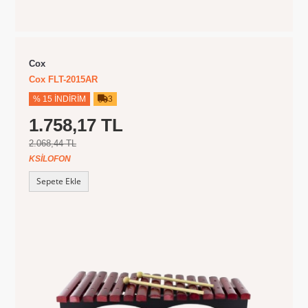
Cox
Cox FLT-2015AR
% 15 İNDIRIM
3
1.758,17 TL
2.068,44 TL
KSILOFON
Sepete Ekle