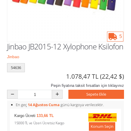
Kampanyalar
5
Jinbao JB2015-12 Xylophone Ksilofon
Jinbao
54636
1.078,47 TL
(22,42 $)
Peşin fiyatına taksit fırsatları için tıklayınız
Sepete Ekle
En geç
14 Ağustos Cuma
günü kargoya verilecektir.
Kargo Ücreti
133,66 TL
15000 TL ve Üzeri Ücretsiz Kargo
Konum Seçin