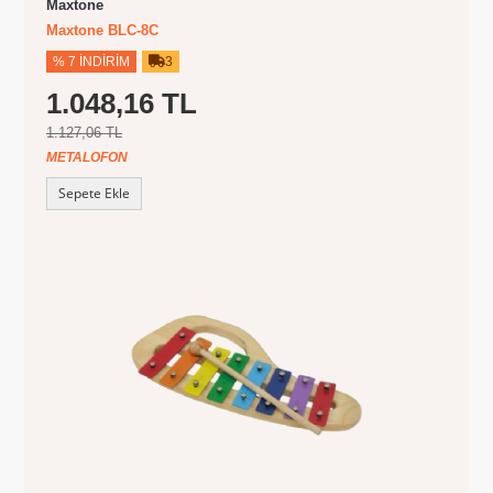
Maxtone
Maxtone BLC-8C
% 7 İNDIRIM
3
1.048,16 TL
1.127,06 TL
METALOFON
Sepete Ekle