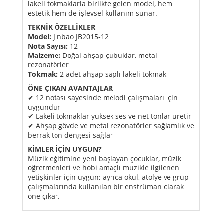
lakeli tokmaklarla birlikte gelen model, hem
estetik hem de işlevsel kullanım sunar.
TEKNİK ÖZELLİKLER
Model:
Jinbao JB2015‑12
Nota Sayısı:
12
Malzeme:
Doğal ahşap çubuklar, metal
rezonatörler
Tokmak:
2 adet ahşap saplı lakeli tokmak
ÖNE ÇIKAN AVANTAJLAR
✔ 12 notası sayesinde melodi çalışmaları için
uygundur
✔ Lakeli tokmaklar yüksek ses ve net tonlar üretir
✔ Ahşap gövde ve metal rezonatörler sağlamlık ve
berrak ton dengesi sağlar
KİMLER İÇİN UYGUN?
Müzik eğitimine yeni başlayan çocuklar, müzik
öğretmenleri ve hobi amaçlı müzikle ilgilenen
yetişkinler için uygun; ayrıca okul, atölye ve grup
çalışmalarında kullanılan bir enstrüman olarak
öne çıkar.