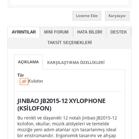
Listeme Ekle
Karşılaştır
AYRINTILAR
MINI FORUM
HATA BILDIR
DESTEK
TAKSIT SEÇENEKLERI
AÇIKLAMA
KARŞILAŞTIRMA ÖZELLIKLERI
Tür
:
Ksilofon
JINBAO JB2015‑12 XYLOPHONE
(KSİLOFON)
Bu renkli ve dayanıklı 12 notalı Jinbao JB2015‑12
ksilofon, okullar, müzik atölyeleri ve temelde
müziğe yeni adım atanlar için tasarlanmış ideal
bir enstrümandır. Ergonomik tasarımı ve ahşap