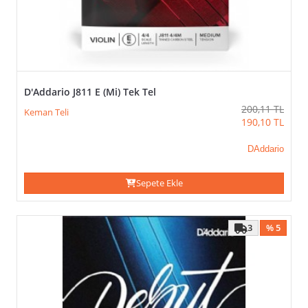
D'Addario J811 E (Mi) Tek Tel
200,11
TL
Keman Teli
190,10
TL
DAddario
Sepete Ekle
3
% 5