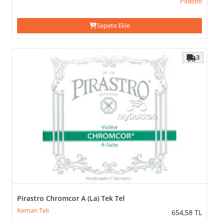
Pirastro
Sepete Ekle
3
Pirastro Chromcor A (La) Tek Tel
Keman Teli
654,58
TL