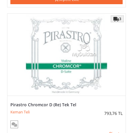
3
Pirastro Chromcor D (Re) Tek Tel
Keman Teli
793,76
TL