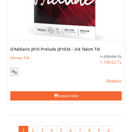
D'Addario J810 Prelude J81034 - 3/4 Takım Tel
1.200,66
TL
Keman Teli
1.140,62
TL
DAddario
Sepete Ekle
1
2
3
4
5
6
7
8
9