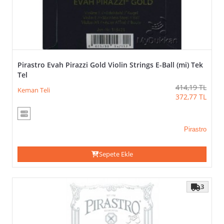
Kampanyalar
Jargar
La
Bella
Larsen
Manuel
Raymond
Pirastro Evah Pirazzi Gold Violin Strings E-Ball (mi) Tek
Pirastro
Tel
Savarez
414,19
TL
Keman Teli
Stagg
372,77
TL
Super
Sensitive
Thomastik-
Pirastro
Infeld
Turkuaz
Sepete Ekle
Vanetta
Ürün
3
Filtreleme