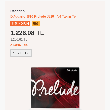
DAddario
D'Addario J810 Prelude J810 - 4/4 Takım Tel
% 5 İNDIRIM
3
1.226,08 TL
1.290,61 TL
KEMAN TELI
Sepete Ekle