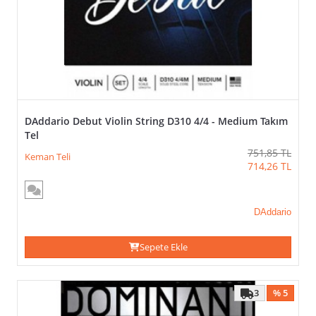
DAddario Debut Violin String D310 4/4 - Medium Takım
Tel
751,85
TL
Keman Teli
714,26
TL
DAddario
Sepete Ekle
3
% 5