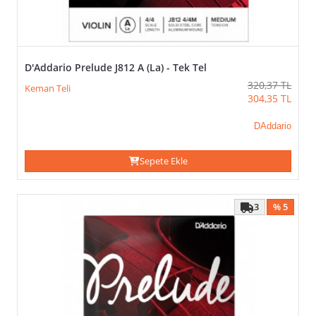
D'Addario Prelude J812 A (La) - Tek Tel
320,37
TL
Keman Teli
304,35
TL
DAddario
Sepete Ekle
3
% 5