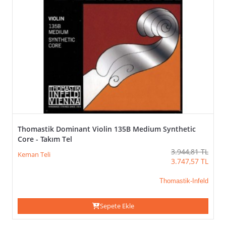
Thomastik Dominant Violin 135B Medium Synthetic
Core - Takım Tel
3.944,81
TL
Keman Teli
3.747,57
TL
Thomastik-Infeld
Sepete Ekle