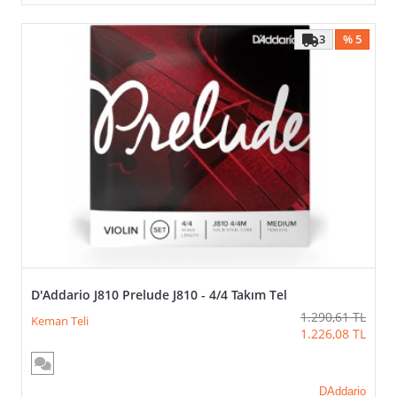
3
% 5
>
D'Addario J810 Prelude J810 - 4/4 Takım Tel
1.290,61
TL
Keman Teli
1.226,08
TL
DAddario