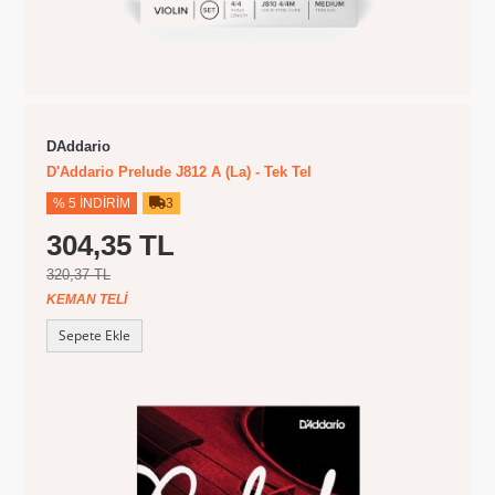
DAddario
D'Addario Prelude J812 A (La) - Tek Tel
% 5 İNDIRIM
3
304,35 TL
320,37 TL
KEMAN TELI
Sepete Ekle