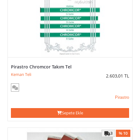
ÜRÜN
İÇERIĞI
(VEYA)
TÜMÜNÜ SEÇ / KALDIR
UYGULA
Takım
Tel
Tek
Tel
Pirastro Chromcor Takım Tel
Keman Teli
2.603,01
TL
BOYUT
(VEYA)
Pirastro
TÜMÜNÜ SEÇ / KALDIR
Sepete Ekle
UYGULA
1/16
Keman
3
% 10
1/2