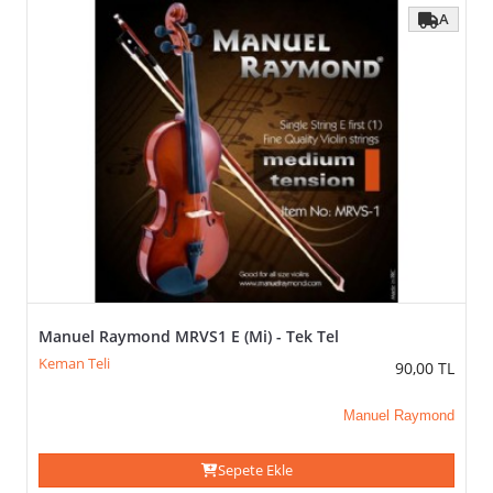
A
Re-
D
Sol-
G
TENSION-
GERILIM
(VEYA)
TÜMÜNÜ SEÇ / KALDIR
UYGULA
Medium
Tension
Manuel Raymond MRVS1 E (Mi) - Tek Tel
Keman Teli
90,00
TL
FIYAT
Manuel Raymond
Sepete Ekle