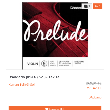
3
% 5
D'Addario J814 G ( Sol) - Tek Tel
369,91
TL
Keman Teli (G) Sol
351,42
TL
DAddario
Sepete Ekle