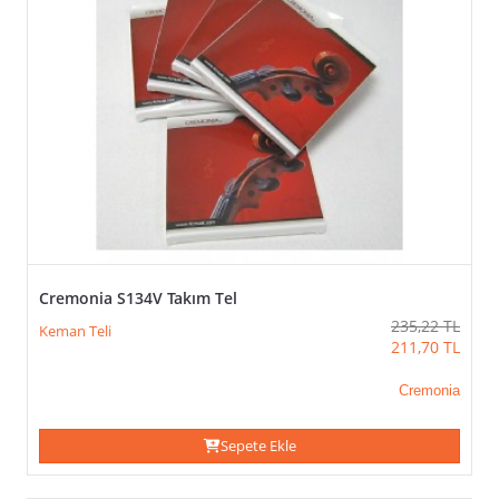
Keman
1/4
Keman
3/4
Keman
4/4
Keman
TEK
TEL
(VEYA)
Cremonia S134V Takım Tel
TÜMÜNÜ SEÇ / KALDIR
235,22
TL
Keman Teli
UYGULA
211,70
TL
Do-
Cremonia
C
La-
Sepete Ekle
A
Mi-
E