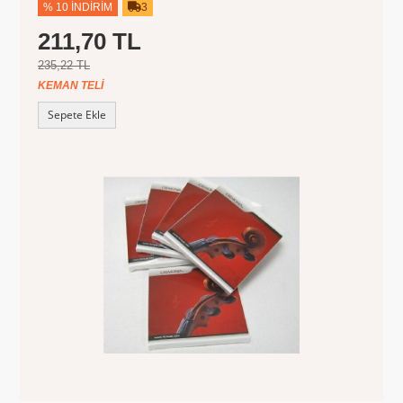
% 10 İNDIRIM
3
211,70 TL
235,22 TL
KEMAN TELI
Sepete Ekle