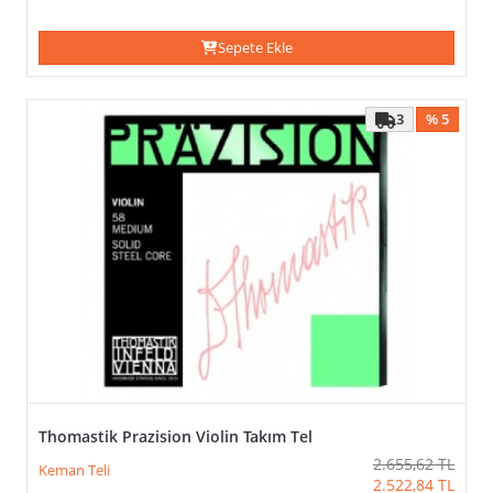
Sepete Ekle
3
% 5
Thomastik Prazision Violin Takım Tel
2.655,62
TL
Keman Teli
2.522,84
TL