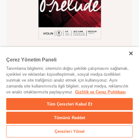
Çerez Yönetim Paneli
Pirastro
Tanımlama bilgilerini; sitemizin doğru şekilde çalışmasını sağlamak,
içerikleri ve reklamları kişiselleştirmek, sosyal medya özellikleri
Pirastro Evah Pirazzi Gold Violin Strings E-Ball (mi) Tek
sunmak ve site trafiğimizi analiz etmek için kullanıyoruz. Aynı
Tel
zamanda site kullanımınızla ilgili bilgileri; sosyal medya, reklamcılık
% 10 İNDIRIM
3
ve analiz ortaklarımızla paylaşıyoruz.
Gizlilik ve Çerez Politikası
372,77 TL
Tüm Çerezleri Kabul Et
414,19 TL
KEMAN TELI
Tümünü Reddet
Sepete Ekle
Çerezleri Yönet