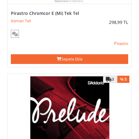
Pirastro Chromcor E (Mi) Tek Tel
Keman Teli
298,99
TL
Pirastro
Sepete Ekle
3
% 5