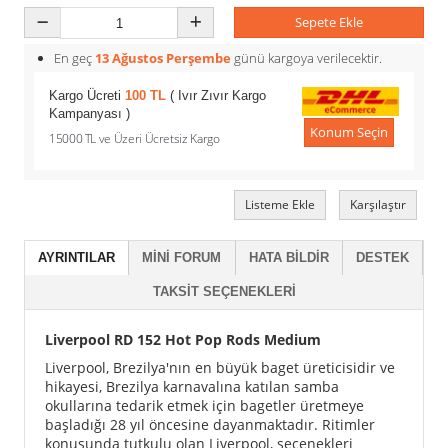
Sepete Ekle
En geç
13 Ağustos Perşembe
günü kargoya verilecektir.
Kargo Ücreti
100 TL
( Ivır Zıvır Kargo
Kampanyası )
Konum Seçin
15000 TL ve Üzeri Ücretsiz Kargo
Listeme Ekle
Karşılaştır
AYRINTILAR
MINI FORUM
HATA BILDIR
DESTEK
TAKSIT SEÇENEKLERI
Liverpool RD 152 Hot Pop Rods Medium
Liverpool, Brezilya'nın en büyük baget üreticisidir ve
hikayesi, Brezilya karnavalına katılan samba
okullarına tedarik etmek için bagetler üretmeye
başladığı 28 yıl öncesine dayanmaktadır. Ritimler
konusunda tutkulu olan Liverpool, seçenekleri