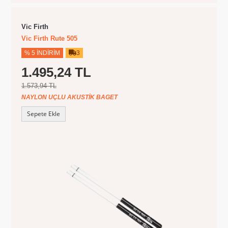
Vic Firth
Vic Firth Rute 505
% 5 İNDIRIM
3
1.495,24 TL
1.573,94 TL
NAYLON UÇLU AKUSTIK BAGET
Sepete Ekle