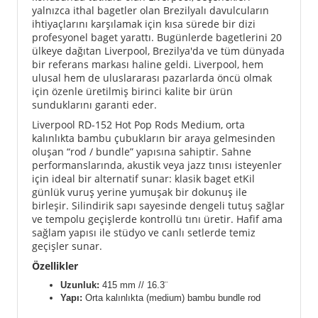
yalnızca ithal bagetler olan Brezilyalı davulcuların
ihtiyaçlarını karşılamak için kısa sürede bir dizi
profesyonel baget yarattı. Bugünlerde bagetlerini 20
ülkeye dağıtan Liverpool, Brezilya'da ve tüm dünyada
bir referans markası haline geldi. Liverpool, hem
ulusal hem de uluslararası pazarlarda öncü olmak
için özenle üretilmiş birinci kalite bir ürün
sunduklarını garanti eder.
Liverpool RD-152 Hot Pop Rods Medium, orta
kalınlıkta bambu çubukların bir araya gelmesinden
oluşan “rod / bundle” yapısına sahiptir. Sahne
performanslarında, akustik veya jazz tınısı isteyenler
için ideal bir alternatif sunar: klasik baget etKil
günlük vuruş yerine yumuşak bir dokunuş ile
birleşir. Silindirik sapı sayesinde dengeli tutuş sağlar
ve tempolu geçişlerde kontrollü tını üretir. Hafif ama
sağlam yapısı ile stüdyo ve canlı setlerde temiz
geçişler sunar.
Özellikler
Uzunluk:
415 mm // 16.3¨
Yapı:
Orta kalınlıkta (medium) bambu bundle rod