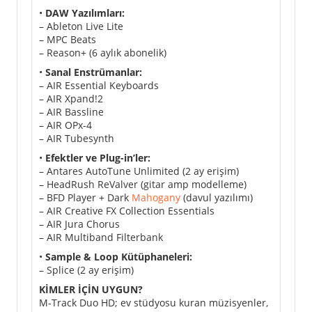
•
DAW Yazılımları:
– Ableton Live Lite
– MPC Beats
– Reason+ (6 aylık abonelik)
•
Sanal Enstrümanlar:
– AIR Essential Keyboards
– AIR Xpand!2
– AIR Bassline
– AIR OPx-4
– AIR Tubesynth
•
Efektler ve Plug-in’ler:
– Antares AutoTune Unlimited (2 ay erişim)
– HeadRush ReValver (gitar amp modelleme)
– BFD Player + Dark
Mahogany
(davul yazılımı)
– AIR Creative FX Collection Essentials
– AIR Jura Chorus
– AIR Multiband Filterbank
•
Sample & Loop Kütüphaneleri:
– Splice (2 ay erişim)
KİMLER İÇİN UYGUN?
M-Track Duo HD; ev stüdyosu kuran müzisyenler,