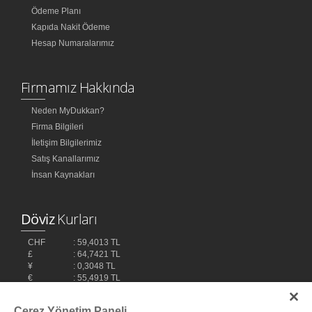
Ödeme Planı
Kapıda Nakit Ödeme
Hesap Numaralarımız
Firmamız Hakkında
Neden MyDukkan?
Firma Bilgileri
İletişim Bilgilerimiz
Satış Kanallarımız
İnsan Kaynakları
Döviz
Kurları
CHF
: 59,4013 TL
£
: 64,7421 TL
¥
: 0,3048 TL
€
: 55,4919 TL
$
: 48,1032 TL
Çerez Yönetim Paneli