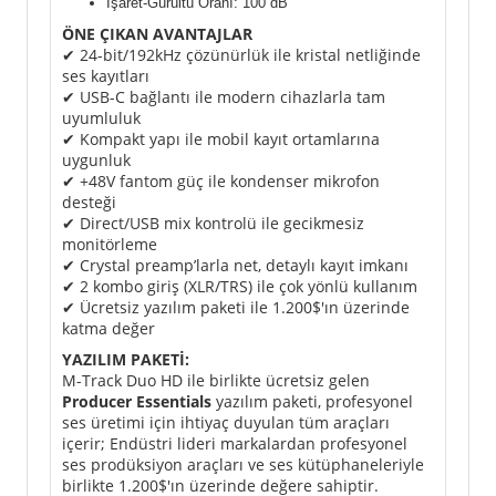
İşaret-Gürültü Oranı: 100 dB
ÖNE ÇIKAN AVANTAJLAR
✔ 24-bit/192kHz çözünürlük ile kristal netliğinde
ses kayıtları
✔ USB-C bağlantı ile modern cihazlarla tam
uyumluluk
✔ Kompakt yapı ile mobil kayıt ortamlarına
uygunluk
✔ +48V fantom güç ile kondenser mikrofon
desteği
✔ Direct/USB mix kontrolü ile gecikmesiz
monitörleme
✔ Crystal preamp’larla net, detaylı kayıt imkanı
✔ 2 kombo giriş (XLR/TRS) ile çok yönlü kullanım
✔ Ücretsiz yazılım paketi ile 1.200$'ın üzerinde
katma değer
YAZILIM PAKETİ:
M-Track Duo HD ile birlikte ücretsiz gelen
Producer Essentials
yazılım paketi, profesyonel
ses üretimi için ihtiyaç duyulan tüm araçları
içerir; Endüstri lideri markalardan profesyonel
ses prodüksiyon araçları ve ses kütüphaneleriyle
birlikte 1.200$'ın üzerinde değere sahiptir.