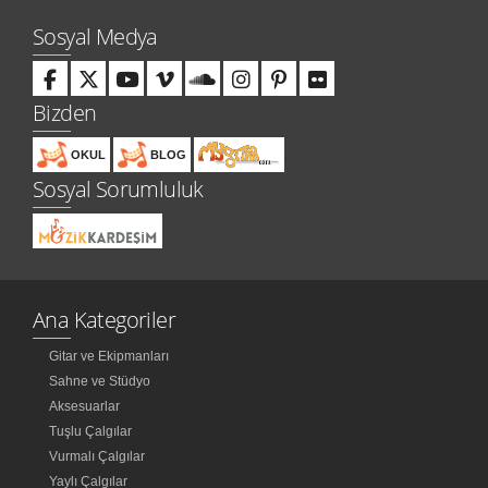
Sosyal Medya
Bizden
OKUL
BLOG
Sosyal Sorumluluk
Ana Kategoriler
Gitar ve Ekipmanları
Sahne ve Stüdyo
Aksesuarlar
Tuşlu Çalgılar
Vurmalı Çalgılar
Yaylı Çalgılar