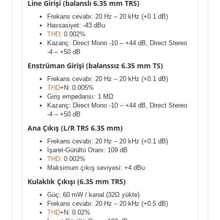
Line Girişi (balanslı 6.35 mm TRS)
Frekans cevabı: 20 Hz – 20 kHz (+0.1 dB)
Hassasiyet: -43 dBu
THD
: 0.002%
Kazanç: Direct Mono -10 – +44 dB, Direct Stereo
-4 – +50 dB
Enstrüman Girişi (balanssız 6.35 mm TS)
Frekans cevabı: 20 Hz – 20 kHz (+0.1 dB)
THD
+N: 0.005%
Giriş empedansı: 1 MΩ
Kazanç: Direct Mono -10 – +44 dB, Direct Stereo
-4 – +50 dB
Ana Çıkış (L/R TRS 6.35 mm)
Frekans cevabı: 20 Hz – 20 kHz (+0.1 dB)
İşaret-Gürültü Oranı: 109 dB
THD
: 0.002%
Maksimum çıkış seviyesi: +4 dBu
Kulaklık Çıkışı (6.35 mm TRS)
Güç: 60 mW / kanal (32Ω yükte)
Frekans cevabı: 20 Hz – 20 kHz (+0.5 dB)
THD
+N: 0.02%