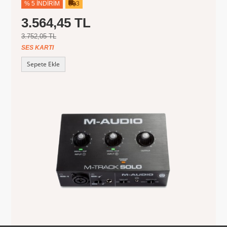
% 5 İNDIRIM
3
3.564,45 TL
3.752,05 TL
SES KARTI
Sepete Ekle