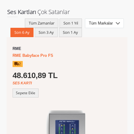
Ses Kartları
Çok Satanlar
Tüm Zamanlar
Son 1 Yıl
Son 6 Ay
Son 3 Ay
Son 1 Ay
RME
RME Babyface Pro FS
2
48.610,89 TL
SES KARTI
Sepete Ekle