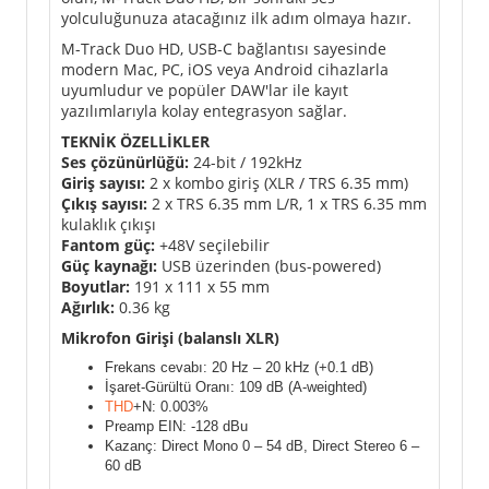
yolculuğunuza atacağınız ilk adım olmaya hazır.
M-Track Duo HD, USB-C bağlantısı sayesinde
modern Mac, PC, iOS veya Android cihazlarla
uyumludur ve popüler DAW'lar ile kayıt
yazılımlarıyla kolay entegrasyon sağlar.
TEKNİK ÖZELLİKLER
Ses çözünürlüğü:
24-bit / 192kHz
Giriş sayısı:
2 x kombo giriş (XLR / TRS 6.35 mm)
Çıkış sayısı:
2 x TRS 6.35 mm L/R, 1 x TRS 6.35 mm
kulaklık çıkışı
Fantom güç:
+48V seçilebilir
Güç kaynağı:
USB üzerinden (bus-powered)
Boyutlar:
191 x 111 x 55 mm
Ağırlık:
0.36 kg
Mikrofon Girişi (balanslı XLR)
Frekans cevabı: 20 Hz – 20 kHz (+0.1 dB)
İşaret-Gürültü Oranı: 109 dB (A-weighted)
THD
+N: 0.003%
Preamp EIN: -128 dBu
Kazanç: Direct Mono 0 – 54 dB, Direct Stereo 6 –
60 dB