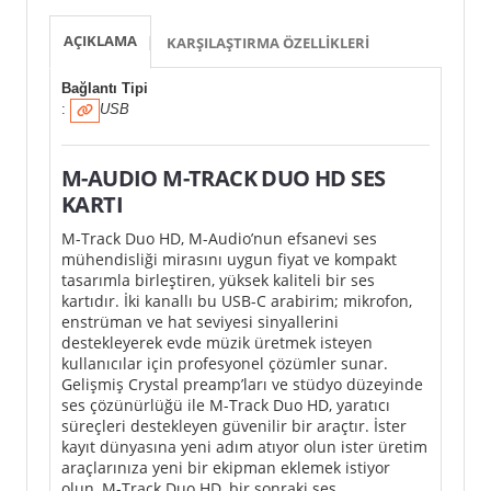
AÇIKLAMA
KARŞILAŞTIRMA ÖZELLIKLERI
Bağlantı Tipi
:
USB
M-AUDIO M-TRACK DUO HD SES
KARTI
M-Track Duo HD, M-Audio’nun efsanevi ses
mühendisliği mirasını uygun fiyat ve kompakt
tasarımla birleştiren, yüksek kaliteli bir ses
kartıdır. İki kanallı bu USB-C arabirim; mikrofon,
enstrüman ve hat seviyesi sinyallerini
destekleyerek evde müzik üretmek isteyen
kullanıcılar için profesyonel çözümler sunar.
Gelişmiş Crystal preamp’ları ve stüdyo düzeyinde
ses çözünürlüğü ile M-Track Duo HD, yaratıcı
süreçleri destekleyen güvenilir bir araçtır. İster
kayıt dünyasına yeni adım atıyor olun ister üretim
araçlarınıza yeni bir ekipman eklemek istiyor
olun, M-Track Duo HD, bir sonraki ses