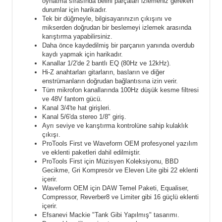
oynatma sırasında belirli parçaları izlemeniz gereken
durumlar için harikadır.
Tek bir düğmeyle, bilgisayarınızın çıkışını ve
mikserden doğrudan bir beslemeyi izlemek arasında
karıştırma yapabilirsiniz.
Daha önce kaydedilmiş bir parçanın yanında overdub
kaydı yapmak için harikadır.
Kanallar 1/2'de 2 bantlı EQ (80Hz ve 12kHz).
Hi-Z anahtarları gitarların, basların ve diğer
enstrümanların doğrudan bağlantısına izin verir.
Tüm mikrofon kanallarında 100Hz düşük kesme filtresi
ve 48V fantom gücü.
Kanal 3/4'te hat girişleri.
Kanal 5/6'da stereo 1/8" giriş.
Ayrı seviye ve karıştırma kontrolüne sahip kulaklık
çıkışı.
ProTools First ve Waveform OEM profesyonel yazılım
ve eklenti paketleri dahil edilmiştir.
ProTools First için Müzisyen Koleksiyonu, BBD
Gecikme, Gri Kompresör ve Eleven Lite gibi 22 eklenti
içerir.
Waveform OEM için DAW Temel Paketi, Equaliser,
Compressor, Reverber8 ve Limiter gibi 16 güçlü eklenti
içerir.
Efsanevi Mackie "Tank Gibi Yapılmış" tasarımı.