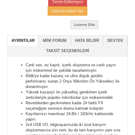
Temin Edilemiyor
Gelince Haber Ver
Listeme Ekle
AYRINTILAR
MINI FORUM
HATA BILDIR
DESTEK
TAKSIT SEÇENEKLERI
Canlı ses, ev kaydı, içerik oluşturma ve canlı yayın
için mükemmel bir şekilde tasarlanmıştır.
60db'ye kadar kazanç ve ultra düşük gürültü
performansı sunan 2 Onyx Mikrofon Ön Yükselteci ile
donatılmıştır.
Yüksek kazançlı ön yükselteç gerektiren içerik
üreticileriyle popüler mikrofonlar için mükemmeldir.
Reverblerden gecikmelere kadar 24 farklı FX
seçeneğiyle sesinize drama katmak kolaydır.
Kayıtlarınızı inanılmaz 24-Bit / 192kHz kalitesinde
yapın.
2x4 USB I/O, bilgisayarınızda iki özel karışım
oluşturmanıza izin verir, bu da tam karışımın yanı sıra