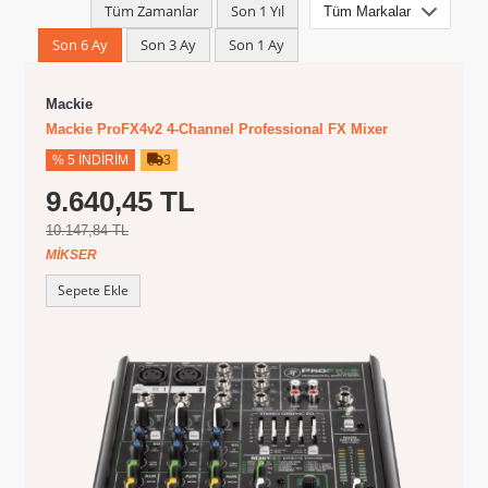
Tüm Zamanlar
Son 1 Yıl
Son 6 Ay
Son 3 Ay
Son 1 Ay
Mackie
Mackie ProFX4v2 4-Channel Professional FX Mixer
% 5 İNDIRIM
3
9.640,45 TL
10.147,84 TL
MIKSER
Sepete Ekle