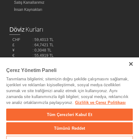
Satış Kanallarımız
İnsan Kaynakları
Döviz
Kurları
CHF
: 59,4013 TL
£
: 64,7421 TL
¥
: 0,3048 TL
€
: 55,4919 TL
$
: 48,1032 TL
Çerez Yönetim Paneli
Tanımlama bilgilerini; sitemizin doğru şekilde çalışmasını sağlamak,
içerikleri ve reklamları kişiselleştirmek, sosyal medya özellikleri
sunmak ve site trafiğimizi analiz etmek için kullanıyoruz. Aynı
zamanda site kullanımınızla ilgili bilgileri; sosyal medya, reklamcılık
ve analiz ortaklarımızla paylaşıyoruz.
Gizlilik ve Çerez Politikası
Bilişim Teknolojileri,
Ereey
Tüm Çerezleri Kabul Et
Tümünü Reddet
© Copyright 2004 - 2026 MyDukkan Müzik Market Tic. ve San Ltd.
Şti. - Her Hakkı Saklıdır.