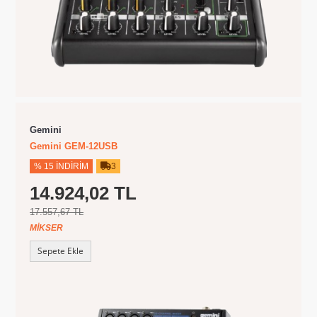
Gemini
Gemini GEM-12USB
% 15 İNDIRIM
3
14.924,02 TL
17.557,67 TL
MIKSER
Sepete Ekle