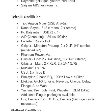
Dayanıklı çelik şasi yatırımınızı korur.
Sağlam ABS yan koruma.
Teknik Özellikler
Tipi: Analog Mixer (USB Arayüz)
Kanal Sayısı: 6 (2 x mono, 2 x stereo)
Pc Bağlantısı: USB (2 x 4)
A/D Çözünürlüğü: 24-bit/192kHz
Faderlar: Rotary Pot
Girişler - Mikrofon Preamp: 2 x XLR-1/4" combo
(mic/line/Hi-Z)
Phantom Power: Var
Girişler - Line: 2 x 1/4" (line), 1 x 1/8" (stereo)
Çıkışlar - Main: 2 x XLR, 2 x 1/4" (L/R)
Kulaklık: 1 x 1/4"
USB: 1 x Type B
Ekolayzır: 2-band EQ, 100Hz Low-cut Filter
Efektler: GigFX Engine: Reverbs, Chorus, Delay,
Flange, Auto-Wah
Yazılım: Pro Tools First, Waveform OEM DAW,
Additional Plug-in packages available
Güç Desteği: 12V DC Güç Desteği (Kutu içeriğinde
mevcuttur.)
Fiziksel Özellikler