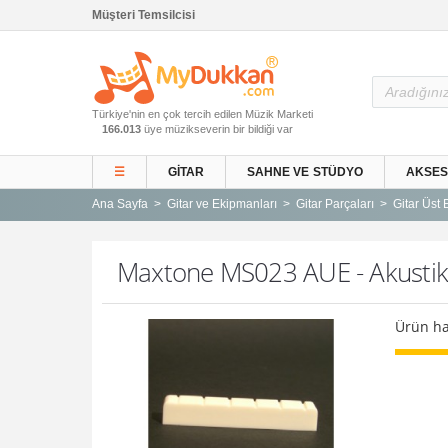
Müşteri Temsilcisi
Ana Sayfa
Türkiye'nin en çok tercih edilen Müzik Marketi
Gitar ve Ekipmanları
166.013
üye müzikseverin bir bildiği var
Sahne ve Stüdyo
☰
GITAR
SAHNE VE STÜDYO
AKSE
Aksesuarlar
Ana Sayfa
Gitar ve Ekipmanları
Gitar Parçaları
Gitar Üst E
Tuşlu Çalgılar
Vurmalı Çalgılar
Maxtone MS023 AUE - Akustik G
Yaylı Çalgılar
Nefesli Çalgılar
Ürün ha
Türk Müziği Enstrümanları
Kitap
Yeni Gelenler
Kampanyalar