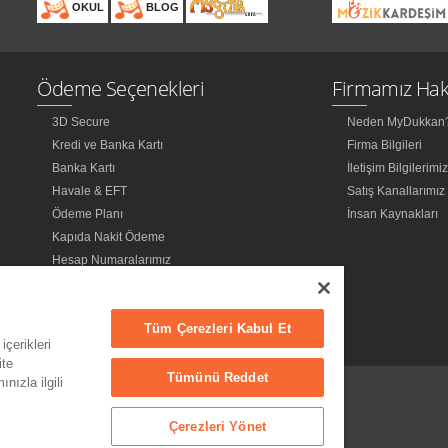
OKUL
BLOG
Ödeme Seçenekleri
Firmamız Hak
3D Secure
Neden MyDukkan
Kredi ve Banka Kartı
Firma Bilgileri
Banka Kartı
İletişim Bilgilerimi
Havale & EFT
Satış Kanallarımız
Ödeme Planı
İnsan Kaynakları
Kapıda Nakit Ödeme
Hesap Numaralarımız
Tüm Çerezleri Kabul Et
içerikleri
ite
Tümünü Reddet
nızla ilgili
Çerezleri Yönet