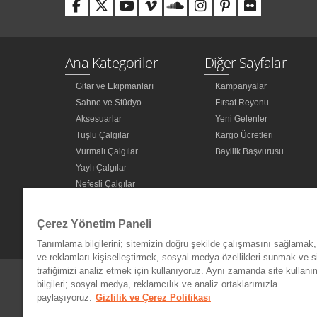
Ana Kategoriler
Diğer Sayfalar
Gitar ve Ekipmanları
Kampanyalar
Sahne ve Stüdyo
Fırsat Reyonu
Aksesuarlar
Yeni Gelenler
Tuşlu Çalgılar
Kargo Ücretleri
Vurmalı Çalgılar
Bayilik Başvurusu
Yaylı Çalgılar
Nefesli Çalgılar
Türk Müziği Enstrümanları
Kitap
Çerez Yönetim Paneli
Diğer Kategoriler
Tanımlama bilgilerini; sitemizin doğru şekilde çalışmasını sağlamak, 
ve reklamları kişiselleştirmek, sosyal medya özellikleri sunmak ve s
trafiğimizi analiz etmek için kullanıyoruz. Aynı zamanda site kullanımı
bilgileri; sosyal medya, reklamcılık ve analiz ortaklarımızla
paylaşıyoruz.
Gizlilik ve Çerez Politikası