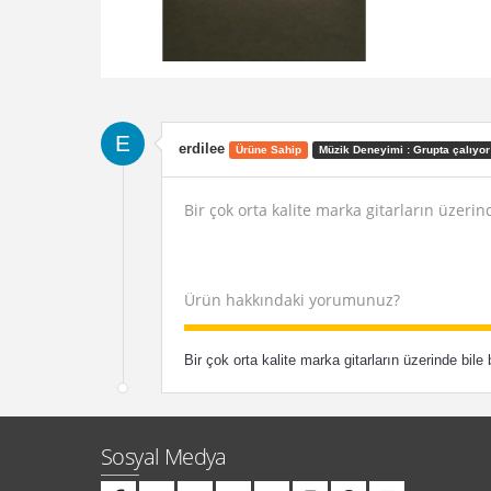
E
erdilee
Ürüne Sahip
Müzik Deneyimi : Grupta çalıyor
Bir çok orta kalite marka gitarların üzer
Ürün hakkındaki yorumunuz?
Bir çok orta kalite marka gitarların üzerinde bil
Sosyal Medya