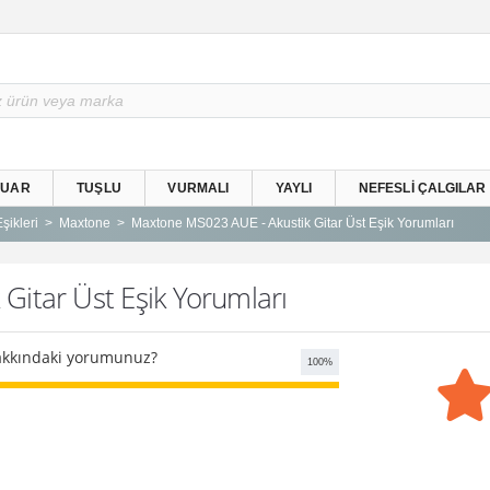
SUAR
TUŞLU
VURMALI
YAYLI
NEFESLI ÇALGILAR
şikleri
Maxtone
Maxtone MS023 AUE - Akustik Gitar Üst Eşik Yorumları
itar Üst Eşik Yorumları
kkındaki yorumunuz?
100
%