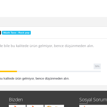
Müzik Tarzı : Rock pop
inde bile bu kalitede ürün gelmiyor, bence düşünmeden alın.
50
%
e bu kalitede ürün gelmiyor, bence düşünmeden alın.
Bizden
Sosyal Sorum