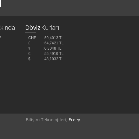
kında
Döviz
Kurları
?
CHF
: 59,4013 TL
£
: 64,7421 TL
¥
: 0,3048 TL
z
€
: 55,4919 TL
$
: 48,1032 TL
Bilişim Teknolojileri,
Ereey