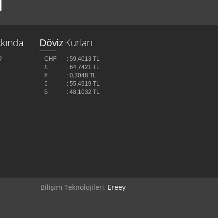
kında
Döviz
Kurları
?
CHF
: 59,4013 TL
£
: 64,7421 TL
¥
: 0,3048 TL
z
€
: 55,4919 TL
$
: 48,1032 TL
Bilişim Teknolojileri,
Ereey