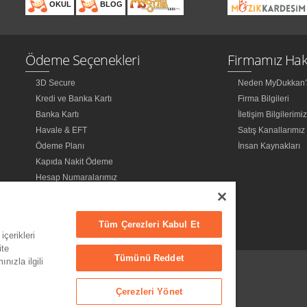
OKUL
BLOG
Ödeme Seçenekleri
Firmamız Hak
3D Secure
Neden MyDukkan
Kredi ve Banka Kartı
Firma Bilgileri
Banka Kartı
İletişim Bilgilerimi
Havale & EFT
Satış Kanallarımız
Ödeme Planı
İnsan Kaynakları
Kapıda Nakit Ödeme
Hesap Numaralarımız
Tüm Çerezleri Kabul Et
içerikleri
ite
Tümünü Reddet
nızla ilgili
Çerezleri Yönet