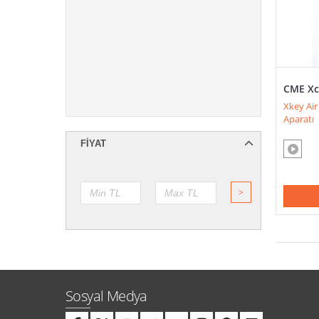
CME Xc
Xkey Air
Aparatı
FIYAT
>
Sosyal Medya