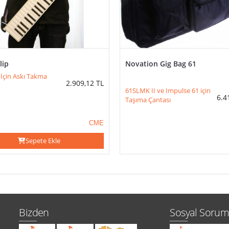
lip
Novation Gig Bag 61
 İçin Askı Takma
2.909,12
TL
61SLMK II ve Impulse 61 için
6.4
Taşıma Çantası
CME
Sepete Ekle
Bizden
Sosyal Sorum