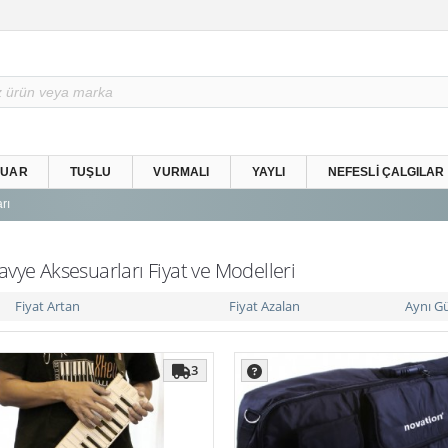
SUAR
TUŞLU
VURMALI
YAYLI
NEFESLI ÇALGILAR
rı
avye Aksesuarları Fiyat ve Modelleri
Fiyat Artan
Fiyat Azalan
Aynı G
3