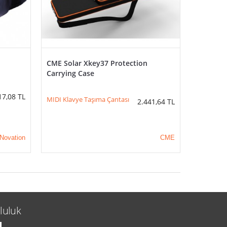
CME Solar Xkey37 Protection
Carrying Case
17,08
TL
MIDI Klavye Taşıma Çantası
2.441,64
TL
Novation
CME
luluk