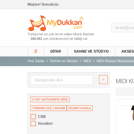
Müşteri Temsilcisi
Ana Sayfa
Türkiye'nin en çok tercih edilen Müzik Marketi
Gitar ve Ekipmanları
166.051
üye müzikseverin bir bildiği var
Sahne ve Stüdyo
☰
GITAR
SAHNE VE STÜDYO
AKSE
Aksesuarlar
Ana Sayfa
Sahne ve Stüdyo
MIDI
MIDI Klavye Aksesuarla
Tuşlu Çalgılar
Vurmalı Çalgılar
>
MIDI Kl
Yaylı Çalgılar
Nefesli Çalgılar
ÜST KATEGORİYE DÖN
Türk Müziği Enstrümanları
TÜMÜNÜ SEÇ / KALDIR
SEÇİMİ UYGULA
Kitap
CME
Yeni Gelenler
Novation
Kampanyalar