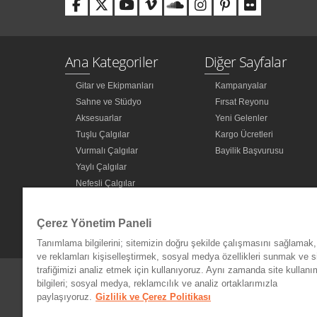
Ana Kategoriler
Diğer Sayfalar
Gitar ve Ekipmanları
Kampanyalar
Sahne ve Stüdyo
Fırsat Reyonu
Aksesuarlar
Yeni Gelenler
Tuşlu Çalgılar
Kargo Ücretleri
Vurmalı Çalgılar
Bayilik Başvurusu
Yaylı Çalgılar
Nefesli Çalgılar
Türk Müziği Enstrümanları
Kitap
Çerez Yönetim Paneli
Diğer Kategoriler
Tanımlama bilgilerini; sitemizin doğru şekilde çalışmasını sağlamak, 
ve reklamları kişiselleştirmek, sosyal medya özellikleri sunmak ve s
trafiğimizi analiz etmek için kullanıyoruz. Aynı zamanda site kullanımı
bilgileri; sosyal medya, reklamcılık ve analiz ortaklarımızla
paylaşıyoruz.
Gizlilik ve Çerez Politikası