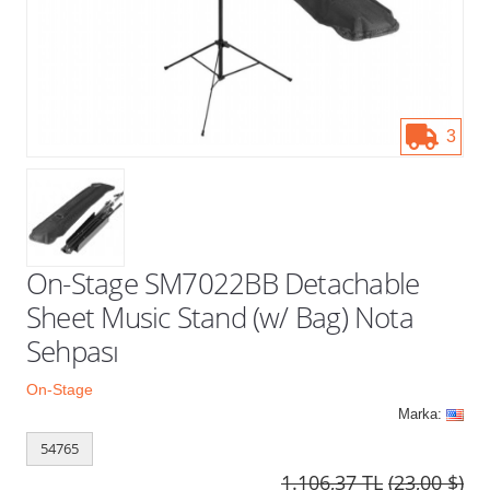
Kampanyalar
3
On-Stage SM7022BB Detachable
Sheet Music Stand (w/ Bag) Nota
Sehpası
On-Stage
Marka:
54765
1.106,37 TL
(23,00 $)