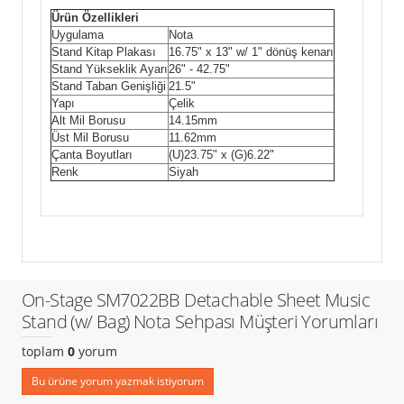
Ürün Özellikleri
Uygulama
Nota
Stand Kitap Plakası
16.75" x 13" w/ 1" dönüş kenarı
Stand Yükseklik Ayarı
26" - 42.75"
Stand Taban Genişliği
21.5"
Yapı
Çelik
Alt Mil Borusu
14.15mm
Üst Mil Borusu
11.62mm
Çanta Boyutları
(U)23.75" x (G)6.22"
Renk
Siyah
On-Stage SM7022BB Detachable Sheet Music
Stand (w/ Bag) Nota Sehpası Müşteri Yorumları
toplam
0
yorum
Bu ürüne yorum yazmak istiyorum