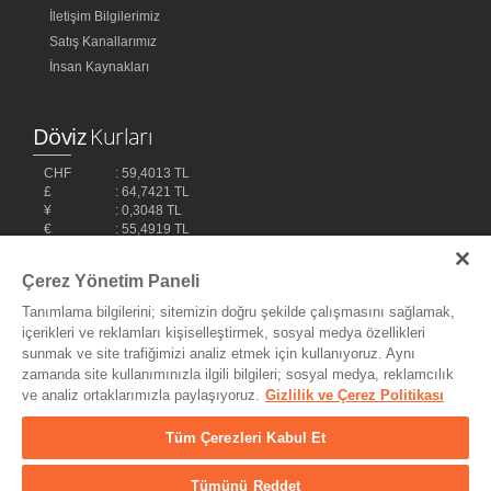
İletişim Bilgilerimiz
Satış Kanallarımız
İnsan Kaynakları
Döviz
Kurları
CHF
: 59,4013 TL
£
: 64,7421 TL
¥
: 0,3048 TL
€
: 55,4919 TL
$
: 48,1032 TL
Çerez Yönetim Paneli
Tanımlama bilgilerini; sitemizin doğru şekilde çalışmasını sağlamak,
içerikleri ve reklamları kişiselleştirmek, sosyal medya özellikleri
sunmak ve site trafiğimizi analiz etmek için kullanıyoruz. Aynı
zamanda site kullanımınızla ilgili bilgileri; sosyal medya, reklamcılık
ve analiz ortaklarımızla paylaşıyoruz.
Gizlilik ve Çerez Politikası
Bilişim Teknolojileri,
Ereey
Tüm Çerezleri Kabul Et
Tümünü Reddet
© Copyright 2004 - 2026 MyDukkan Müzik Market Tic. ve San Ltd.