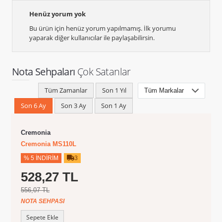
Henüz yorum yok
Bu ürün için henüz yorum yapılmamış. İlk yorumu
yaparak diğer kullanıcılar ile paylaşabilirsin.
Nota Sehpaları
Çok Satanlar
Tüm Zamanlar
Son 1 Yıl
Son 6 Ay
Son 3 Ay
Son 1 Ay
Cremonia
Cremonia MS110L
% 5 İNDIRIM
3
528,27 TL
556,07 TL
NOTA SEHPASI
Sepete Ekle