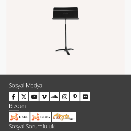
Sosyal Medya
Bizden
OKUL
BLOG
Sosyal Sorumluluk