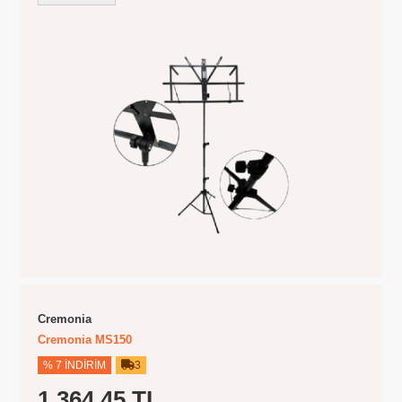
Cremonia
Cremonia MS150
% 7 İNDIRIM
3
1.364,45 TL