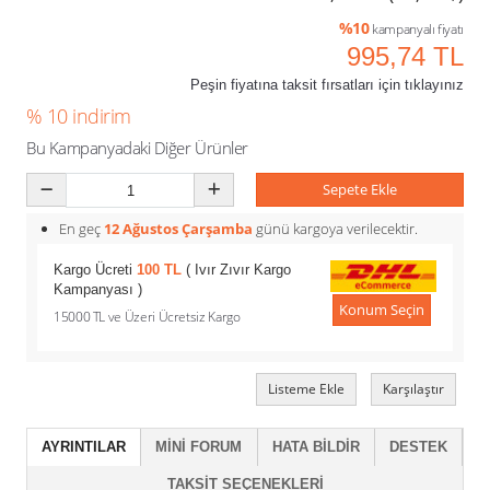
%10
kampanyalı fiyatı
995,74 TL
Peşin fiyatına taksit fırsatları için tıklayınız
% 10 indirim
Bu Kampanyadaki Diğer Ürünler
Sepete Ekle
En geç
12 Ağustos Çarşamba
günü kargoya verilecektir.
Kargo Ücreti
100 TL
( Ivır Zıvır Kargo
Kampanyası )
Konum Seçin
15000 TL ve Üzeri Ücretsiz Kargo
Listeme Ekle
Karşılaştır
AYRINTILAR
MINI FORUM
HATA BILDIR
DESTEK
TAKSIT SEÇENEKLERI