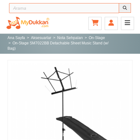
Ana Sayfa
Gitar ve Ekipmanları
Ana Sayfa
Aksesuarlar
Nota Sehpaları
On-Stage
On-Stage SM7022BB Detachable Sheet Music Stand (w/
Sahne ve Stüdyo
Bag)
Aksesuarlar
Tuşlu Çalgılar
Vurmalı Çalgılar
Yaylı Çalgılar
Nefesli Çalgılar
Türk Müziği Enstrümanları
Kitap
Yeni Gelenler