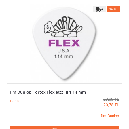
A
% 10
Jim Dunlop Tortex Flex Jazz III 1.14 mm
23,09
TL
Pena
20,78
TL
Jim Dunlop