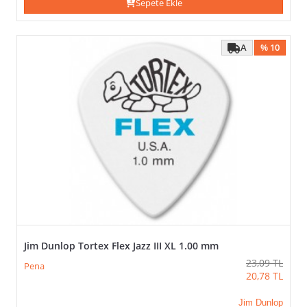
Sepete Ekle
A
% 10
Jim Dunlop Tortex Flex Jazz III XL 1.00 mm
23,09
TL
Pena
20,78
TL
Jim Dunlop