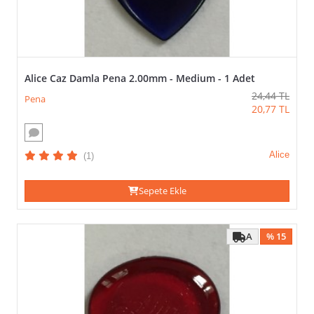
Marka-
Logo
Size
Özel
Alice Caz Damla Pena 2.00mm - Medium - 1 Adet
24,44
TL
DIĞER
Pena
SEÇENEKLER
20,77
TL
(VEYA)
TÜMÜNÜ SEÇ / KALDIR
Alice
(1)
UYGULA
Sepete Ekle
Anahtarlık
A
% 15
FIYAT