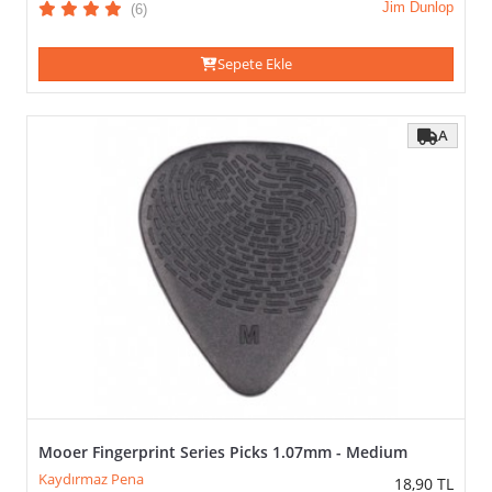
Jim Dunlop
(6)
Akrilik
Boynuz
Celluloid
Sepete Ekle
Cortex
Delflex
A
Delrex
Delrin
Duralin
Karbon
Fiber
Keçe
Kemik
Kompozit
Lexan
Naylon
Plastik
Poliasetal
Polikarbon
Mooer Fingerprint Series Picks 1.07mm - Medium
Polikarbonat
Kaydırmaz Pena
18,90
TL
Poly