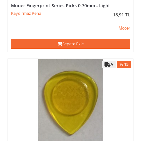
0.81mm
Mooer Fingerprint Series Picks 0.70mm - Light
0.84mm
Kaydırmaz Pena
18,91
TL
0.85mm
0.88mm
Mooer
0.90mm
0.94mm
Sepete Ekle
0.96mm
1.00mm
1.14mm
A
% 15
1.20mm
1.25mm
1.30mm
1.35mm
1.37mm
1.38mm
1.40mm
1.50mm
2.00mm
2.10mm
2.20mm