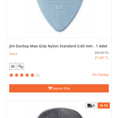
Jim Dunlop Max-Grip Nylon Standard 0.60 mm - 1 Adet
24,10
TL
Pena
21,69
TL
Jim Dunlop
(1)
Sepete Ekle
A
% 10