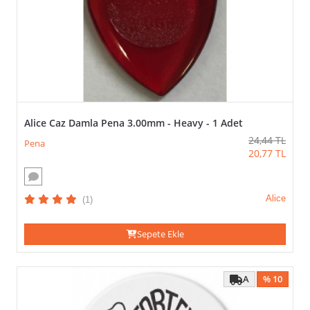
>
Alice Caz Damla Pena 3.00mm - Heavy - 1 Adet
24,44
TL
Pena
20,77
TL
Alice
(1)
Sepete Ekle
A
% 10