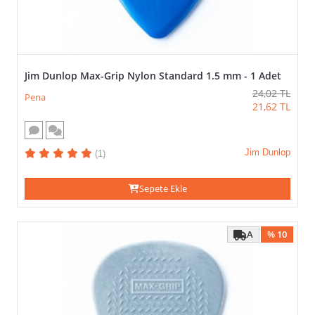
Jim Dunlop Max-Grip Nylon Standard 1.5 mm - 1 Adet
24,02
TL
Pena
21,62
TL
Jim Dunlop
(1)
Sepete Ekle
A
% 10