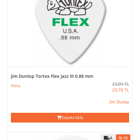
Jim Dunlop Tortex Flex Jazz III 0.88 mm
23,09
TL
Pena
20,78
TL
Jim Dunlop
Sepete Ekle
A
% 10