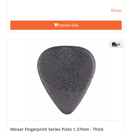
PVC
Mooer
Stiffo
Termoset
Sepete Ekle
Tortex
TUSQ
Ultem
A
Ultex
KALINLIK-
BOYUT
(VEYA)
TÜMÜNÜ SEÇ / KALDIR
UYGULA
Extra
Heavy
Heavy
Large
Mooer Fingerprint Series Picks 1.37mm - Thick