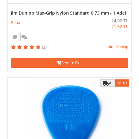
Jim Dunlop Max-Grip Nylon Standard 0.73 mm - 1 Adet
24,02
TL
Pena
21,62
TL
Jim Dunlop
(1)
Sepete Ekle
A
% 10