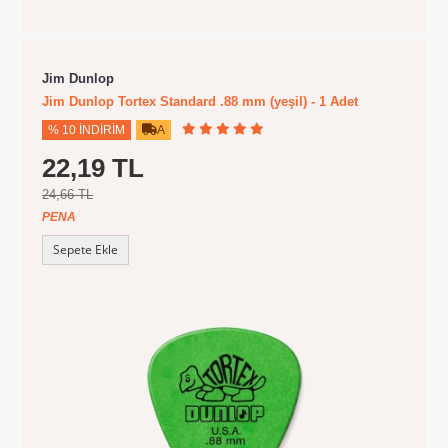
Jim Dunlop
Jim Dunlop Tortex Standard .88 mm (yeşil) - 1 Adet
% 10 İNDIRIM
A
22,19 TL
24,66 TL
PENA
Sepete Ekle