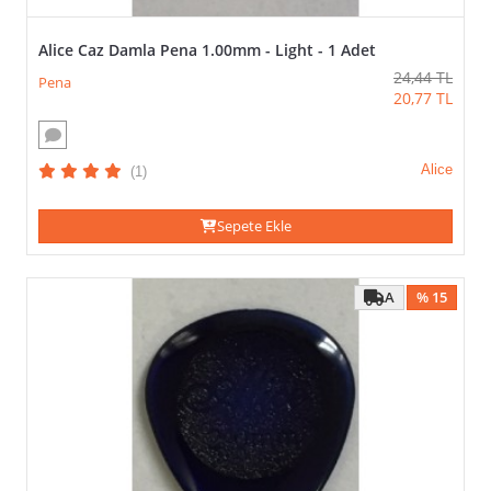
2.50mm
2.60mm
Alice Caz Damla Pena 1.00mm - Light - 1 Adet
2.70mm
24,44
TL
Pena
20,77
TL
3.00mm
3.20mm
3.50mm
Alice
(1)
4.00mm
Sepete Ekle
GÖRSEL
(VEYA)
A
% 15
TÜMÜNÜ SEÇ / KALDIR
UYGULA
Çizgi
Karakter
Fotoğraf
Baskı
Grafik