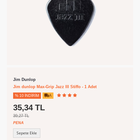
Jim Dunlop
Jim dunlop Max-Grip Jazz III Stiffo - 1 Adet
% 10 İNDIRIM
A
35,34 TL
39,27 TL
PENA
Sepete Ekle