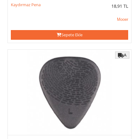
Light
Kaydırmaz Pena
18,91
TL
Light-
Medium
Mooer
Medium
Thin
XL
Sepete Ekle
0.38mm
0.46mm
A
0.48mm
0.50mm
0.53mm
0.58mm
0.60mm
0.62mm
0.68mm
0.70mm
0.71mm
0.73mm
0.75mm
0.80mm