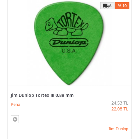
A
% 10
Jim Dunlop Tortex III 0.88 mm
24,53
TL
Pena
22,08
TL
Jim Dunlop