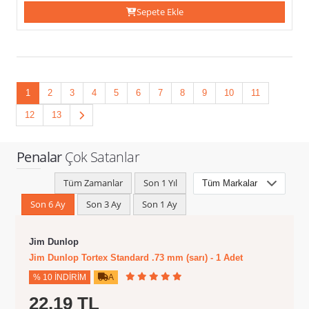
Sepete Ekle
1
2
3
4
5
6
7
8
9
10
11
12
13
Penalar
Çok Satanlar
Tüm Zamanlar
Son 1 Yıl
Son 6 Ay
Son 3 Ay
Son 1 Ay
Jim Dunlop
Jim Dunlop Tortex Standard .73 mm (sarı) - 1 Adet
% 10 İNDIRIM
A
22,19 TL