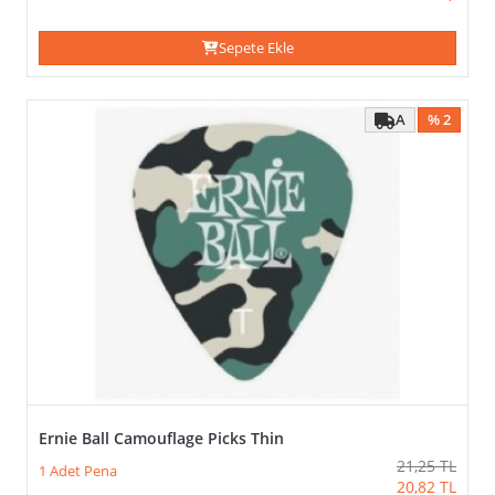
Sepete Ekle
A
% 2
Ernie Ball Camouflage Picks Thin
21,25
TL
1 Adet Pena
20,82
TL