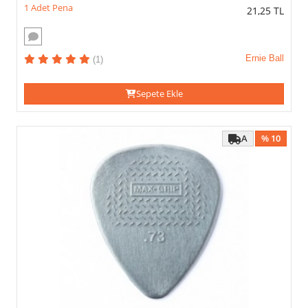
1 Adet Pena
21,25
TL
Ernie Ball
(1)
Sepete Ekle
A
% 10