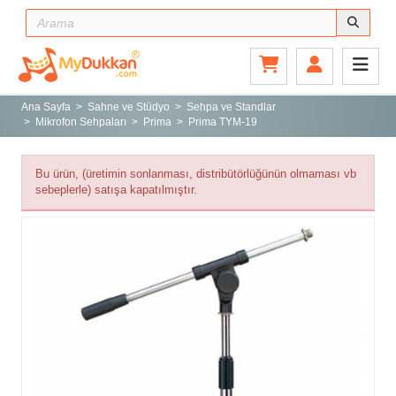
Ana Sayfa
Gitar ve Ekipmanları
Ana Sayfa
Sahne ve Stüdyo
Sehpa ve Standlar
Mikrofon Sehpaları
Prima
Prima TYM-19
Sahne ve Stüdyo
Aksesuarlar
Bu ürün, (üretimin sonlanması, distribütörlüğünün olmaması vb
Tuşlu Çalgılar
sebeplerle) satışa kapatılmıştır.
Vurmalı Çalgılar
Yaylı Çalgılar
Nefesli Çalgılar
Türk Müziği Enstrümanları
Kitap
Yeni Gelenler