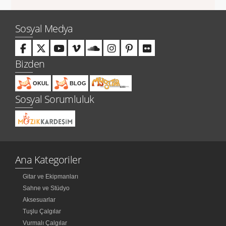
Sosyal Medya
Bizden
OKUL
BLOG
Sosyal Sorumluluk
Ana Kategoriler
Gitar ve Ekipmanları
Sahne ve Stüdyo
Aksesuarlar
Tuşlu Çalgılar
Vurmalı Çalgılar