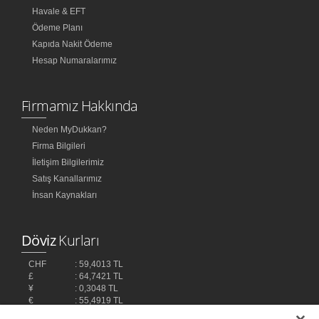
Havale & EFT
Ödeme Planı
Kapıda Nakit Ödeme
Hesap Numaralarımız
Firmamız Hakkında
Neden MyDukkan?
Firma Bilgileri
İletişim Bilgilerimiz
Satış Kanallarımız
İnsan Kaynakları
Döviz
Kurları
CHF
: 59,4013 TL
£
: 64,7421 TL
¥
: 0,3048 TL
€
: 55,4919 TL
$
: 48,1032 TL