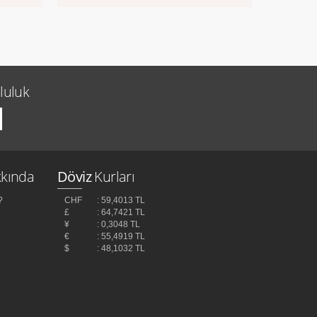
luluk
kında
Döviz
Kurları
?
CHF
: 59,4013 TL
£
: 64,7421 TL
¥
: 0,3048 TL
z
€
: 55,4919 TL
$
: 48,1032 TL