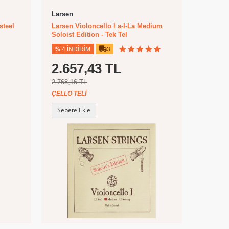
Larsen
steel
Larsen Violoncello I a-I-La Medium
Soloist Edition - Tek Tel
% 4 İNDIRIM
3
2.657,43 TL
2.768,16 TL
ÇELLO TELI
Sepete Ekle