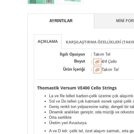
AYRINTILAR
MINI FO
AÇIKLAMA
KARŞILAŞTIRMA ÖZELLIKLERI (TAKIM
İlgili Opsiyon
: Takım Tel
Boyut
:
4/4 Çello
Ürün İçeriği
:
Takım Tel
Thomastik Versum VE400 Cello Strings
La ve Re telleri karbon-çelik üzerine çok alaşımlı
Sol ve Do telleri çok katmanlı esnek spiral çelik
Geniş renkli ton yelpazesine sahip, dengeli bir t
Dinamik aralıkları geniştir, oda müziği ve orkestr
Orta sertlikte
Üretim yeri Avusturya
A ve D teli: çelik tel, özel alaşım sarmalı, orta ge