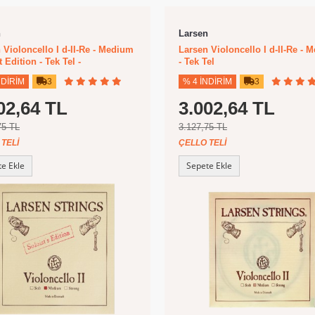
n
Larsen
 Violoncello I d-II-Re - Medium
Larsen Violoncello I d-II-Re - 
 Edition - Tek Tel -
- Tek Tel
NDIRIM
3
% 4 İNDIRIM
3
02,64 TL
3.002,64 TL
75 TL
3.127,75 TL
TELI
ÇELLO TELI
e Ekle
Sepete Ekle