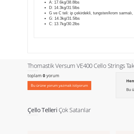
A: 17.6kg/38.8lbs
D: 14.3kg/31.5lbs
G ve C teli: ip çekirdekli, tungsten/krom sarmalı, 
G: 14.3kg/31.5lbs
C: 13.7kg/30.2lbs
Thomastik Versum VE400 Cello Strings Takı
toplam
0
yorum
Hen
Bu ürüne yorum yazmak istiyorum
Bu ü
Çello Telleri
Çok Satanlar