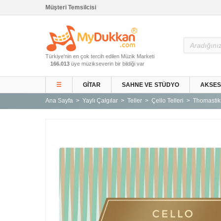
Müşteri Temsilcisi
Ana Sayfa
Türkiye'nin en çok tercih edilen Müzik Marketi
Gitar ve Ekipmanları
166.013
üye müzikseverin bir bildiği var
Sahne ve Stüdyo
☰
GITAR
SAHNE VE STÜDYO
AKSE
Aksesuarlar
Ana Sayfa
Yaylı Çalgılar
Teller
Çello Telleri
Thomastik-
Tuşlu Çalgılar
Vurmalı Çalgılar
Yaylı Çalgılar
Nefesli Çalgılar
Türk Müziği Enstrümanları
Kitap
Yeni Gelenler
Kampanyalar