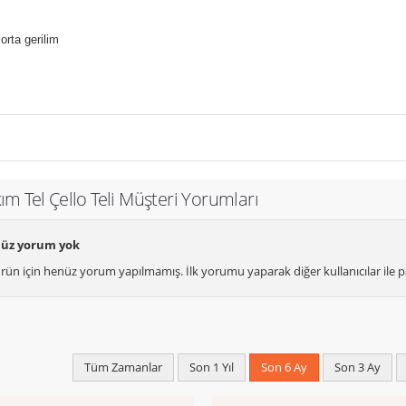
orta gerilim
m Tel Çello Teli Müşteri Yorumları
üz yorum yok
rün için henüz yorum yapılmamış. İlk yorumu yaparak diğer kullanıcılar ile pa
Tüm Zamanlar
Son 1 Yıl
Son 6 Ay
Son 3 Ay