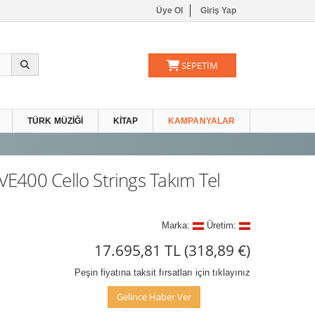
Üye Ol
Giriş Yap
SEPETİM
TÜRK MÜZIĞI
KITAP
KAMPANYALAR
E400 Cello Strings Takım Tel
Marka:
Üretim:
17.695,81 TL
(318,89 €)
Peşin fiyatına taksit fırsatları için tıklayınız
Gelince Haber Ver