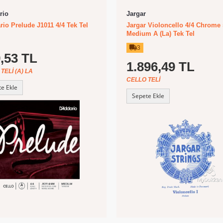
rio
Jargar
rio Prelude J1011 4/4 Tek Tel
Jargar Violoncello 4/4 Chrome 
Medium A (La) Tek Tel
3
,53 TL
1.896,49 TL
TELI (A) LA
CELLO TELI
e Ekle
Sepete Ekle