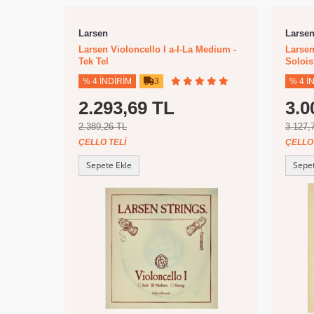
Larsen
Larse
Larsen Violoncello I a-I-La Medium -
Larsen
Tek Tel
Soloist
% 4 İNDIRIM
3
% 4 İ
2.293,69 TL
3.0
2.389,26 TL
3.127,
ÇELLO TELI
ÇELLO 
Sepete Ekle
Sepet