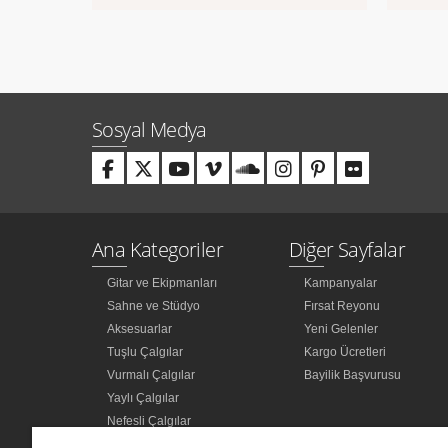
Sosyal Medya
Ana Kategoriler
Diğer Sayfalar
Gitar ve Ekipmanları
Kampanyalar
Sahne ve Stüdyo
Fırsat Reyonu
Aksesuarlar
Yeni Gelenler
Tuşlu Çalgılar
Kargo Ücretleri
Vurmalı Çalgılar
Bayilik Başvurusu
Yaylı Çalgılar
Nefesli Çalgılar
Türk Müziği Enstrümanları