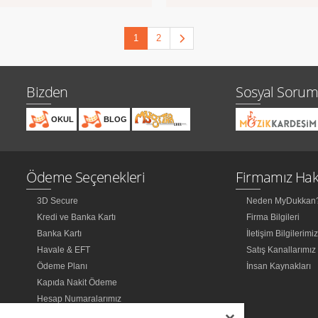
1
2
Bizden
Sosyal Sorum
OKUL
BLOG
Ödeme Seçenekleri
Firmamız Hak
3D Secure
Neden MyDukkan
Kredi ve Banka Kartı
Firma Bilgileri
Banka Kartı
İletişim Bilgilerimi
Havale & EFT
Satış Kanallarımız
Ödeme Planı
İnsan Kaynakları
Kapıda Nakit Ödeme
Hesap Numaralarımız