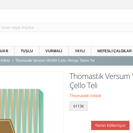
SUAR
TUŞLU
VURMALI
YAYLI
NEFESLI ÇALGILAR
Infeld
Thomastik Versum VE400 Cello Strings Takım Tel
Thomastik Versum V
Çello Teli
Thomastik-Infeld
61136
Temin Edilemiyor