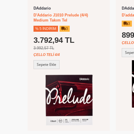
DAddario
DAdda
D'Addario J1010 Prelude (4/4)
D'adda
Medium Takım Tel
3
% 5 İNDIRIM
3
899
3.792,94 TL
ÇELLO 
3.992,57 TL
Sepet
ÇELLO TELI 4/4
Sepete Ekle