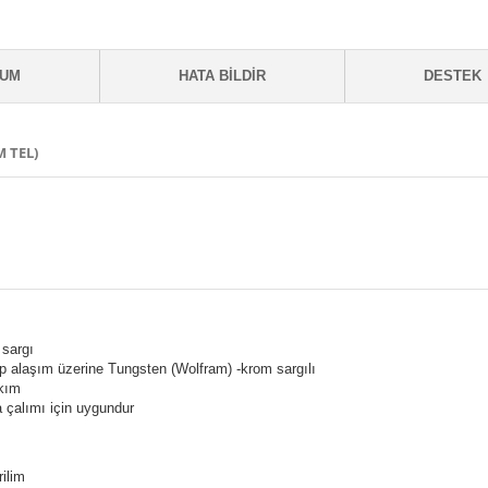
RUM
HATA BILDIR
DESTEK
 TEL)
 sargı
 ip alaşım üzerine Tungsten (Wolfram) -krom sargılı
akım
a çalımı için uygundur
rilim