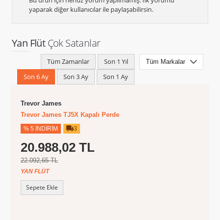
Bu ürün için henüz yorum yapılmamış. İlk yorumu
yaparak diğer kullanıcılar ile paylaşabilirsin.
Yan Flüt
Çok Satanlar
Tüm Zamanlar
Son 1 Yıl
Son 6 Ay
Son 3 Ay
Son 1 Ay
Trevor James
Trevor James TJ5X Kapalı Perde
% 5 İNDIRIM
3
20.988,02 TL
22.092,65 TL
YAN FLÜT
Sepete Ekle