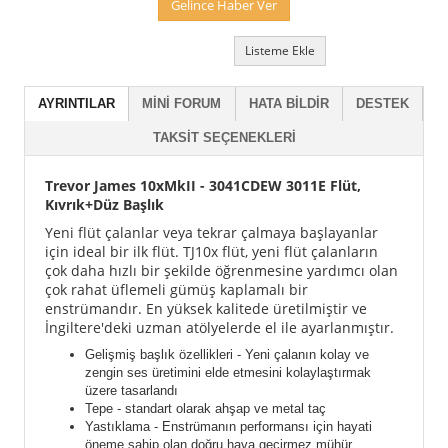
Gelince Haber Ver
Listeme Ekle
AYRINTILAR
MINI FORUM
HATA BILDIR
DESTEK
TAKSIT SEÇENEKLERI
Trevor James 10xMkII - 3041CDEW 3011E Flüt,
Kıvrık+Düz Başlık
Yeni flüt çalanlar veya tekrar çalmaya başlayanlar
için ideal bir ilk flüt. TJ10x flüt, yeni flüt çalanların
çok daha hızlı bir şekilde öğrenmesine yardımcı olan
çok rahat üflemeli gümüş kaplamalı bir
enstrümandır. En yüksek kalitede üretilmiştir ve
İngiltere'deki uzman atölyelerde el ile ayarlanmıştır.
Gelişmiş başlık özellikleri - Yeni çalanın kolay ve
zengin ses üretimini elde etmesini kolaylaştırmak
üzere tasarlandı
Tepe - standart olarak ahşap ve metal taç
Yastıklama - Enstrümanın performansı için hayati
öneme sahip olan doğru hava geçirmez mühür