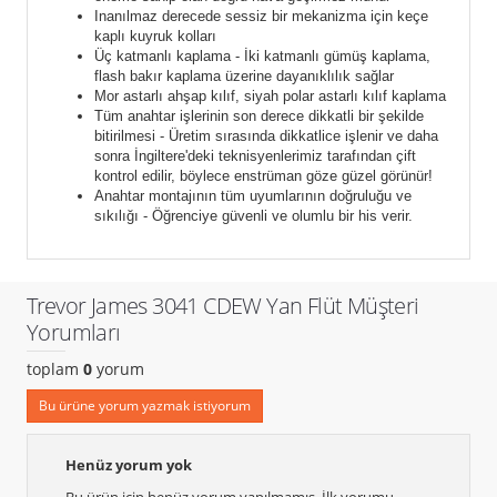
Inanılmaz derecede sessiz bir mekanizma için keçe
kaplı kuyruk kolları
Üç katmanlı kaplama - İki katmanlı gümüş kaplama,
flash bakır kaplama üzerine dayanıklılık sağlar
Mor astarlı ahşap kılıf, siyah polar astarlı kılıf kaplama
Tüm anahtar işlerinin son derece dikkatli bir şekilde
bitirilmesi - Üretim sırasında dikkatlice işlenir ve daha
sonra İngiltere'deki teknisyenlerimiz tarafından çift
kontrol edilir, böylece enstrüman göze güzel görünür!
Anahtar montajının tüm uyumlarının doğruluğu ve
sıkılığı - Öğrenciye güvenli ve olumlu bir his verir.
Trevor James 3041 CDEW Yan Flüt Müşteri
Yorumları
toplam
0
yorum
Bu ürüne yorum yazmak istiyorum
Henüz yorum yok