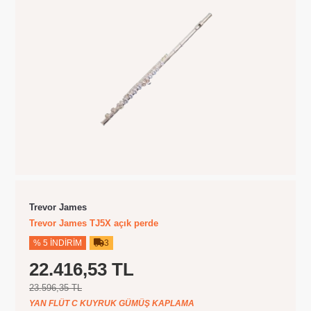
Trevor James
Trevor James TJ5X açık perde
% 5 İNDIRIM
3
22.416,53 TL
23.596,35 TL
YAN FLÜT C KUYRUK GÜMÜŞ KAPLAMA