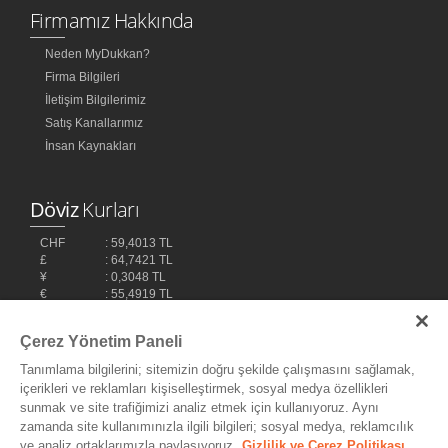
Firmamız Hakkında
Neden MyDukkan?
Firma Bilgileri
İletişim Bilgilerimiz
Satış Kanallarımız
İnsan Kaynakları
Döviz
Kurları
CHF
: 59,4013 TL
£
: 64,7421 TL
¥
: 0,3048 TL
€
: 55,4919 TL
$
: 48,1032 TL
Çerez Yönetim Paneli
Tanımlama bilgilerini; sitemizin doğru şekilde çalışmasını sağlamak,
içerikleri ve reklamları kişiselleştirmek, sosyal medya özellikleri
sunmak ve site trafiğimizi analiz etmek için kullanıyoruz. Aynı
zamanda site kullanımınızla ilgili bilgileri; sosyal medya, reklamcılık
ve analiz ortaklarımızla paylaşıyoruz.
Gizlilik ve Çerez Politikası