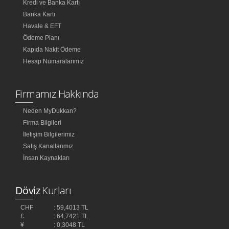
Kredi ve Banka Kartı
Banka Kartı
Havale & EFT
Ödeme Planı
Kapıda Nakit Ödeme
Hesap Numaralarımız
Firmamız Hakkında
Neden MyDukkan?
Firma Bilgileri
İletişim Bilgilerimiz
Satış Kanallarımız
İnsan Kaynakları
Döviz
Kurları
CHF
: 59,4013 TL
£
: 64,7421 TL
¥
: 0,3048 TL