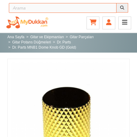
Ana Sayfa
Gitar ve Ekipmanları
Ana Sayfa
Gitar ve Ekipmanları
Gitar Parçaları
Gitar Potans Düğmeleri
Dr. Parts
Sahne ve Stüdyo
Dr. Parts MNB1 Dome Knob GD (Gold)
Aksesuarlar
Tuşlu Çalgılar
Vurmalı Çalgılar
Yaylı Çalgılar
Nefesli Çalgılar
Türk Müziği Enstrümanları
Kitap
Yeni Gelenler