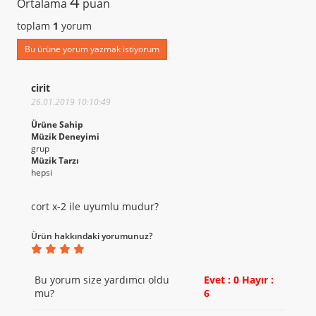
4
Ortalama
puan
toplam
1
yorum
Bu ürüne yorum yazmak istiyorum
cirit
26.01.2019 10:10:49
Ürüne Sahip
Müzik Deneyimi
grup
Müzik Tarzı
hepsi
cort x-2 ile uyumlu mudur?
Ürün hakkındaki yorumunuz?
Bu yorum size yardımcı oldu
Evet : 0
Hayır :
mu?
6