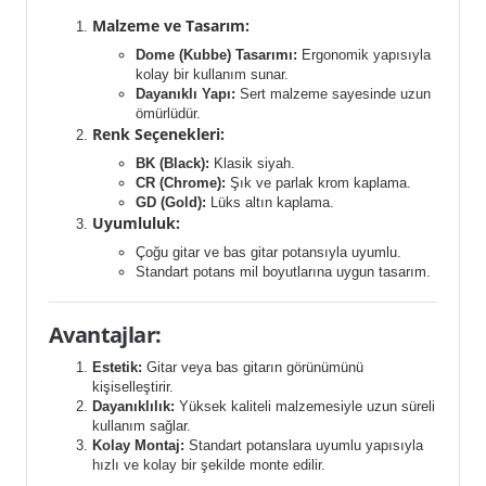
Malzeme ve Tasarım:
Dome (Kubbe) Tasarımı:
Ergonomik yapısıyla
kolay bir kullanım sunar.
Dayanıklı Yapı:
Sert malzeme sayesinde uzun
ömürlüdür.
Renk Seçenekleri:
BK (Black):
Klasik siyah.
CR (Chrome):
Şık ve parlak krom kaplama.
GD (Gold):
Lüks altın kaplama.
Uyumluluk:
Çoğu gitar ve bas gitar potansıyla uyumlu.
Standart potans mil boyutlarına uygun tasarım.
Avantajlar:
Estetik:
Gitar veya bas gitarın görünümünü
kişiselleştirir.
Dayanıklılık:
Yüksek kaliteli malzemesiyle uzun süreli
kullanım sağlar.
Kolay Montaj:
Standart potanslara uyumlu yapısıyla
hızlı ve kolay bir şekilde monte edilir.