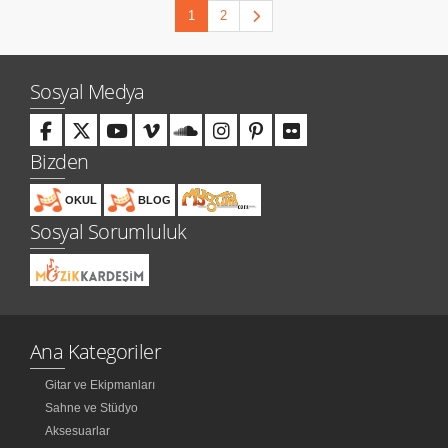
1
2
Sosyal Medya
Bizden
OKUL
BLOG
Sosyal Sorumluluk
Ana Kategoriler
Gitar ve Ekipmanları
Sahne ve Stüdyo
Aksesuarlar