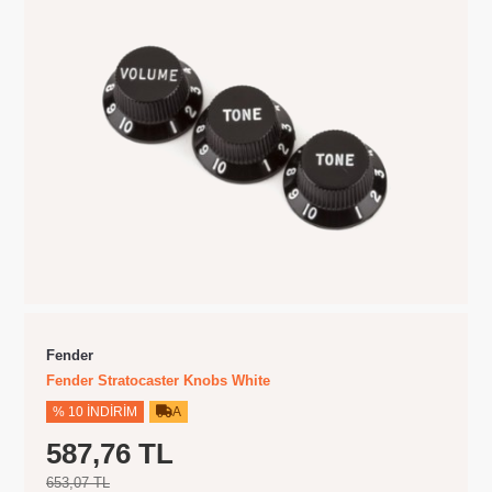
Fender
Fender Stratocaster Knobs White
% 10 İNDIRIM
A
587,76 TL
653,07 TL