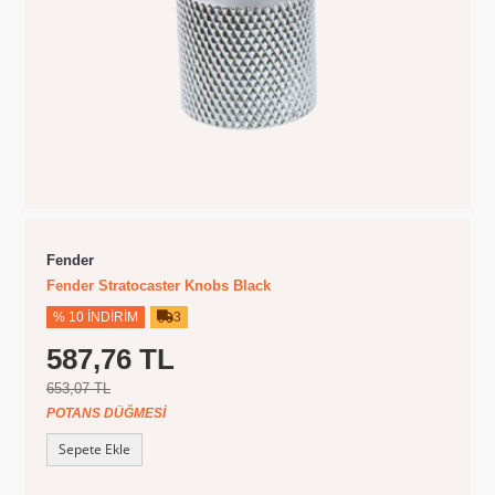
Fender
Fender Stratocaster Knobs Black
% 10 İNDIRIM
3
587,76 TL
653,07 TL
POTANS DÜĞMESI
Sepete Ekle