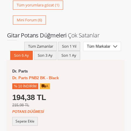
Tüm yorumlara gözat (1)
Mini Forum (6)
Gitar Potans Düğmeleri
Çok Satanlar
Tüm Zamanlar
Son 1 Yıl
Son 6 Ay
Son 3 Ay
Son 1 Ay
Dr. Parts
Dr. Parts PNB2 BK - Black
% 10 İNDIRIM
A
194,38 TL
215,98 TL
POTANS DÜĞMESI
Sepete Ekle