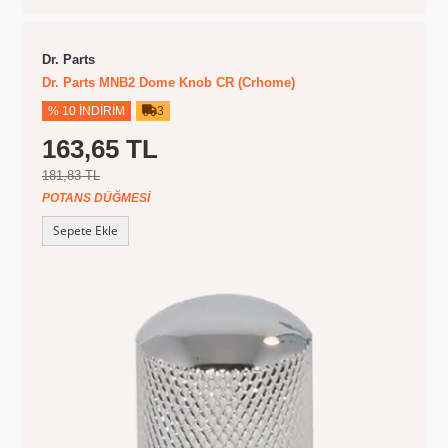
Dr. Parts
Dr. Parts MNB2 Dome Knob CR (Crhome)
% 10 İNDIRIM
3
163,65 TL
181,83 TL
POTANS DÜĞMESI
Sepete Ekle