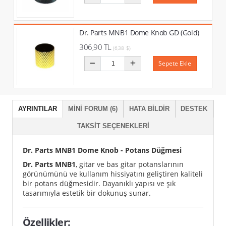
Dr. Parts MNB1 Dome Knob GD (Gold)
306,90 TL
(6,38 $)
Sepete Ekle
AYRINTILAR
MINI FORUM (6)
HATA BILDIR
DESTEK
TAKSIT SEÇENEKLERI
Dr. Parts MNB1 Dome Knob - Potans Düğmesi
Dr. Parts MNB1
, gitar ve bas gitar potanslarının
görünümünü ve kullanım hissiyatını geliştiren kaliteli
bir potans düğmesidir. Dayanıklı yapısı ve şık
tasarımıyla estetik bir dokunuş sunar.
Özellikler: