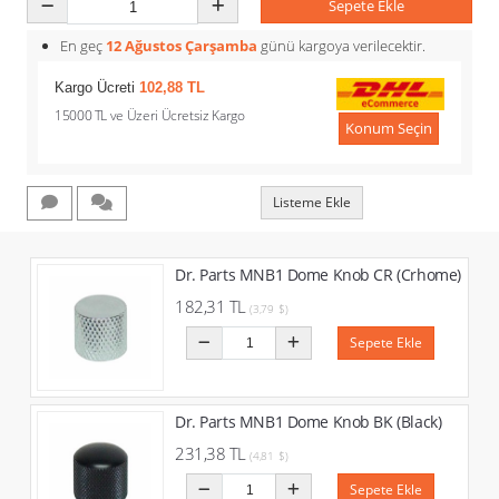
Sepete Ekle
En geç
12 Ağustos Çarşamba
günü kargoya verilecektir.
Kargo Ücreti
102,88 TL
15000 TL ve Üzeri Ücretsiz Kargo
Konum Seçin
Listeme Ekle
Dr. Parts MNB1 Dome Knob CR (Crhome)
182,31 TL
(3,79 $)
Sepete Ekle
Dr. Parts MNB1 Dome Knob BK (Black)
231,38 TL
(4,81 $)
Sepete Ekle