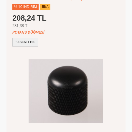
% 10 İNDIRIM
A
208,24 TL
231,38 TL
POTANS DÜĞMESI
Sepete Ekle