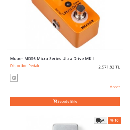
Joyo
Korg
Laney
Lava
Marshall
Mooer
Morley
MXR
Mooer MDS6 Micro Series Ultra Drive MKII
Nux
Orange
Distortion Pedalı
2.571,82
TL
Radial
Engineering
Rocktek
Mooer
Roland
Seymour
Sepete Ekle
Duncan
Sheeran
Loopers
A
% 10
Sonicake
Stagg