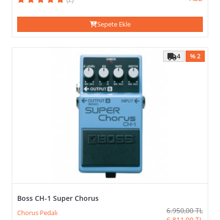
Sepete Ekle
4
% 2
Boss CH-1 Super Chorus
6.950,00
TL
Chorus Pedalı
6.811,00
TL