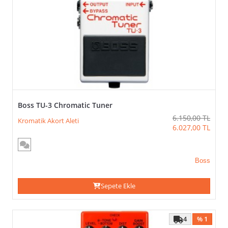
Boss TU-3 Chromatic Tuner
6.150,00
TL
Kromatik Akort Aleti
6.027,00
TL
Boss
Sepete Ekle
4
% 1