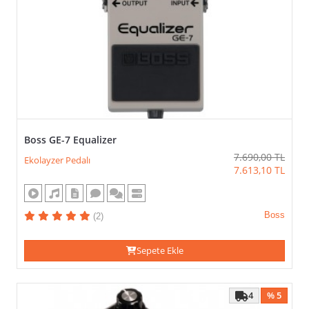
Boss GE-7 Equalizer
7.690,00
TL
Ekolayzer Pedalı
7.613,10
TL
Boss
(2)
Sepete Ekle
4
% 5