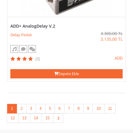
ADD+ AnalogDelay V.2
3.300,00
TL
Delay Pedalı
3.135,00
TL
ADD
(3)
Sepete Ekle
1
2
3
4
5
6
7
8
9
10
11
12
13
14
15