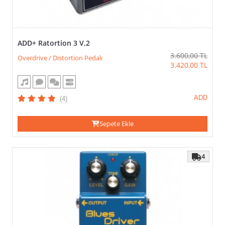
ADD+ Ratortion 3 V.2
3.600,00
TL
Overdrive / Distortion Pedalı
3.420,00
TL
ADD
(4)
Sepete Ekle
4