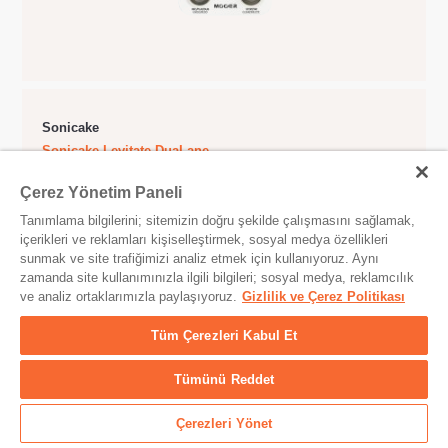
Sonicake
Sonicake Levitate DuaLane
% 5 İNDIRIM
4
Çerez Yönetim Paneli
3.211,00 TL
Tanımlama bilgilerini; sitemizin doğru şekilde çalışmasını sağlamak,
içerikleri ve reklamları kişiselleştirmek, sosyal medya özellikleri
3.380,00 TL
sunmak ve site trafiğimizi analiz etmek için kullanıyoruz. Aynı
DELAY-REVERB PEDALI
zamanda site kullanımınızla ilgili bilgileri; sosyal medya, reklamcılık
ve analiz ortaklarımızla paylaşıyoruz.
Gizlilik ve Çerez Politikası
Sepete Ekle
Tüm Çerezleri Kabul Et
Tümünü Reddet
Çerezleri Yönet