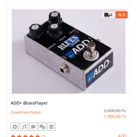
4
% 5
ADD+ BluesPlayer
2.000,00
TL
Overdrive Pedalı
1.900,00
TL
ADD
(2)