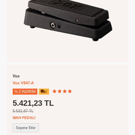
Vox
Vox V847-A
% 2 İNDIRIM
2
5.421,23 TL
5.531,87 TL
WAH PEDALI
Sepete Ekle