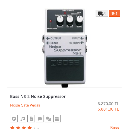
4
% 1
Boss NS-2 Noise Suppressor
6.870,00
TL
Noise Gate Pedalı
6.801,30
TL
Boss
(5)