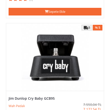
Sepete Ekle
5
% 5
Jim Dunlop Cry Baby GCB95
7.550,04
TL
Wah Pedalı
7.172,54
TL