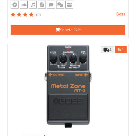
Volume
Wah
Boss
(9)
Sepete Ekle
MODULATION
(VEYA)
4
% 1
TÜMÜNÜ SEÇ / KALDIR
UYGULA
Chorus
Flanger
Phase
Shifter
Phaser
Rotary
Tremolo
Vibe
Vibrato