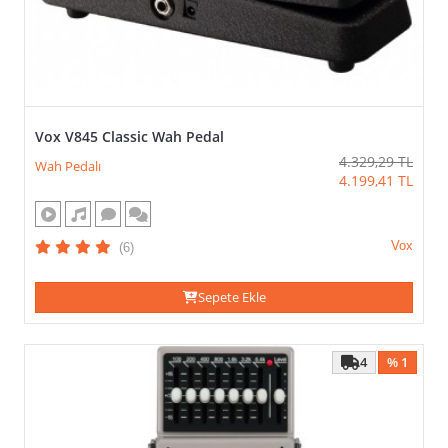
DIĞER
ÖZELLIKLER
(VEYA)
FIYAT
Vox V845 Classic Wah Pedal
4.329,29
TL
Wah Pedalı
4.199,41
TL
Vox
(6)
>
Sepete Ekle
4
% 1