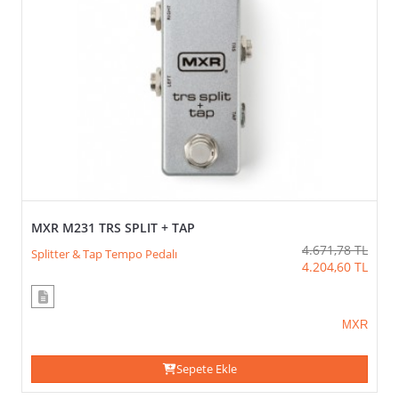
Strymon
tc
electronic
Tech
21
T-
Rex
Valeton
Vox
Xotic
Zoom
MXR M231 TRS SPLIT + TAP
4.671,78
TL
Splitter & Tap Tempo Pedalı
Ürün
4.204,60
TL
Filtreleme
MXR
FIRSAT
&
KAMPANYALAR
(VEYA)
Sepete Ekle