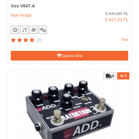
Vox V847-A
5.531,87
TL
Wah Pedalı
5.421,23
TL
Vox
(7)
Sepete Ekle
4
% 5