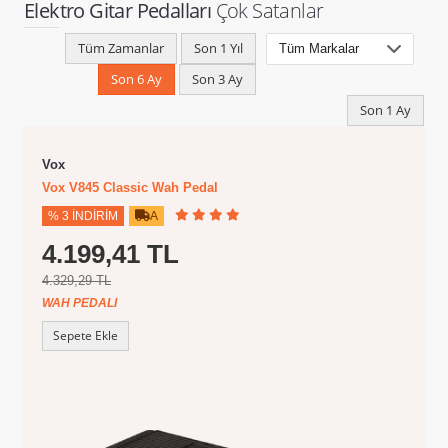
Elektro Gitar Pedalları
Çok Satanlar
Tüm Zamanlar
Son 1 Yıl
Son 6 Ay
Son 3 Ay
Son 1 Ay
Vox
Vox V845 Classic Wah Pedal
% 3 İNDIRIM
A
4.199,41 TL
4.329,29 TL
WAH PEDALI
Sepete Ekle