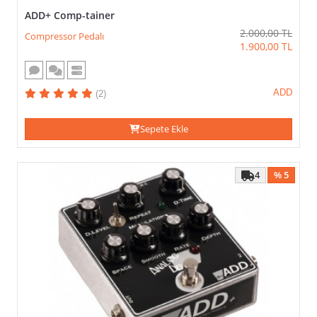
ADD+ Comp-tainer
2.000,00
TL
Compressor Pedalı
1.900,00
TL
ADD
(2)
Sepete Ekle
4
% 5