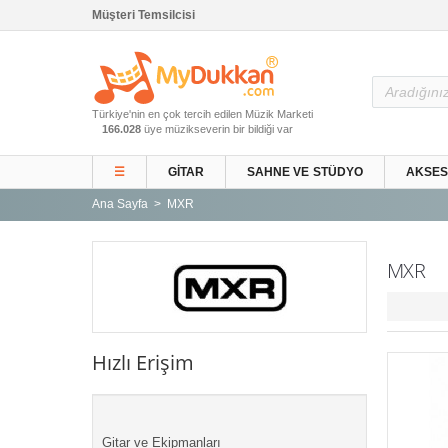
Müşteri Temsilcisi
Ana Sayfa
Türkiye'nin en çok tercih edilen Müzik Marketi
Gitar ve Ekipmanları
166.028
üye müzikseverin bir bildiği var
Sahne ve Stüdyo
☰
GITAR
SAHNE VE STÜDYO
AKSE
Aksesuarlar
Ana Sayfa
MXR
Tuşlu Çalgılar
Vurmalı Çalgılar
MXR
Yaylı Çalgılar
Nefesli Çalgılar
Türk Müziği Enstrümanları
Hızlı Erişim
Kitap
Yeni Gelenler
Kampanyalar
Gitar ve Ekipmanları