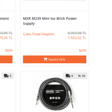
ument
MXR M239 Mini Iso Brick Power
Supply
55,85
TL
8.003,08
TL
Çoklu Pedal Adaptörü
70,26
TL
7.602,92
TL
MXR
MXR
Sepete Ekle
5
5
% 10