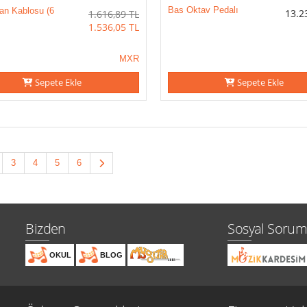
Bas Oktav Pedalı
an Kablosu (6
13.2
1.616,89
TL
1.536,05
TL
MXR
Sepete Ekle
Sepete Ekle
3
4
5
6
Bizden
Sosyal Sorum
OKUL
BLOG