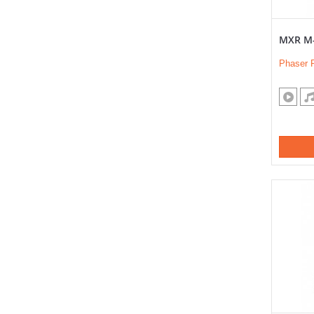
MXR M-
Phaser 