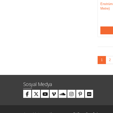
Enstrüm
Metre)
1
2
Sosyal Medya