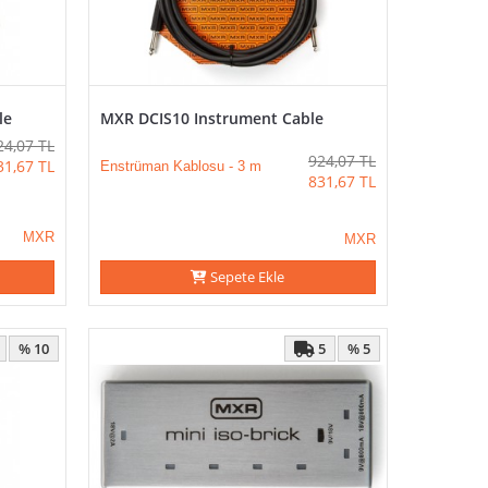
le
MXR DCIS10 Instrument Cable
24,07
TL
924,07
TL
31,67
TL
Enstrüman Kablosu - 3 m
831,67
TL
MXR
MXR
Sepete Ekle
5
% 10
% 5