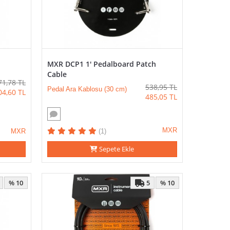
MXR DCP1 1' Pedalboard Patch
Cable
71,78
TL
538,95
TL
Pedal Ara Kablosu (30 cm)
04,60
TL
485,05
TL
MXR
MXR
(1)
Sepete Ekle
5
% 10
% 10