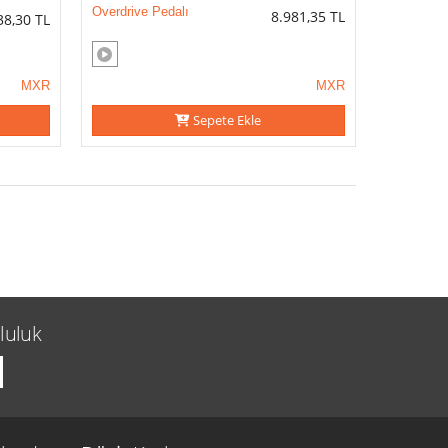
Overdrive Pedalı
8.981,35
TL
38,30
TL
MXR
MXR
Sepete Ekle
luluk