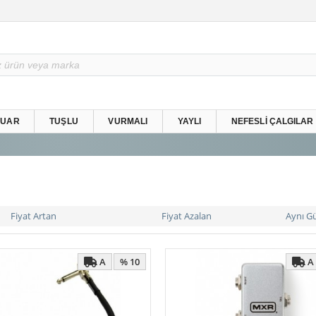
SUAR
TUŞLU
VURMALI
YAYLI
NEFESLI ÇALGILAR
Fiyat Artan
Fiyat Azalan
Aynı G
A
A
% 10