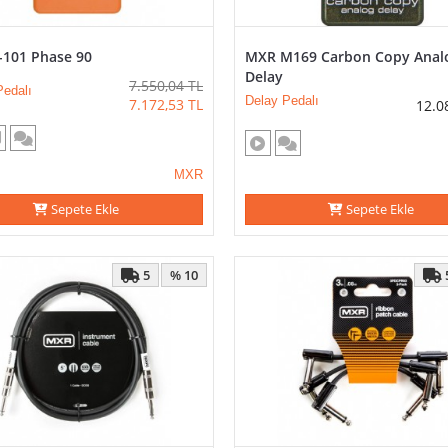
101 Phase 90
MXR M169 Carbon Copy Anal
Delay
7.550,04
TL
Pedalı
Delay Pedalı
7.172,53
TL
12.0
MXR
Sepete Ekle
Sepete Ekle
5
% 10