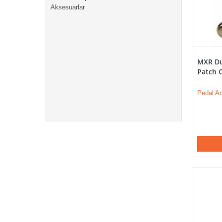
Aksesuarlar
MXR Du
Patch C
Pedal Ar