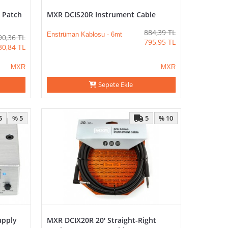
 Patch
MXR DCIS20R Instrument Cable
884,39
TL
Enstrüman Kablosu - 6mt
90,36
TL
795,95
TL
30,84
TL
MXR
MXR
Sepete Ekle
5
5
% 5
% 10
upply
MXR DCIX20R 20' Straight-Right