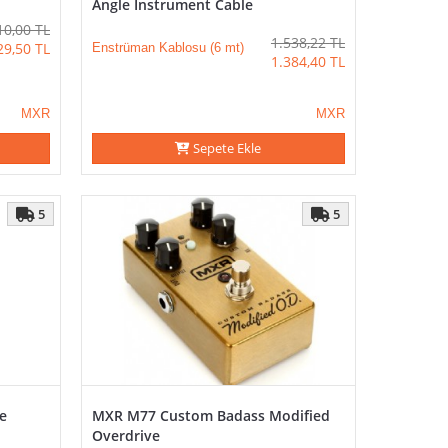
Angle Instrument Cable
10,00
TL
1.538,22
TL
29,50
TL
Enstrüman Kablosu (6 mt)
1.384,40
TL
MXR
MXR
Sepete Ekle
5
5
e
MXR M77 Custom Badass Modified
Overdrive