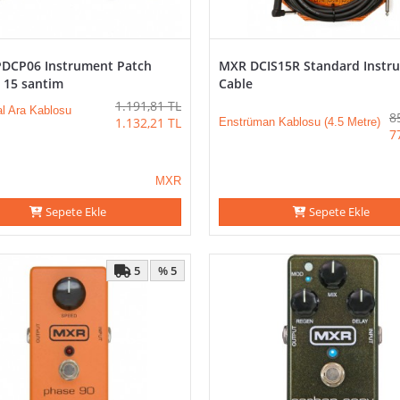
DCP06 Instrument Patch
MXR DCIS15R Standard Instr
 15 santim
Cable
1.191,81
TL
al Ara Kablosu
8
1.132,21
TL
Enstrüman Kablosu (4.5 Metre)
7
MXR
Sepete Ekle
Sepete Ekle
5
% 5