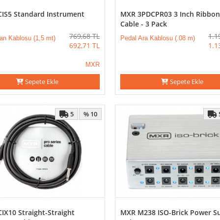
IS5 Standard Instrument
MXR 3PDCPR03 3 Inch Ribbon
Cable - 3 Pack
769,68
TL
1.1
an Kablosu (1,5 mt)
Pedal Ara Kablosu (.08 m)
692,71
TL
1.1
MXR
Sepete Ekle
Sepete Ekle
5
% 10
IX10 Straight-Straight
MXR M238 ISO-Brick Power S