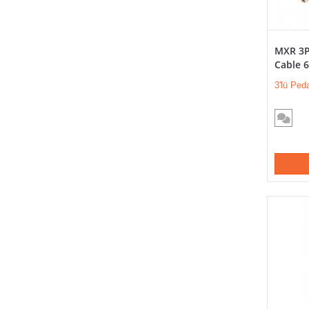
MXR 3P
Cable 6
3'lü Ped