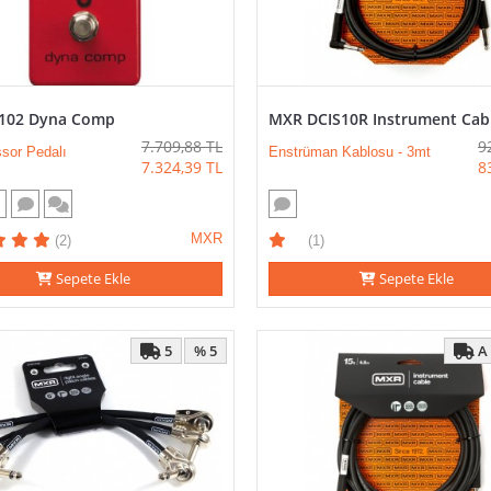
102 Dyna Comp
MXR DCIS10R Instrument Cab
7.709,88
TL
9
sor Pedalı
Enstrüman Kablosu - 3mt
7.324,39
TL
8
MXR
(2)
(1)
Sepete Ekle
Sepete Ekle
5
A
% 5