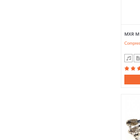
MXR M
Compres