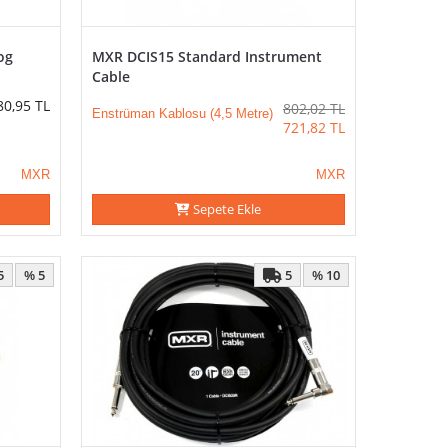
og
MXR DCIS15 Standard Instrument
Cable
80,95
TL
802,02
TL
Enstrüman Kablosu (4,5 Metre)
721,82
TL
MXR
MXR
Sepete Ekle
5
5
% 5
% 10