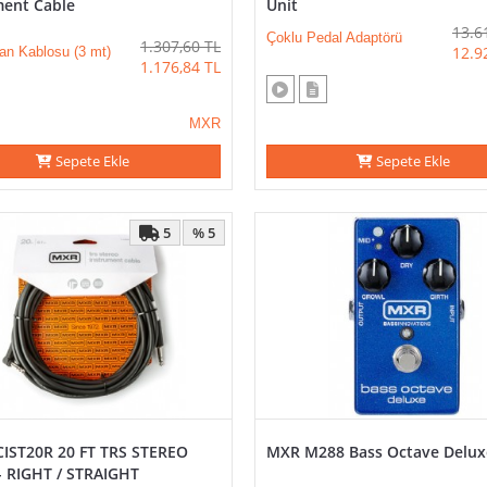
ment Cable
Unit
13.6
Çoklu Pedal Adaptörü
1.307,60
TL
12.9
an Kablosu (3 mt)
1.176,84
TL
MXR
Sepete Ekle
Sepete Ekle
5
% 5
IST20R 20 FT TRS STEREO
MXR M288 Bass Octave Delux
- RIGHT / STRAIGHT