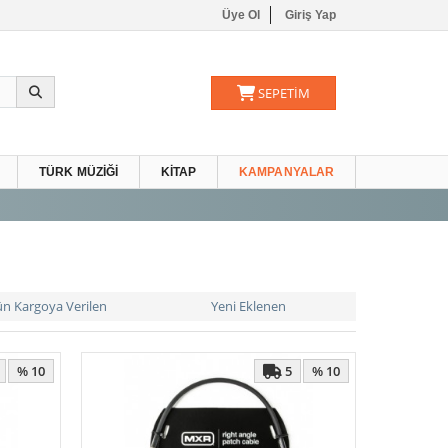
Üye Ol
Giriş Yap
SEPETİM
TÜRK MÜZIĞI
KITAP
KAMPANYALAR
ün Kargoya Verilen
Yeni Eklenen
5
% 10
% 10