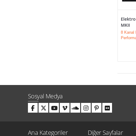
Elektr
MKII
8 Kanal
Perform
Sosyal Medya
Ana Kategoriler
Diğer Sayfalar