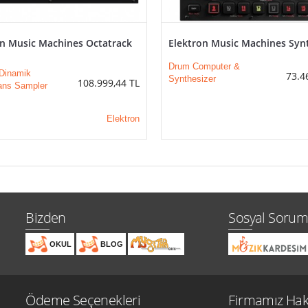
on Music Machines Octatrack
Elektron Music Machines Syn
Drum Computer &
 Dinamik
73.4
Synthesizer
108.999,44
TL
ans Sampler
Elektron
Bizden
Sosyal Sorum
OKUL
BLOG
Ödeme Seçenekleri
Firmamız Hak