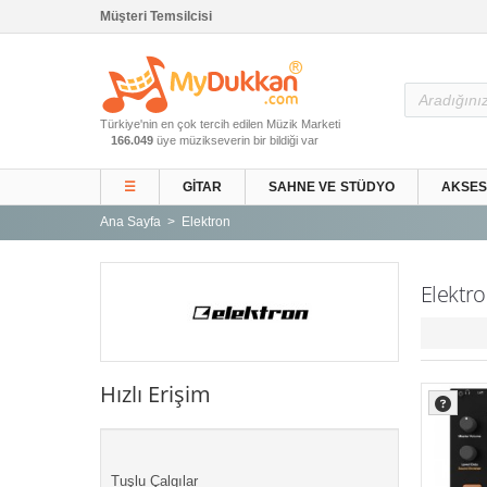
Müşteri Temsilcisi
Ana Sayfa
Türkiye'nin en çok tercih edilen Müzik Marketi
Gitar ve Ekipmanları
166.049
üye müzikseverin bir bildiği var
Sahne ve Stüdyo
☰
GITAR
SAHNE VE STÜDYO
AKSE
Aksesuarlar
Ana Sayfa
Elektron
Tuşlu Çalgılar
Vurmalı Çalgılar
Elektr
Yaylı Çalgılar
Nefesli Çalgılar
Türk Müziği Enstrümanları
Hızlı Erişim
Kitap
Yeni Gelenler
Kampanyalar
Tuşlu Çalgılar