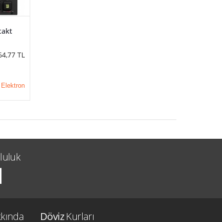
takt
64,77
TL
Elektron
luluk
kında
Döviz
Kurları