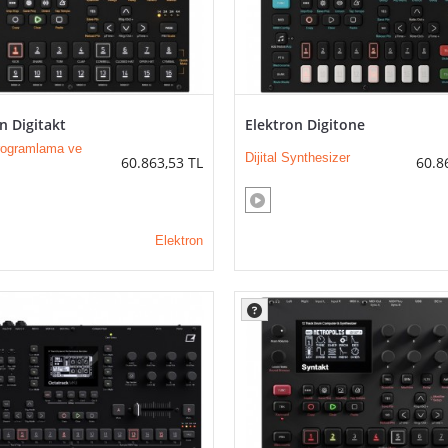
n Digitakt
Elektron Digitone
rogramlama ve
Dijital Synthesizer
60.863,53
TL
60.8
Elektron