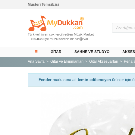
Müşteri Temsilcisi
Ana Sayfa
Türkiye'nin en çok tercih edilen Müzik Marketi
Gitar ve Ekipmanları
166.038
üye müzikseverin bir bildiği var
Sahne ve Stüdyo
☰
GITAR
SAHNE VE STÜDYO
AKSE
Aksesuarlar
Ana Sayfa
Gitar ve Ekipmanları
Gitar Aksesuarları
Penala
Tuşlu Çalgılar
Vurmalı Çalgılar
Fender
markasına ait
temin edilemeyen
ürünler için ö
Yaylı Çalgılar
Nefesli Çalgılar
Türk Müziği Enstrümanları
Kitap
Yeni Gelenler
Kampanyalar