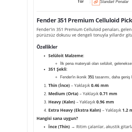
Tür
:
Standart Penalar
Fender 351 Premium Celluloid Pick
Fender'in 351 Premium Celluloid penaları, gelene
pürüzsüz dokusu ve dengeli tonuyla yıllardır gita
Özellikler
Selüloit Malzeme
:
İlk pena materyali olan selüloit, geleneksel
351 Şekli
:
Fender'in ikonik
351
tasarımı, daha geniş b
Thin (İnce)
– Yaklaşık
0.46 mm
Medium (Orta)
– Yaklaşık
0.71 mm
Heavy (Kalın)
– Yaklaşık
0.96 mm
Extra Heavy (Ekstra Kalın)
– Yaklaşık
1.2
Hangisi sana uygun?
İnce (Thin)
→ Ritim çalanlar, akustik gitar