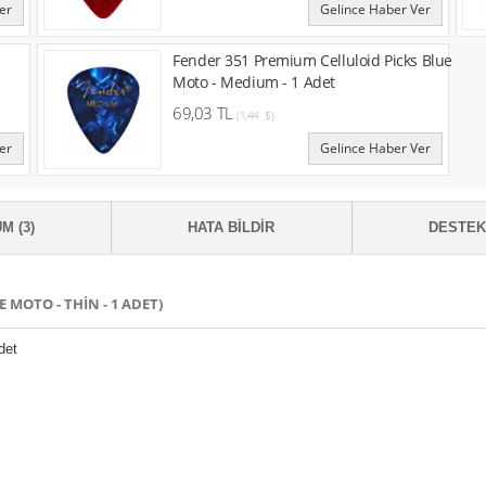
er
Gelince Haber Ver
Fender 351 Premium Celluloid Picks Blue
Moto - Medium - 1 Adet
69,03 TL
(1,44 $)
er
Gelince Haber Ver
M (3)
HATA BILDIR
DESTE
 MOTO - THIN - 1 ADET)
det