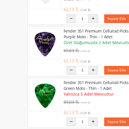
62,13 TL
(1,29 $)
Sepete Ekle
Fender 351 Premium Celluloid Picks
Purple Moto - Thin - 1 Adet
Özel Stoğumuzda 2 Adet Mevcutt
69,03 TL
(1,44 $)
62,13 TL
(1,29 $)
Sepete Ekle
Fender 351 Premium Celluloid Picks
Green Moto - Thin - 1 Adet
Yalnızca 5 Adet Mevcuttur
69,03 TL
(1,44 $)
62,13 TL
(1,29 $)
Sepete Ekle