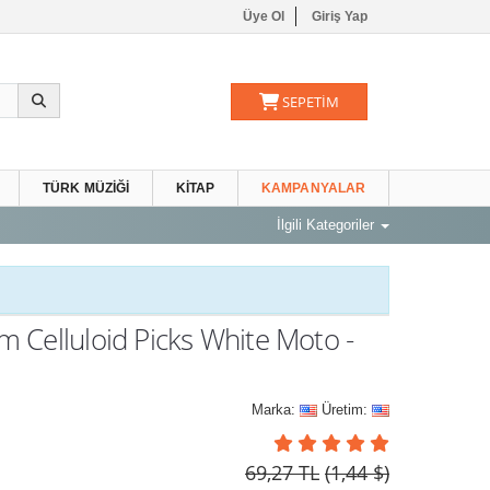
Üye Ol
Giriş Yap
SEPETİM
TÜRK MÜZIĞI
KITAP
KAMPANYALAR
İlgili Kategoriler
 Celluloid Picks White Moto -
Marka:
Üretim:
69,27 TL
(1,44 $)