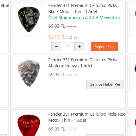
 Blue
Fender 351 Premium Celluloid Picks
Black Moto - Thin - 1 Adet
Özel Stoğumuzda 4 Adet Mevcuttur
69,03 TL
(1,44 $)
62,13 TL
(1,29 $)
Sepete Ekle
Fender 351 Premium Celluloid Picks
Abalone Heavy - 1 Adet
69,03 TL
(1,44 $)
Gelince Haber Ver
Fender 351 Premium Celluloid Picks Red
Moto - Thin - 1 Adet
69,03 TL
(1,44 $)