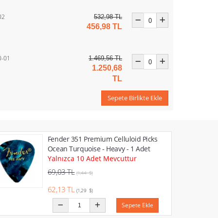
02
532,98 TL
456,98 TL
0-01
1.469,56 TL
1.250,68
TL
Sepete Birlikte Ekle
Fender 351 Premium Celluloid Picks
Ocean Turquoise - Heavy - 1 Adet
Yalnızca 10 Adet Mevcuttur
69,03 TL
(1,44 $)
62,13 TL
(1,29 $)
Sepete Ekle