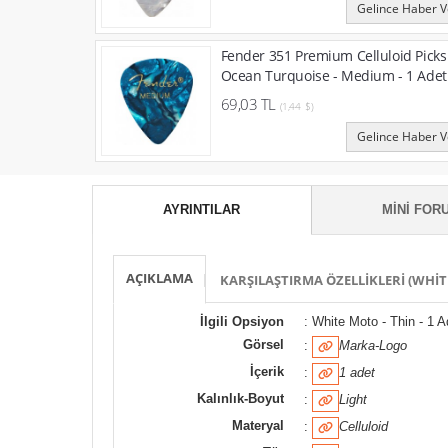
Gelince Haber V
Fender 351 Premium Celluloid Picks
Ocean Turquoise - Medium - 1 Adet
69,03 TL
(1,44 $)
Gelince Haber V
AYRINTILAR
MINI FORU
AÇIKLAMA
KARŞILAŞTIRMA ÖZELLIKLERI (WHITE
İlgili Opsiyon
: White Moto - Thin - 1 A
Görsel
:
Marka-Logo
İçerik
:
1 adet
Kalınlık-Boyut
:
Light
Materyal
:
Celluloid