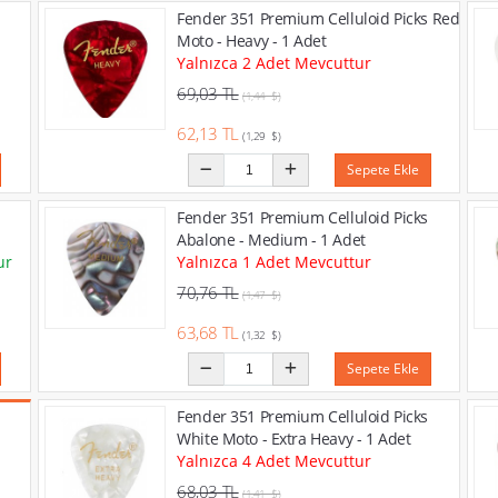
Fender 351 Premium Celluloid Picks Red
Moto - Heavy - 1 Adet
Yalnızca 2 Adet Mevcuttur
69,03 TL
(1,44 $)
62,13 TL
(1,29 $)
Sepete Ekle
Fender 351 Premium Celluloid Picks
Abalone - Medium - 1 Adet
ur
Yalnızca 1 Adet Mevcuttur
70,76 TL
(1,47 $)
63,68 TL
(1,32 $)
Sepete Ekle
Fender 351 Premium Celluloid Picks
White Moto - Extra Heavy - 1 Adet
Yalnızca 4 Adet Mevcuttur
68,03 TL
(1,41 $)