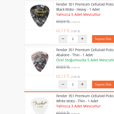
Fender 351 Premium Celluloid Picks
Black Moto - Heavy - 1 Adet
Yalnızca 5 Adet Mevcuttur
69,03 TL
(1,44 $)
62,13 TL
(1,29 $)
Sepete Ekle
Fender 351 Premium Celluloid Picks
Abalone - Thin - 1 Adet
Özel Stoğumuzda 5 Adet Mevcutt
69,03 TL
(1,44 $)
62,13 TL
(1,29 $)
Sepete Ekle
Fender 351 Premium Celluloid Picks
White Moto - Thin - 1 Adet
Yalnızca 3 Adet Mevcuttur
69,03 TL
(1,44 $)