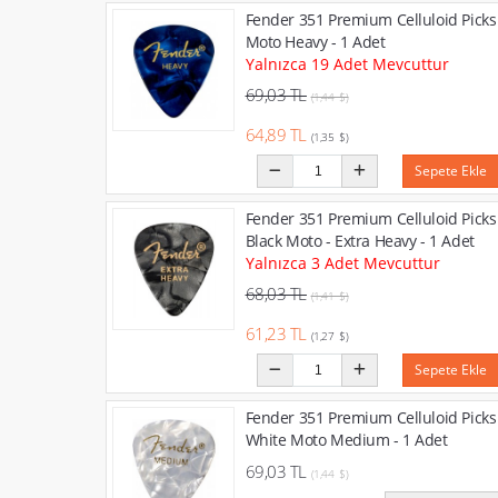
Fender 351 Premium Celluloid Picks
Moto Heavy - 1 Adet
Yalnızca 19 Adet Mevcuttur
69,03 TL
(1,44 $)
64,89 TL
(1,35 $)
Sepete Ekle
Fender 351 Premium Celluloid Picks
Black Moto - Extra Heavy - 1 Adet
Yalnızca 3 Adet Mevcuttur
68,03 TL
(1,41 $)
61,23 TL
(1,27 $)
Sepete Ekle
Fender 351 Premium Celluloid Picks
White Moto Medium - 1 Adet
69,03 TL
(1,44 $)