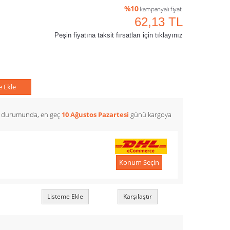
%10
kampanyalı fiyatı
62,13 TL
Peşin fiyatına taksit fırsatları için tıklayınız
e Ekle
z durumunda, en geç
10 Ağustos Pazartesi
günü kargoya
Konum Seçin
Listeme Ekle
Karşılaştır