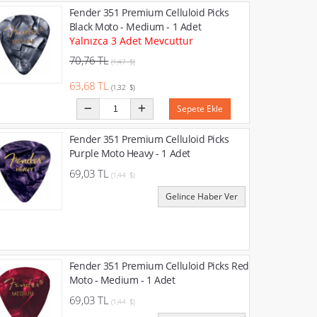
Fender 351 Premium Celluloid Picks
Black Moto - Medium - 1 Adet
Yalnızca 3 Adet Mevcuttur
70,76 TL
(1,47 $)
63,68 TL
(1,32 $)
Sepete Ekle
Fender 351 Premium Celluloid Picks
Purple Moto Heavy - 1 Adet
69,03 TL
(1,44 $)
Gelince Haber Ver
Fender 351 Premium Celluloid Picks Red
Moto - Medium - 1 Adet
69,03 TL
(1,44 $)