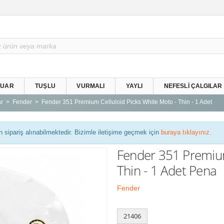
SUAR
TUŞLU
VURMALI
YAYLI
NEFESLI ÇALGILAR
r
Fender
Fender 351 Premium Celluloid Picks White Moto - Thin - 1 Adet
n sipariş alınabilmektedir. Bizimle iletişime geçmek için
buraya tıklayınız.
Fender 351 Premium
Thin - 1 Adet Pena
Fender
21406