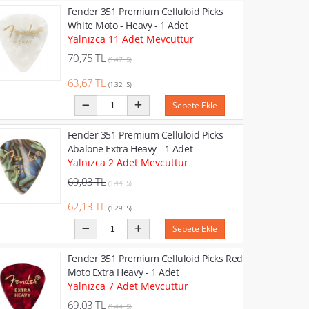
Fender 351 Premium Celluloid Picks
White Moto - Heavy - 1 Adet
Yalnızca 11 Adet Mevcuttur
70,75 TL
(1,47 $)
63,67 TL
(1,32 $)
Sepete Ekle
Fender 351 Premium Celluloid Picks
Abalone Extra Heavy - 1 Adet
Yalnızca 2 Adet Mevcuttur
69,03 TL
(1,44 $)
62,13 TL
(1,29 $)
Sepete Ekle
Fender 351 Premium Celluloid Picks Red
Moto Extra Heavy - 1 Adet
Yalnızca 7 Adet Mevcuttur
69,03 TL
(1,44 $)