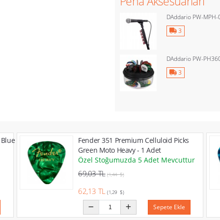
Pena Aksesuarları
DAddario PW-MPH-
3
DAddario PW-PH36
3
 Blue
Fender 351 Premium Celluloid Picks
Green Moto Heavy - 1 Adet
Özel Stoğumuzda 5 Adet Mevcuttur
69,03 TL
(1,44 $)
62,13 TL
(1,29 $)
Sepete Ekle