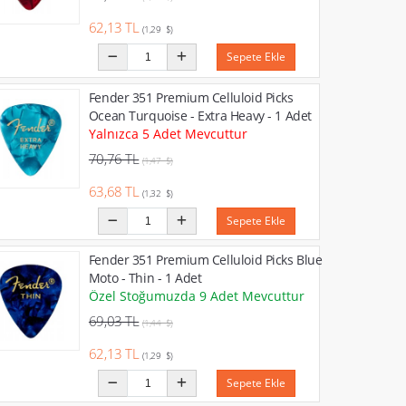
62,13 TL
(1,29 $)
Sepete Ekle
Fender 351 Premium Celluloid Picks
Ocean Turquoise - Extra Heavy - 1 Adet
Yalnızca 5 Adet Mevcuttur
70,76 TL
(1,47 $)
63,68 TL
(1,32 $)
Sepete Ekle
Fender 351 Premium Celluloid Picks Blue
Moto - Thin - 1 Adet
Özel Stoğumuzda 9 Adet Mevcuttur
69,03 TL
(1,44 $)
62,13 TL
(1,29 $)
Sepete Ekle