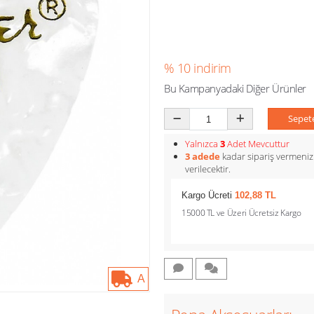
% 10 indirim
Bu Kampanyadaki Diğer Ürünler
Sepet
Yalnızca
3
Adet Mevcuttur
3 adede
kadar sipariş vermeni
verilecektir.
Kargo Ücreti
102,88 TL
15000 TL ve Üzeri Ücretsiz Kargo
A