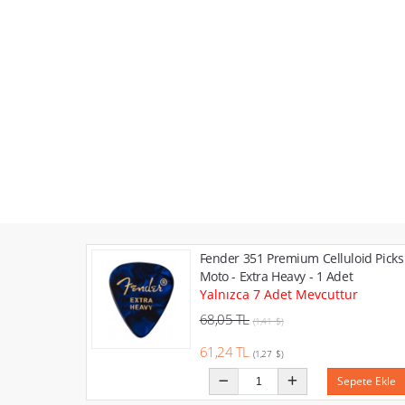
Fender 351 Premium Celluloid Picks
Moto - Extra Heavy - 1 Adet
Yalnızca 7 Adet Mevcuttur
68,05 TL
(1,41 $)
61,24 TL
(1,27 $)
Sepete Ekle