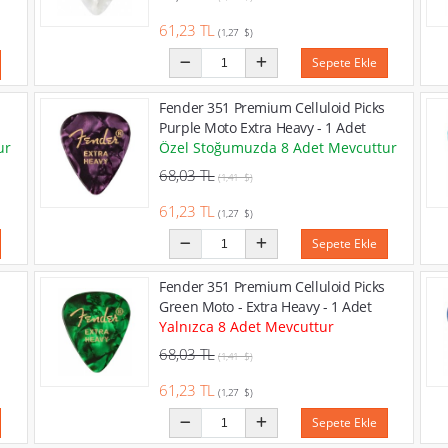
61,23 TL
(1,27 $)
Sepete Ekle
Fender 351 Premium Celluloid Picks
Purple Moto Extra Heavy - 1 Adet
ur
Özel Stoğumuzda 8 Adet Mevcuttur
68,03 TL
(1,41 $)
61,23 TL
(1,27 $)
Sepete Ekle
Fender 351 Premium Celluloid Picks
Green Moto - Extra Heavy - 1 Adet
Yalnızca 8 Adet Mevcuttur
68,03 TL
(1,41 $)
61,23 TL
(1,27 $)
Sepete Ekle