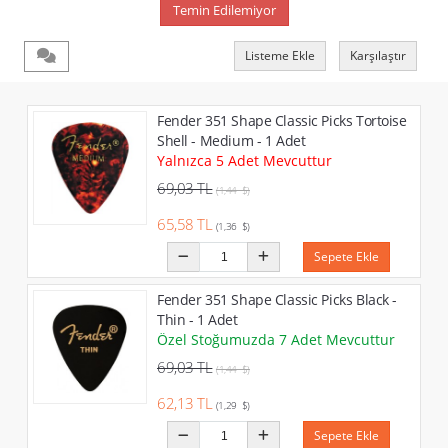
Temin Edilemiyor
Listeme Ekle
Karşılaştır
Fender 351 Shape Classic Picks Tortoise
Shell - Medium - 1 Adet
Yalnızca 5 Adet Mevcuttur
69,03 TL
(1,44 $)
65,58 TL
(1,36 $)
Sepete Ekle
Fender 351 Shape Classic Picks Black -
Thin - 1 Adet
Özel Stoğumuzda 7 Adet Mevcuttur
69,03 TL
(1,44 $)
62,13 TL
(1,29 $)
Sepete Ekle