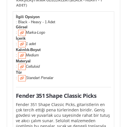
ADET)
İlgili Opsiyon
: Black - Heavy - 1 Adet
Görsel
:
Marka-Logo
İçerik
:
1 adet
Kalınlık-Boyut
:
Medium
Materyal
:
Celluloid
Tür
:
Standart Penalar
Fender 351 Shape Classic Picks
Fender 351 Shape Classic Picks, gitaristlerin en
çok tercih ettiği pena türlerinden biridir. Geniş
gövdesi ve yuvarlak ucu sayesinde rahat bir tutuş
ve akıcı çalım sunar. Selüloit malzemeden
üretilmiş bu penalar, sıcak ve dengeli tonlarıyla