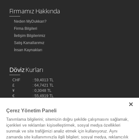
Firmamız Hakkında
Neden MyDukkan?
Firma Bilgileri
İletişim Bilgilerimiz
Satış Kanallarımız
İnsan Kaynakları
Döviz
Kurları
CHF
: 59,4013 TL
£
: 64,7421 TL
¥
: 0,3048 TL
€
: 55,4919 TL
$
: 48,1032 TL
Çerez Yönetim Paneli
Tanımlama bilgilerini; sitemizin doğru şekilde çalışmasını sağlamak,
içerikleri ve reklamları kişiselleştirmek, sosyal medya özellikleri
sunmak ve site trafiğimizi analiz etmek için kullanıyoruz. Aynı
zamanda site kullanımınızla ilgili bilgileri; sosyal medya, reklamcılık