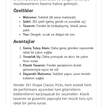
müzikseverlerin favorisi haline gelmiştir.
Özellikler
Malzeme:
Selüloit (ilk pena materyali).
Şekil:
351 şekli (geniş gövde ve yuvarlak uç).
Tasarım:
Fender ile özdeşleşmiş, klasik pena
şekli.
Ton:
Dengeli, sıcak ve dolgun bir ses.
Avantajlar
Geniş Tutuş Alanı:
Daha geniş gövdesi sayesinde
rahat bir çalım sağlar.
Yuvarlak Uç:
Daha yumuşak ve akıcı bir çalım
hissi sunar.
Klasik Tasarım:
Fender penalarının ikonik
görünümüyle eşsiz bir stil.
Dayanıklı Malzeme:
Selüloit yapısı uzun ömürlü
kullanım sağlar.
Fender 351 Shape Classic Picks, hem estetik hem
de performans açısından tüm gitaristlerin
beklentilerini karşılayacak bir seçenektir. Klasik
tasarımı ve güvenilir yapısıyla her müzik türü için
ideal bir pena sunar.