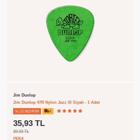
Jim Dunlop
Jim Dunlop 47R Nylon Jazz III Siyah - 1 Adet
% 10 İNDIRIM
A
35,93 TL
39,93 TL
PENA