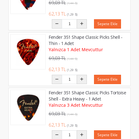
69,03 TL
(1,44 $)
62,13 TL
(1,29 $)
Sepete Ekle
Fender 351 Shape Classic Picks Shell -
Thin - 1 Adet
Yalnızca 1 Adet Mevcuttur
69,03 TL
(1,44 $)
62,13 TL
(1,29 $)
Sepete Ekle
Fender 351 Shape Classic Picks Tortoise
Shell - Extra Heavy - 1 Adet
Yalnızca 3 Adet Mevcuttur
69,03 TL
(1,44 $)
62,13 TL
(1,29 $)
Sepete Ekle