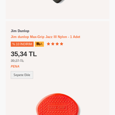
Jim Dunlop
Jim dunlop Max-Grip Jazz III Nylon - 1 Adet
% 10 İNDIRIM
A
35,34 TL
39,27 TL
PENA
Sepete Ekle