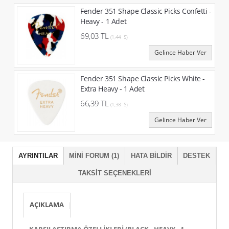
Fender 351 Shape Classic Picks Confetti -
Heavy - 1 Adet
69,03 TL
(1,44 $)
Gelince Haber Ver
Fender 351 Shape Classic Picks White -
Extra Heavy - 1 Adet
66,39 TL
(1,38 $)
Gelince Haber Ver
AYRINTILAR
MINI FORUM (1)
HATA BILDIR
DESTEK
TAKSIT SEÇENEKLERI
AÇIKLAMA
KARŞILAŞTIRMA ÖZELLIKLERI (BLACK - HEAVY - 1