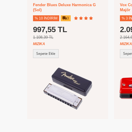
Fender Blues Deluxe Harmonica G
Vox Co
(Sol)
Majör
% 10 İNDIRIM
3
% 3 İ
997,55 TL
2.0
1.108,39 TL
2.164,
MIZIKA
MIZIKA
Sepete Ekle
Sepet