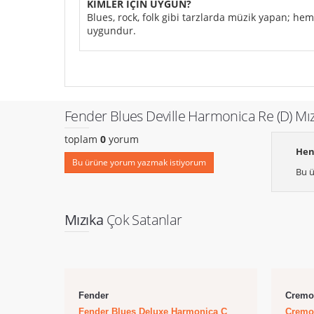
KİMLER İÇİN UYGUN?
Blues, rock, folk gibi tarzlarda müzik yapan; he
uygundur.
Fender Blues Deville Harmonica Re (D) Mı
toplam
0
yorum
Hen
Bu ürüne yorum yazmak istiyorum
Bu ü
Mızıka
Çok Satanlar
Fender
Cremo
Fender Blues Deluxe Harmonica C
Cremo