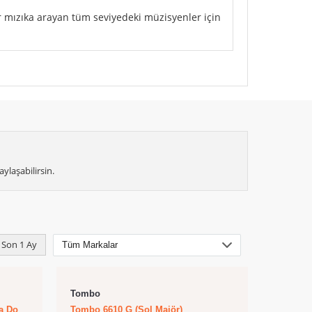
ir mızıka arayan tüm seviyedeki müzisyenler için
ylaşabilirsin.
Son 1 Ay
Tombo
a Do
Tombo 6610 G (Sol Majör)