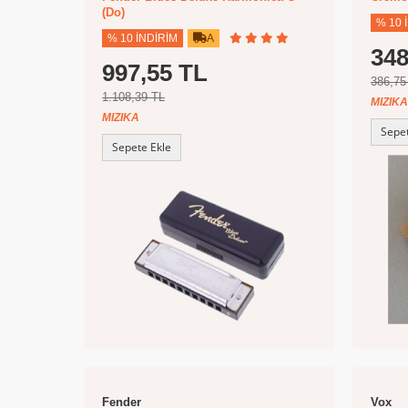
(Do)
% 10 
% 10 İNDIRIM
A
348
997,55 TL
386,75
1.108,39 TL
MIZIKA
MIZIKA
Sepet
Sepete Ekle
Fender
Vox