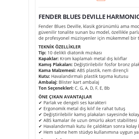
FENDER BLUES DEVILLE HARMONI
Fender Blues Deville, klasik görünümlü ama mod
güvenilir tonalite sunan bu model, özellikle par
de profesyonel müzisyenler için mükemmel bir te
TEKNİK ÖZELLİKLER
Tip:
10 delikli diatonik mızıkası
Kapaklar:
Krom kaplamalı metal dış kılıflar
Kamış Plakaları:
Değiştirilebilir fosfor bronz pla
Kama Malzemesi:
ABS plastik, nem dirençli
Kutu:
Havalandırmalı plastik taşıma kutusu
Ambalaj:
Blister kart ambalaj
Ton Seçenekleri:
C, G, A, D, F, E, Bb
ÖNE ÇIKAN AVANTAJLAR
✔ Parlak ve dengeli ses karakteri
✔ Ergonomik metal dış kılıf ile rahat tutuş
✔ Değiştirilebilir kamış plakaları sayesinde kola
✔ ABS kamalar ile uzun ömürlü akort stabilitesi
✔ Havalandırmalı kutu ile çaldıktan sonra kola
✔ Hem sahne hem stüdyo kullanımına uygun ya