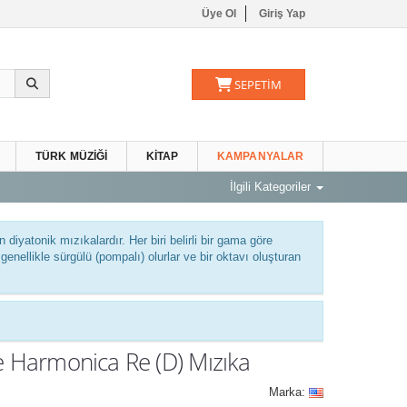
Üye Ol
Giriş Yap
SEPETİM
TÜRK MÜZIĞI
KITAP
KAMPANYALAR
İlgili Kategoriler
 diyatonik mızıkalardır. Her biri belirli bir gama göre
enellikle sürgülü (pompalı) olurlar ve bir oktavı oluşturan
e Harmonica Re (D) Mızıka
Marka: