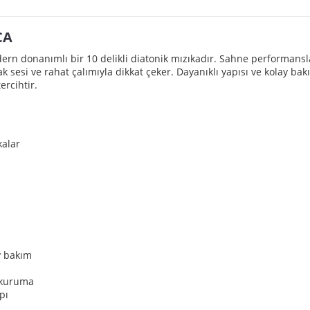
CA
ern donanımlı bir 10 delikli diatonik mızıkadır. Sahne performans
lak sesi ve rahat çalımıyla dikkat çeker. Dayanıklı yapısı ve kolay
rcihtir.
kalar
y bakım
y kuruma
pı