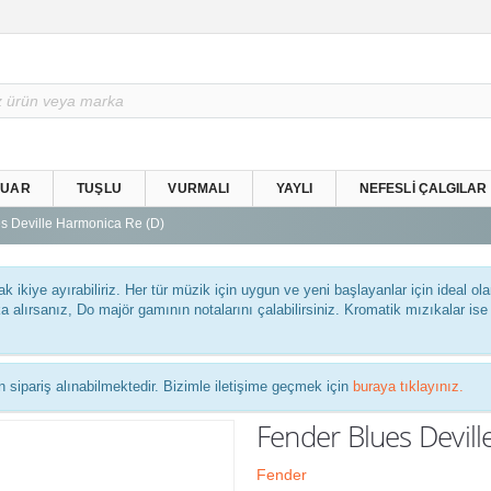
SUAR
TUŞLU
VURMALI
YAYLI
NEFESLI ÇALGILAR
s Deville Harmonica Re (D)
k ikiye ayırabiliriz. Her tür müzik için uygun ve yeni başlayanlar için ideal olan
 alırsanız, Do majör gamının notalarını çalabilirsiniz. Kromatik mızıkalar ise g
n sipariş alınabilmektedir. Bizimle iletişime geçmek için
buraya tıklayınız.
Fender Blues Devill
Fender