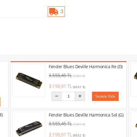
3
Fender Blues Deville Harmonica Re (D)
3.555,45 TL
(73,91 $)
3.199,91 TL
(66,52 $)
Sepete Ekle
F)
Fender Blues Deville Harmonica Sol (G)
3.555,45 TL
(73,91 $)
3.199,91 TL
(66,52 $)