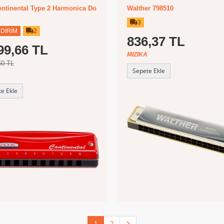
ntinental Type 2 Harmonica Do
Walther 798510
3
NDIRIM
2
836,37 TL
99,66 TL
MIZIKA
60 TL
Sepete Ekle
e Ekle
1
2