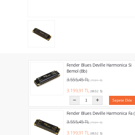
Fender Blues Deville Harmonica Si
Bemol (Bb)
3.555,45 TL
(73,91 $)
3.199,91 TL
(66,52 $)
Sepete Ekle
Fender Blues Deville Harmonica Fa (
3.555,45 TL
(73,91 $)
3.199,91 TL
(66,52 $)