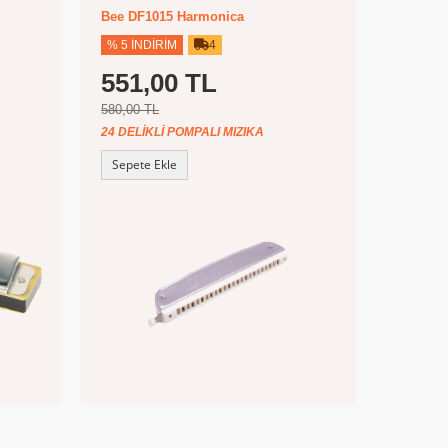
Bee DF1015 Harmonica
% 5 İNDIRIM
4
551,00 TL
580,00 TL
24 DELIKLI POMPALI MIZIKA
Sepete Ekle