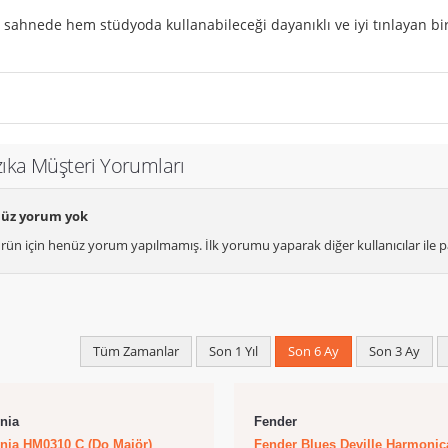
m sahnede hem stüdyoda kullanabileceği dayanıklı ve iyi tınlayan b
zıka Müşteri Yorumları
üz yorum yok
rün için henüz yorum yapılmamış. İlk yorumu yaparak diğer kullanıcılar ile pa
Tüm Zamanlar
Son 1 Yıl
Son 6 Ay
Son 3 Ay
nia
Fender
nia HM0310 C (Do Majör)
Fender Blues Deville Harmonic