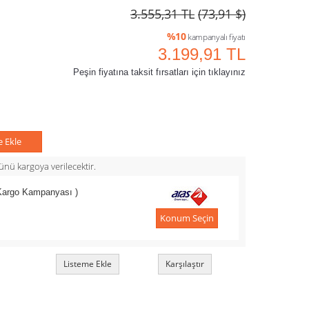
3.555,31 TL
(73,91 $)
%10
kampanyalı fiyatı
3.199,91 TL
Peşin fiyatına taksit fırsatları için tıklayınız
e Ekle
nü kargoya verilecektir.
 Kargo Kampanyası )
Konum Seçin
Listeme Ekle
Karşılaştır