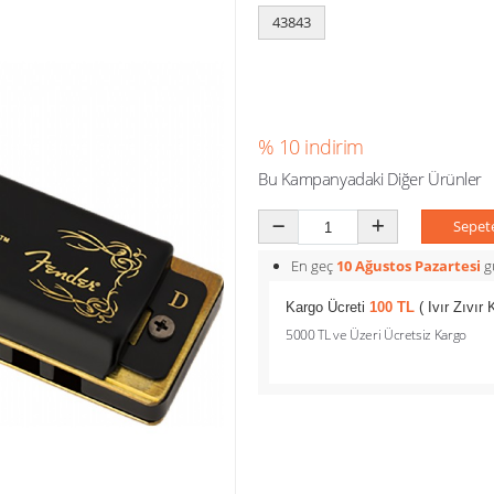
43843
% 10 indirim
Bu Kampanyadaki Diğer Ürünler
Sepet
En geç
10 Ağustos Pazartesi
gü
Kargo Ücreti
100 TL
( Ivır Zıvır
5000 TL ve Üzeri Ücretsiz Kargo