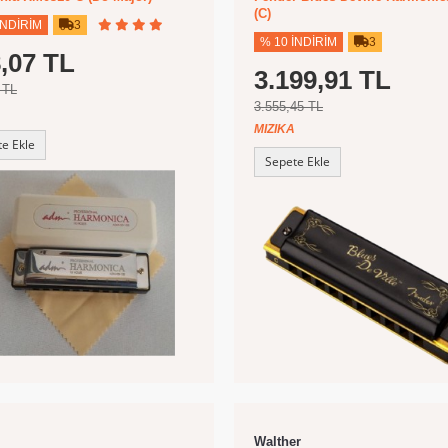
(C)
İNDIRIM
3
% 10 İNDIRIM
3
,07 TL
3.199,91 TL
 TL
3.555,45 TL
MIZIKA
e Ekle
Sepete Ekle
Walther