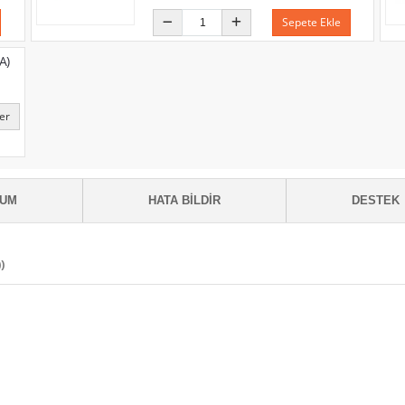
Sepete Ekle
A)
er
RUM
HATA BILDIR
DESTEK
)