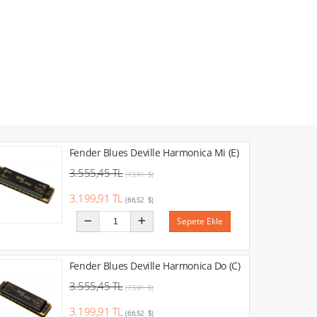
Fender Blues Deville Harmonica Mi (E)
3.555,45 TL
(73,91 $)
3.199,91 TL
(66,52 $)
Sepete Ekle
Fender Blues Deville Harmonica Do (C)
3.555,45 TL
(73,91 $)
3.199,91 TL
(66,52 $)