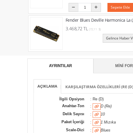
Sepete Ekle
Fender Blues Deville Harmonica La (
3.468,72 TL
(72,11 $)
Gelince Haber V
AYRINTILAR
MINI FO
AÇIKLAMA
KARŞILAŞTIRMA ÖZELLIKLERI (RE (D)
İlgili Opsiyon
: Re (D)
Anahtar-Ton
:
D (Re)
Delik Sayısı
:
10
Paket İçeriği
:
1 Mızıka
Scale-Dizi
:
Blues