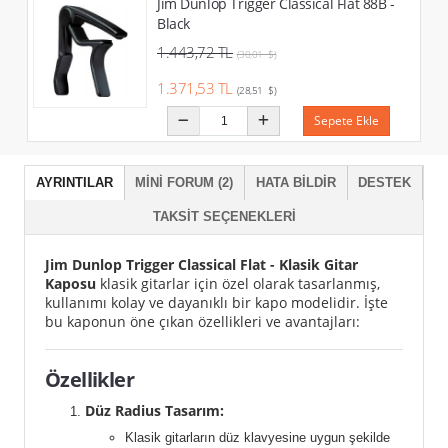
Jim Dunlop Trigger Classical Flat 88B -
Black
1.443,72 TL
(30,01 $)
1.371,53 TL
(28,51 $)
Sepete Ekle
AYRINTILAR
MINI FORUM (2)
HATA BILDIR
DESTEK
TAKSIT SEÇENEKLERI
Jim Dunlop Trigger Classical Flat - Klasik Gitar
Kaposu
klasik gitarlar için özel olarak tasarlanmış,
kullanımı kolay ve dayanıklı bir kapo modelidir. İşte
bu kaponun öne çıkan özellikleri ve avantajları:
Özellikler
Düz Radius Tasarım:
Klasik gitarların düz klavyesine uygun şekilde