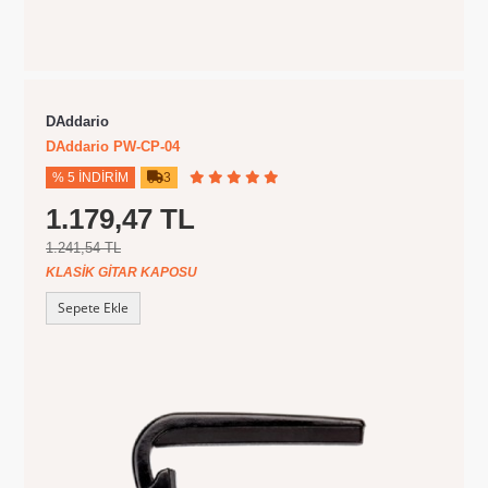
DAddario
DAddario PW-CP-04
% 5 İNDIRIM
3
1.179,47 TL
1.241,54 TL
KLASIK GITAR KAPOSU
Sepete Ekle