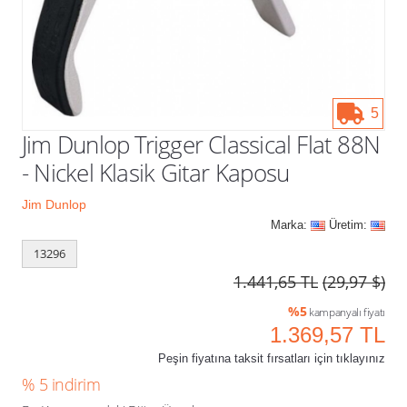
Kampanyalar
5
Jim Dunlop Trigger Classical Flat 88N
- Nickel Klasik Gitar Kaposu
Jim Dunlop
Marka:
Üretim:
13296
1.441,65 TL
(29,97 $)
%5
kampanyalı fiyatı
1.369,57 TL
Peşin fiyatına taksit fırsatları için tıklayınız
% 5 indirim