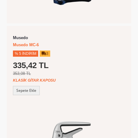
Musedo
Musedo MC-6
% 5 İNDIRIM
3
335,42 TL
353,08 TL
KLASIK GITAR KAPOSU
Sepete Ekle