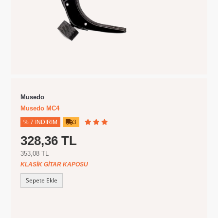
Musedo
Musedo MC4
% 7 İNDIRIM
3
328,36 TL
353,08 TL
KLASIK GITAR KAPOSU
Sepete Ekle