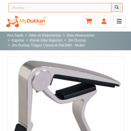
Ana Sayfa
Gitar ve Ekipmanları
Ana Sayfa
Gitar ve Ekipmanları
Gitar Aksesuarları
Kapolar
Klasik Gitar Kapoları
Jim Dunlop
Sahne ve Stüdyo
Jim Dunlop Trigger Classical Flat 88N - Nickel
Aksesuarlar
Tuşlu Çalgılar
Vurmalı Çalgılar
Yaylı Çalgılar
Nefesli Çalgılar
Türk Müziği Enstrümanları
Kitap
Yeni Gelenler