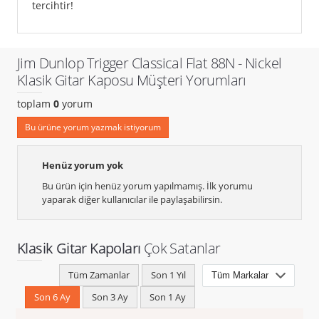
tercihtir!
Jim Dunlop Trigger Classical Flat 88N - Nickel
Klasik Gitar Kaposu Müşteri Yorumları
toplam
0
yorum
Bu ürüne yorum yazmak istiyorum
Henüz yorum yok
Bu ürün için henüz yorum yapılmamış. İlk yorumu
yaparak diğer kullanıcılar ile paylaşabilirsin.
Klasik Gitar Kapoları
Çok Satanlar
Tüm Zamanlar
Son 1 Yıl
Son 6 Ay
Son 3 Ay
Son 1 Ay