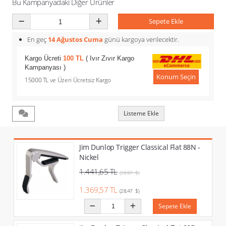
Bu Kampanyadaki Diğer Ürünler
Sepete Ekle
En geç
14 Ağustos Cuma
günü kargoya verilecektir.
Kargo Ücreti
100 TL
( Ivır Zıvır Kargo
Kampanyası )
Konum Seçin
15000 TL ve Üzeri Ücretsiz Kargo
Listeme Ekle
Jim Dunlop Trigger Classical Flat 88N -
Nickel
1.441,65 TL
(29,97 $)
1.369,57 TL
(28,47 $)
Sepete Ekle