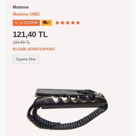
Maxtone
Maxtone CN62
% 10 İNDIRIM
A
121,40 TL
134,89 TL
KLASIK GITAR KAPOSU
Sepete Ekle