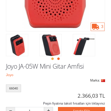
Kampanyalar
3
Joyo JA-05W Mini Gitar Amfisi
Joyo
Marka:
66040
2.366,03 TL
Peşin fiyatına taksit fırsatları için tıklayınız
Sepete Ekle