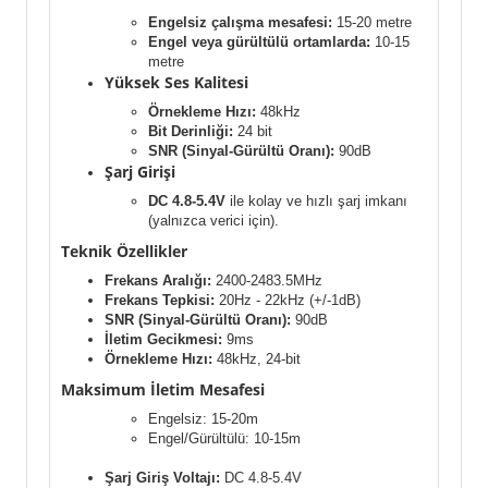
Engelsiz çalışma mesafesi:
15-20 metre
Engel veya gürültülü ortamlarda:
10-15
metre
Yüksek Ses Kalitesi
Örnekleme Hızı:
48kHz
Bit Derinliği:
24 bit
SNR (Sinyal-Gürültü Oranı):
90dB
Şarj Girişi
DC 4.8-5.4V
ile kolay ve hızlı şarj imkanı
(yalnızca verici için).
Teknik Özellikler
Frekans Aralığı:
2400-2483.5MHz
Frekans Tepkisi:
20Hz - 22kHz (+/-1dB)
SNR (Sinyal-Gürültü Oranı):
90dB
İletim Gecikmesi:
9ms
Örnekleme Hızı:
48kHz, 24-bit
Maksimum İletim Mesafesi
Engelsiz: 15-20m
Engel/Gürültülü: 10-15m
Şarj Giriş Voltajı:
DC 4.8-5.4V