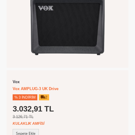
Vox
Vox AMPLUG-3 UK Drive
% 3 İNDIRIM
2
3.032,91 TL
3.126,71 TL
KULAKLIK AMFISI
Sepete Ekle