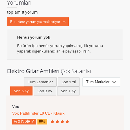
Yorumları
toplam
0
yorum
Bu ürüne yorum yazmak istiyorum
Henüz yorum yok
Bu ürün için henüz yorum yapılmamış. İlk yorumu
yaparak diğer kullanıcılar ile paylaşabilirsin.
Elektro Gitar Amfileri
Çok Satanlar
Tüm Zamanlar
Son 1 Yıl
Son 6 Ay
Son 3 Ay
Son 1 Ay
Vox
Vox Pathfinder 10 CL - Klasik
% 3 İNDIRIM
2