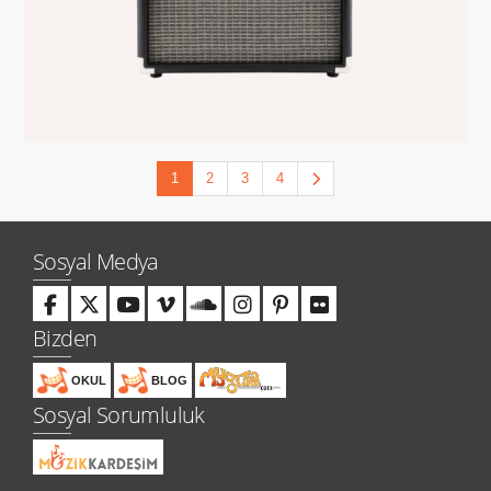
1
2
3
4
Sosyal Medya
Bizden
OKUL
BLOG
Sosyal Sorumluluk