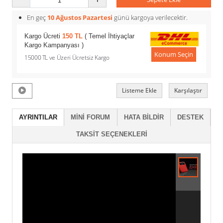
En geç
10 Ağustos Pazartesi
günü kargoya verilecektir.
Kargo Ücreti
150 TL
( Temel İhtiyaçlar
Kargo Kampanyası )
Konum Seçin
15000 TL ve Üzeri Ücretsiz Kargo
Listeme Ekle
Karşılaştır
AYRINTILAR
MINI FORUM
HATA BILDIR
DESTEK
TAKSIT SEÇENEKLERI