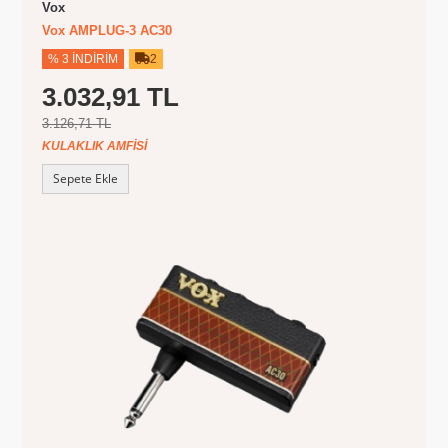
Vox
Vox AMPLUG-3 AC30
% 3 İNDIRIM
2
3.032,91 TL
3.126,71 TL
KULAKLIK AMFISI
Sepete Ekle