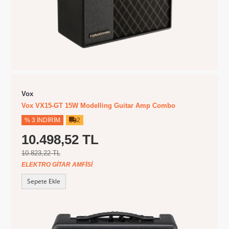
Vox
Vox VX15-GT 15W Modelling Guitar Amp Combo
% 3 İNDIRIM
2
10.498,52 TL
10.823,22 TL
ELEKTRO GITAR AMFISI
Sepete Ekle