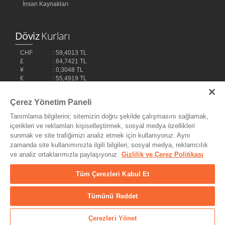
İnsan Kaynakları
Döviz
Kurları
CHF
: 59,4013 TL
£
: 64,7421 TL
¥
: 0,3048 TL
€
: 55,4919 TL
$
: 48,1032 TL
Çerez Yönetim Paneli
Tanımlama bilgilerini; sitemizin doğru şekilde çalışmasını sağlamak,
içerikleri ve reklamları kişiselleştirmek, sosyal medya özellikleri
sunmak ve site trafiğimizi analiz etmek için kullanıyoruz. Aynı
zamanda site kullanımınızla ilgili bilgileri; sosyal medya, reklamcılık
ve analiz ortaklarımızla paylaşıyoruz.
Gizlilik ve Çerez Politikası
Bilişim Teknolojileri,
Ereey
Tüm Çerezleri Kabul Et
Tümünü Reddet
© Copyright 2004 - 2026 MyDukkan Müzik Market Tic. ve San Ltd.
Şti. - Her Hakkı Saklıdır.
Çerezleri Yönet
25.628
Ürün
/ 166.015
Üye