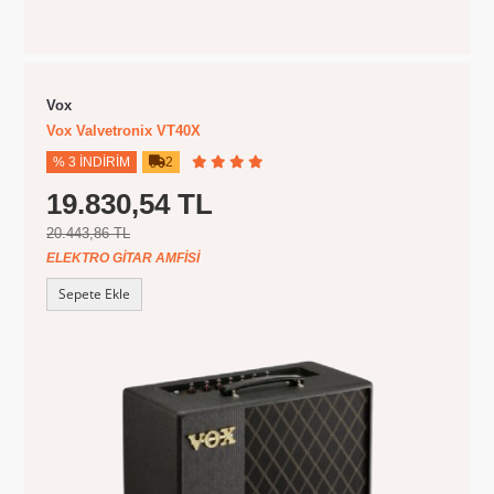
Vox
Vox Valvetronix VT40X
% 3 İNDIRIM
2
19.830,54 TL
20.443,86 TL
ELEKTRO GITAR AMFISI
Sepete Ekle