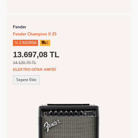
Fender
Fender Champion II 25
% 3 İNDIRIM
3
13.697,08 TL
14.120,70 TL
ELEKTRO GITAR AMFISI
Sepete Ekle