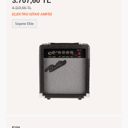
3.707,60 TL
4.119,56 TL
ELEKTRO GITAR AMFISI
Sepete Ekle
EVH