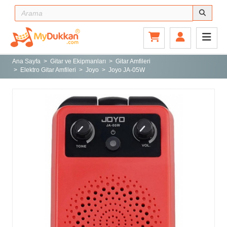
Ana Sayfa
Gitar ve Ekipmanları
Ana Sayfa
Gitar ve Ekipmanları
Gitar Amfileri
Elektro Gitar Amfileri
Joyo
Joyo JA-05W
Sahne ve Stüdyo
Aksesuarlar
Tuşlu Çalgılar
Vurmalı Çalgılar
Yaylı Çalgılar
Nefesli Çalgılar
Türk Müziği Enstrümanları
Kitap
Yeni Gelenler