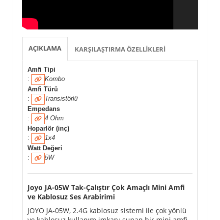
AÇIKLAMA
KARŞILAŞTIRMA ÖZELLIKLERI
Amfi Tipi
:
Kombo
Amfi Türü
:
Transistörlü
Empedans
:
4 Ohm
Hoparlör (inç)
:
1x4
Watt Değeri
:
5W
Joyo JA-05W
Tak-Çalıştır Çok Amaçlı Mini Amfi
ve Kablosuz Ses Arabirimi
JOYO JA-05W, 2.4G kablosuz sistemi ile çok yönlü
ve kablosuz kullanım imkanı sunan bir mini amfi