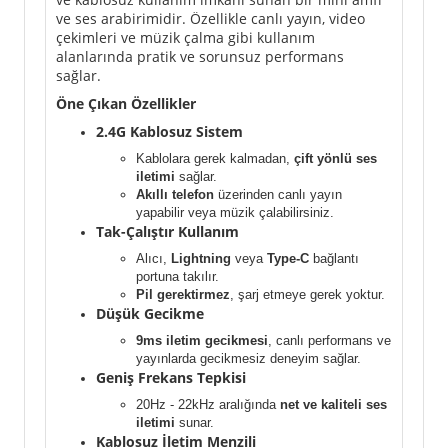
ve ses arabirimidir. Özellikle canlı yayın, video
çekimleri ve müzik çalma gibi kullanım
alanlarında pratik ve sorunsuz performans
sağlar.
Öne Çıkan Özellikler
2.4G Kablosuz Sistem
Kablolara gerek kalmadan,
çift yönlü ses
iletimi
sağlar.
Akıllı telefon
üzerinden canlı yayın
yapabilir veya müzik çalabilirsiniz.
Tak-Çalıştır Kullanım
Alıcı,
Lightning
veya
Type-C
bağlantı
portuna takılır.
Pil gerektirmez
, şarj etmeye gerek yoktur.
Düşük Gecikme
9ms iletim gecikmesi
, canlı performans ve
yayınlarda gecikmesiz deneyim sağlar.
Geniş Frekans Tepkisi
20Hz - 22kHz aralığında
net ve kaliteli ses
iletimi
sunar.
Kablosuz İletim Menzili