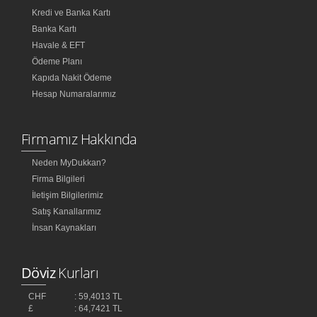
Kredi ve Banka Kartı
Banka Kartı
Havale & EFT
Ödeme Planı
Kapıda Nakit Ödeme
Hesap Numaralarımız
Firmamız Hakkında
Neden MyDukkan?
Firma Bilgileri
İletişim Bilgilerimiz
Satış Kanallarımız
İnsan Kaynakları
Döviz
Kurları
CHF
: 59,4013 TL
£
: 64,7421 TL