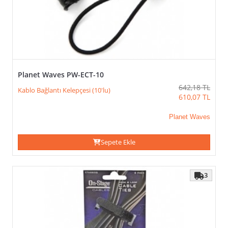
Kampanyalar
FIYAT
Planet Waves PW-ECT-10
642,18
TL
Kablo Bağlantı Kelepçesi (10'lu)
610,07
TL
Planet Waves
>
Sepete Ekle
3