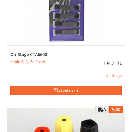
On-Stage CTA6600
Kablo Bağı (5li Paket)
144,31
TL
On-Stage
Sepete Ekle
A
% 50