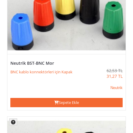
Neutrik BST-BNC Mor
62,53
TL
BNC kablo konnektörleri için Kapak
31,27
TL
Neutrik
Sepete Ekle