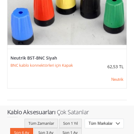
Neutrik BST-BNC Siyah
BNC kablo konnektörleri için Kapak
62,53
TL
Neutrik
Kablo Aksesuarları
Çok Satanlar
Tüm Zamanlar
Son 1 Yıl
Son 6 Ay
Son 3 Ay
Son 1 Ay