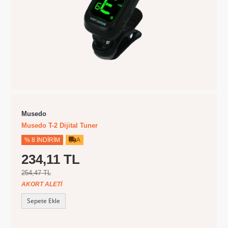
Musedo
Musedo T-2 Dijital Tuner
% 8 İNDIRIM
A
234,11 TL
254,47 TL
AKORT ALETI
Sepete Ekle