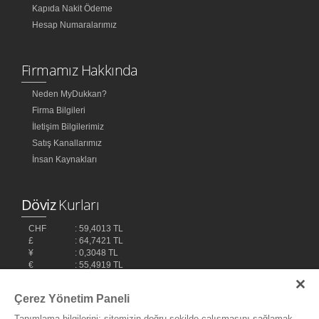
Kapıda Nakit Ödeme
Hesap Numaralarımız
Firmamız Hakkında
Neden MyDukkan?
Firma Bilgileri
İletişim Bilgilerimiz
Satış Kanallarımız
İnsan Kaynakları
Döviz
Kurları
CHF
: 59,4013 TL
£
: 64,7421 TL
¥
: 0,3048 TL
€
: 55,4919 TL
$
: 48,1032 TL
Çerez Yönetim Paneli
Tanımlama bilgilerini; sitemizin doğru şekilde çalışmasını sağlamak,