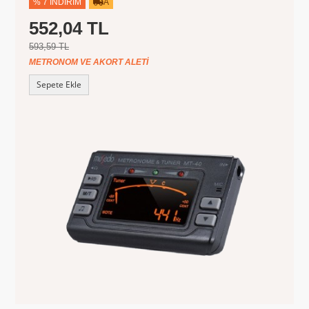
% 7 İNDIRIM
A
552,04 TL
593,59 TL
METRONOM VE AKORT ALETI
Sepete Ekle