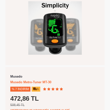
Musedo
Musedo Metro-Tuner MT-30
% 7 İNDIRIM
A
472,86 TL
508,45 TL