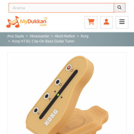
Ana Sayfa
Gitar ve Ekipmanları
Ana Sayfa
Aksesuarlar
Akort Aletleri
Korg
Korg HT-B1 Clip-On Bass Guitar Tuner
Sahne ve Stüdyo
Aksesuarlar
Tuşlu Çalgılar
Vurmalı Çalgılar
Yaylı Çalgılar
Nefesli Çalgılar
Türk Müziği Enstrümanları
Kitap
Yeni Gelenler