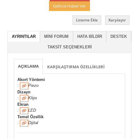
Gelince Haber Ver
Listeme Ekle
Karşılaştır
AYRINTILAR
MINI FORUM
HATA BILDIR
DESTEK
TAKSIT SEÇENEKLERI
AÇIKLAMA
KARŞILAŞTIRMA ÖZELLIKLERI
Akort Yöntemi
:
Piezo
Dizayn
:
Klips
Ekran
:
LED
Temel Özellik
:
Dijital