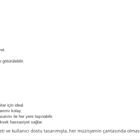
yet.
götürülebilir.
.
tar için ideal.
llanımı kolay.
sarımı ile her yere taşınabilir.
üksek hassasiyet sağlar.
siyeti ve kullanıcı dostu tasarımıyla, her müzisyenin çantasında olma