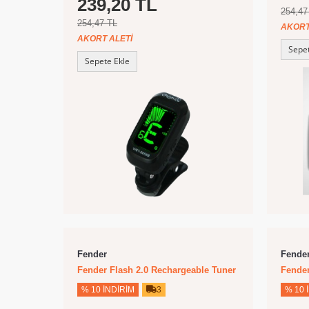
239,20 TL
254,47
254,47 TL
AKORT
AKORT ALETI
Sepet
Sepete Ekle
Fender
Fende
Fender Flash 2.0 Rechargeable Tuner
Fender
% 10 İNDIRIM
3
% 10 