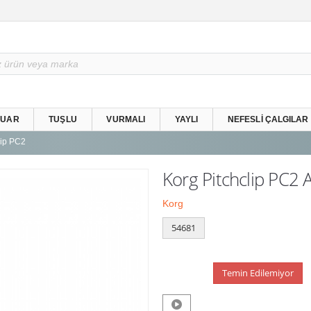
SUAR
TUŞLU
VURMALI
YAYLI
NEFESLI ÇALGILAR
lip PC2
Korg Pitchclip PC2 A
Korg
54681
Temin Edilemiyor