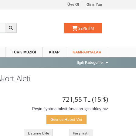
Üye Ol
Giriş Yap
SEPETİM
TÜRK MÜZIĞI
KITAP
KAMPANYALAR
İlgili Kategoriler
kort Aleti
721,55 TL
(15 $)
Peşin fiyatına taksit fırsatları için tıklayınız
Gelince Haber Ver
Listeme Ekle
Karşılaştır