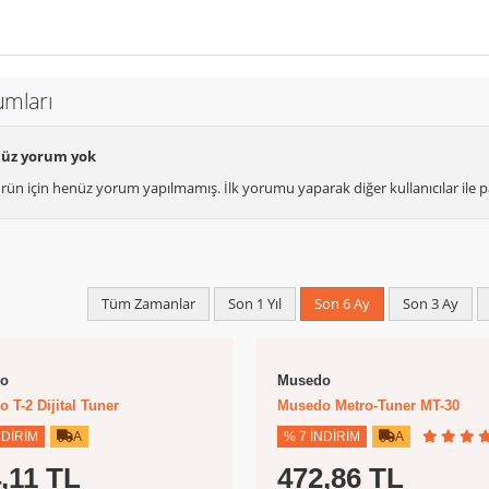
umları
üz yorum yok
rün için henüz yorum yapılmamış. İlk yorumu yaparak diğer kullanıcılar ile pa
Tüm Zamanlar
Son 1 Yıl
Son 6 Ay
Son 3 Ay
o
Musedo
 T-2 Dijital Tuner
Musedo Metro-Tuner MT-30
NDIRIM
A
% 7 İNDIRIM
A
,11 TL
472,86 TL