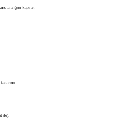
kans aralığını kapsar.
 tasarımı.
 ile).