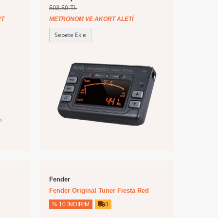
593,59 TL
RT
METRONOM VE AKORT ALETI
Sepete Ekle
Fender
Fender Original Tuner Fiesta Red
% 10 İNDIRIM
3