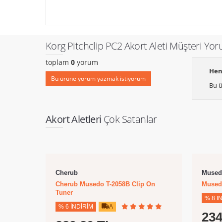
Korg Pitchclip PC2 Akort Aleti Müşteri Yor
toplam
0
yorum
Hen
Bu ürüne yorum yazmak istiyorum
Bu ü
Akort Aletleri
Çok Satanlar
Cherub
Mused
Cherub Musedo T-2058B Clip On
Musedo
Tuner
% 8 İ
% 6 İNDIRIM
A
234