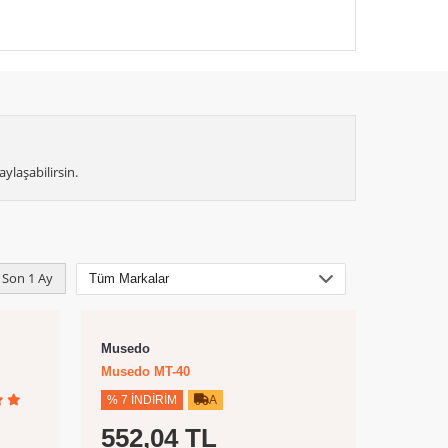
ylaşabilirsin.
Son 1 Ay
Musedo
Musedo MT-40
% 7 İNDIRIM
A
552,04 TL