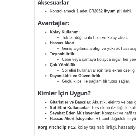
Aksesuarlar
Kontrol amaçlı 1 adet
CR2032 lityum pil
dahil.
Avantajlar:
Kolay Kullanım
:
Tek bir düğme ile hızlı ve kolay akort.
Hassas Akort
:
Geniş algılama aralığı ve yüksek hassasi
Taşınabilirlik
:
Cebe veya çantaya kolayca sığar, her yere 
Çok Yönlülük
:
Sol elini kullananlar için ters ekran özelliği
Dayanıklılık ve Güvenilirlik
:
Güçlü klipsi ile sağlam bir tutuş sağlar.
Kimler İçin Uygun?
Gitaristler ve Basçılar
: Akustik, elektro ve bas gi
Sol Elini Kullananlar
: Ters ekran özelliği ile ku
Seyahat Eden Müzisyenler
: Kompakt ve hafif ta
Hassas Akort İsteyenler
: ±1 cent doğruluk ile y
Korg Pitchclip PC2
, kolay taşınabilirliği, hassa