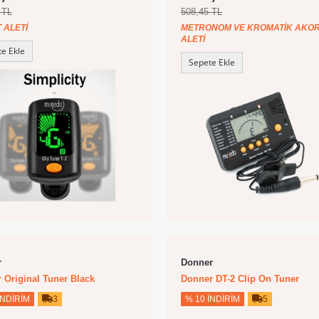
 TL
508,45 TL
 ALETI
METRONOM VE KROMATIK AKO
ALETI
e Ekle
Sepete Ekle
r
Donner
 Original Tuner Black
Donner DT-2 Clip On Tuner
İNDIRIM
3
% 10 İNDIRIM
5