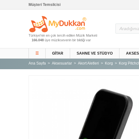
Müşteri Temsilcisi
Ana Sayfa
Türkiye'nin en çok tercih edilen Müzik Marketi
Gitar ve Ekipmanları
166.048
üye müzikseverin bir bildiği var
Sahne ve Stüdyo
☰
GITAR
SAHNE VE STÜDYO
AKSE
Aksesuarlar
Ana Sayfa
Aksesuarlar
Akort Aletleri
Korg
Korg Pitchc
Tuşlu Çalgılar
Vurmalı Çalgılar
Yaylı Çalgılar
Nefesli Çalgılar
Türk Müziği Enstrümanları
Kitap
Yeni Gelenler
Kampanyalar