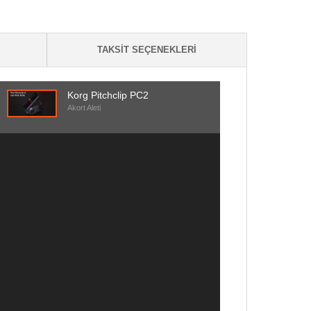
TAKSIT SEÇENEKLERI
Korg Pitchclip PC2
Akort Aleti