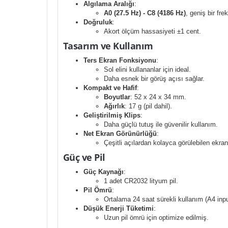
Algılama Aralığı
:
A0 (27.5 Hz) - C8 (4186 Hz)
, geniş bir fre
Doğruluk
:
Akort ölçüm hassasiyeti ±1 cent.
Tasarım ve Kullanım
Ters Ekran Fonksiyonu
:
Sol elini kullananlar için ideal.
Daha esnek bir görüş açısı sağlar.
Kompakt ve Hafif
:
Boyutlar
: 52 x 24 x 34 mm.
Ağırlık
: 17 g (pil dahil).
Geliştirilmiş Klips
:
Daha güçlü tutuş ile güvenilir kullanım.
Net Ekran Görünürlüğü
:
Çeşitli açılardan kolayca görülebilen ekran
Güç ve Pil
Güç Kaynağı
:
1 adet CR2032 lityum pil.
Pil Ömrü
:
Ortalama 24 saat sürekli kullanım (A4 input
Düşük Enerji Tüketimi
:
Uzun pil ömrü için optimize edilmiş.