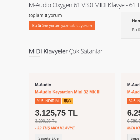
M-Audio Oxygen 61 V3.0 MIDI Klavye - 61 
toplam
0
yorum
Hen
Bu ürüne yorum yazmak istiyorum
Bu ü
MIDI Klavyeler
Çok Satanlar
M-Audio
M-Aud
M-Audio Keystation Mini 32 MK III
M-Aud
% 5 İNDIRIM
3
% 5 İ
3.125,75 TL
6.2
3.290,26 TL
6.580,
- 32 TUŞ MIDI KLAVYE
MIDI K
Sepete Ekle
Sepet