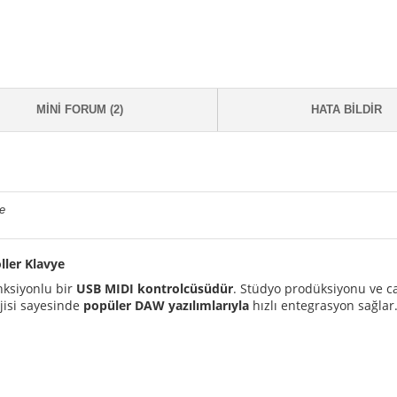
MINI FORUM (2)
HATA BILDIR
e
ller Klavye
nksiyonlu bir
USB MIDI kontrolcüsüdür
. Stüdyo prodüksiyonu ve ca
jisi sayesinde
popüler DAW yazılımlarıyla
hızlı entegrasyon sağlar