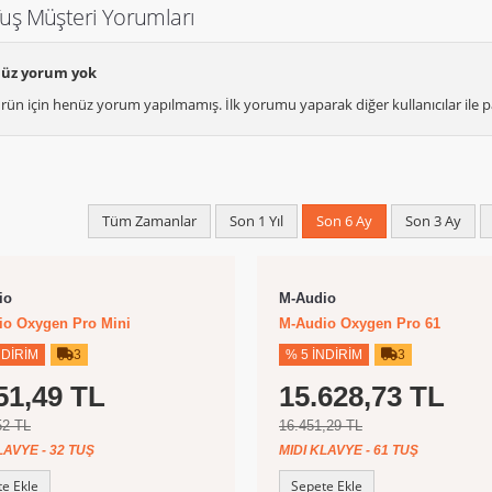
Tuş Müşteri Yorumları
üz yorum yok
rün için henüz yorum yapılmamış. İlk yorumu yaparak diğer kullanıcılar ile pa
Tüm Zamanlar
Son 1 Yıl
Son 6 Ay
Son 3 Ay
io
M-Audio
io Oxygen Pro Mini
M-Audio Oxygen Pro 61
NDIRIM
3
% 5 İNDIRIM
3
51,49 TL
15.628,73 TL
52 TL
16.451,29 TL
LAVYE - 32 TUŞ
MIDI KLAVYE - 61 TUŞ
e Ekle
Sepete Ekle