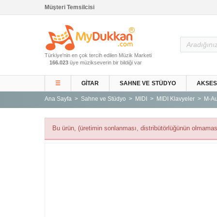
Müşteri Temsilcisi
Ana Sayfa
Türkiye'nin en çok tercih edilen Müzik Marketi
Gitar ve Ekipmanları
166.023
üye müzikseverin bir bildiği var
Sahne ve Stüdyo
☰
GITAR
SAHNE VE STÜDYO
AKSE
Aksesuarlar
Ana Sayfa
Sahne ve Stüdyo
MIDI
MIDI Klavyeler
M-Au
Tuşlu Çalgılar
Vurmalı Çalgılar
Bu ürün, (üretimin sonlanması, distribütörlüğünün olmaması
Yaylı Çalgılar
Nefesli Çalgılar
Türk Müziği Enstrümanları
Kitap
Yeni Gelenler
Kampanyalar