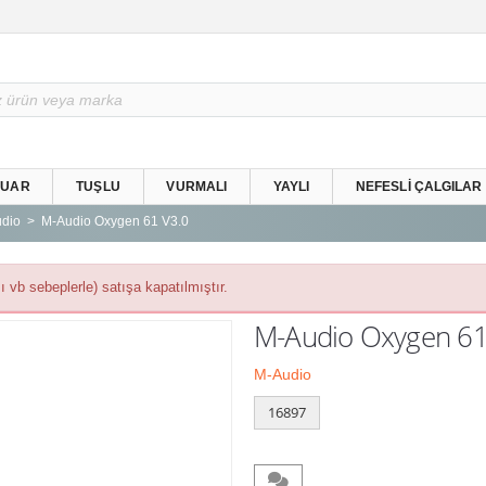
SUAR
TUŞLU
VURMALI
YAYLI
NEFESLI ÇALGILAR
dio
M-Audio Oxygen 61 V3.0
 vb sebeplerle) satışa kapatılmıştır.
M-Audio Oxygen 61 
M-Audio
16897