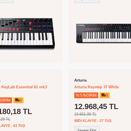
a
Arturia
a KeyLab Essential 61 mk3
Arturia Keystep 37 White
% 5 İNDIRIM
3
NDIRIM
3
12.968,45 TL
180,18 TL
13.651,00 TL
,29 TL
MIDI KLAVYE - 37 TUŞ
LAVYE - 61 TUŞ
Sepete Ekle