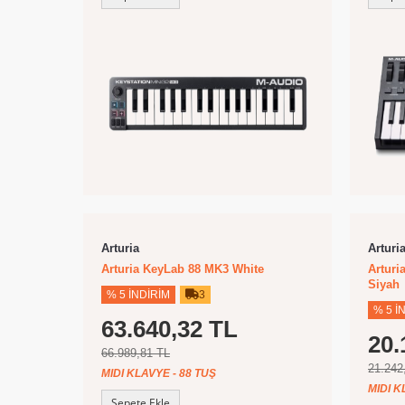
Arturia
Arturi
Arturia KeyLab 88 MK3 White
Arturi
Siyah
% 5 İNDIRIM
3
% 5 İ
63.640,32 TL
20.
66.989,81 TL
21.242
MIDI KLAVYE - 88 TUŞ
MIDI K
Sepete Ekle