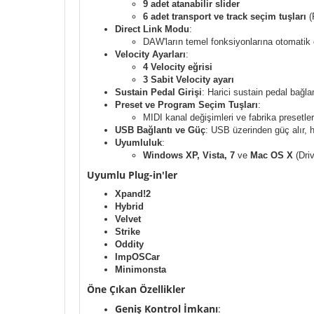
9 adet atanabilir slider
6 adet transport ve track seçim tuşları
(
Direct Link Modu
:
DAW'ların temel fonksiyonlarına otomatik ol
Velocity Ayarları
:
4 Velocity eğrisi
3 Sabit Velocity ayarı
Sustain Pedal Girişi
: Harici sustain pedal bağl
Preset ve Program Seçim Tuşları
:
MIDI kanal değişimleri ve fabrika presetleri
USB Bağlantı ve Güç
: USB üzerinden güç alır, h
Uyumluluk
:
Windows XP, Vista, 7
ve
Mac OS X
(Driv
Uyumlu Plug-in'ler
Xpand!2
Hybrid
Velvet
Strike
Oddity
ImpOSCar
Minimonsta
Öne Çıkan Özellikler
Geniş Kontrol İmkanı
: