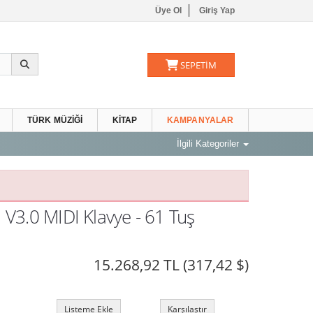
Üye Ol
Giriş Yap
SEPETİM
TÜRK MÜZIĞI
KITAP
KAMPANYALAR
İlgili Kategoriler
V3.0 MIDI Klavye - 61 Tuş
15.268,92 TL
(317,42 $)
Listeme Ekle
Karşılaştır