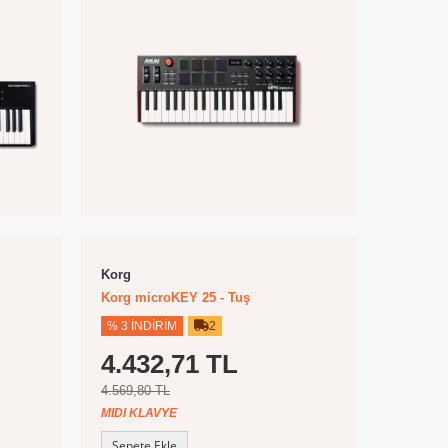
Korg
Korg microKEY 25 - Tuş
% 3 İNDIRIM
2
4.432,71 TL
4.569,80 TL
MIDI KLAVYE
Sepete Ekle