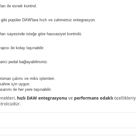
arı ile esnek kontrol.
gibi popüler DAW'lara hızlı ve zahmetsiz entegrasyon.
ları sayesinde isteğe göre hassasiyet kontrolü.
pısı ile kolay taşınabilir.
rici pedal bağlayabilirsiniz.
rüman çalımı ve miks işlemleri.
 sahne için uygun.
sarımı ile her yere taşınabilir.
enekleri,
hızlı DAW entegrasyonu
ve
performans odaklı
özellikler
ntrolcüdür.