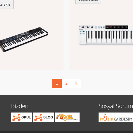
e Ekle
1
2
Bizden
Sosyal Sorum
OKUL
BLOG