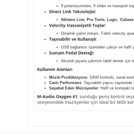
8 potansiyometre, 9 slider ve transport tuşl
Direct Link Teknolojisi
:
Ableton Live
,
Pro Tools
,
Logic
,
Cubase
Velocity Hassasiyetli Tuşlar
:
Dinamik çalım imkanı. Farklı velocity ayar
Taşınabilir ve Kullanışlı
:
USB bağlantısı üzerinden çalışır ve hafif ya
Sustain Pedal Desteği
:
Akustik piyano çalımını taklit etmek için ha
Kullanım Alanları
Müzik Prodüksiyonu
: DAW kontrolü, sanal enst
Canlı Performans
: Taşınabilir yapısı sayesinde
Seyahat Eden Müzisyenler
: Hafif ve kompakt ta
M-Audio Oxygen 61
, sunduğu geniş kontrol seç
seviyesindeki müzisyenler için ideal bir MIDI ko