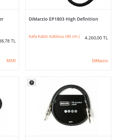
er
DiMarzio EP1803 High Definition
Kafa Kabin Kablosu (90 cm )
4.260,00
TL
88,78
TL
MXR
DiMarzio