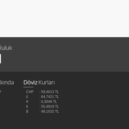
luluk
kında
Döviz
Kurları
?
CHF
: 59,4013 TL
£
: 64,7421 TL
¥
: 0,3048 TL
z
€
: 55,4919 TL
$
: 48,1032 TL