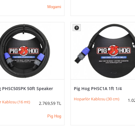
Mogami
g PHSC50SPK 50ft Speaker
Pig Hog PHSC1A 1ft 1/4
Hoparlör Kablosu (30 cm)
1.0
 Kablosu (16 mt)
2.769,59
TL
Pig Hog