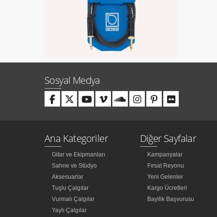
Sosyal Medya
Ana Kategoriler
Diğer Sayfalar
Gitar ve Ekipmanları
Kampanyalar
Sahne ve Stüdyo
Fırsat Reyonu
Aksesuarlar
Yeni Gelenler
Tuşlu Çalgılar
Kargo Ücretleri
Vurmalı Çalgılar
Bayilik Başvurusu
Yaylı Çalgılar