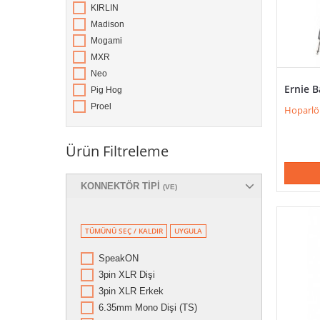
KIRLIN
Madison
Mogami
MXR
Neo
Ernie B
Pig Hog
Proel
Hoparlö
Ürün Filtreleme
KONNEKTÖR TIPI
(VE)
TÜMÜNÜ SEÇ / KALDIR
UYGULA
SpeakON
3pin XLR Dişi
3pin XLR Erkek
6.35mm Mono Dişi (TS)