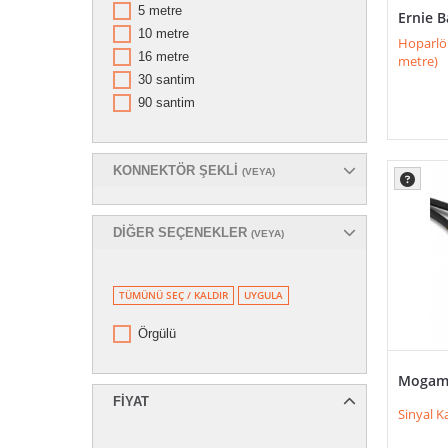
5 metre
Ernie B
10 metre
Hoparlör
16 metre
metre)
30 santim
90 santim
KONNEKTÖR ŞEKLI
(VEYA)
DIĞER SEÇENEKLER
(VEYA)
TÜMÜNÜ SEÇ / KALDIR
UYGULA
Örgülü
Mogami
FIYAT
Sinyal K