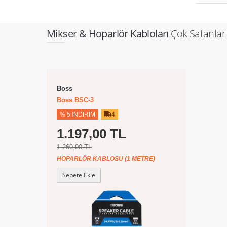
Mikser & Hoparlör Kabloları
Çok Satanlar
Boss
Boss BSC-3
% 5 İNDIRIM
4
1.197,00 TL
1.260,00 TL
HOPARLÖR KABLOSU (1 METRE)
Sepete Ekle