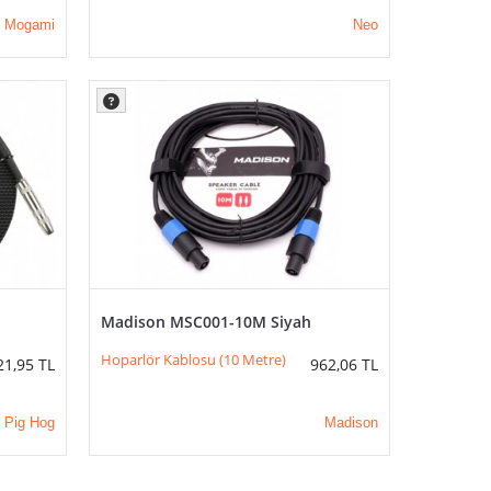
Mogami
Neo
Madison MSC001-10M Siyah
Hoparlör Kablosu (10 Metre)
21,95
TL
962,06
TL
Pig Hog
Madison