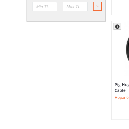
>
Pig Ho
Cable
Hoparlör