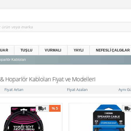
SUAR
TUŞLU
VURMALI
YAYLI
NEFESLI ÇALGILAR
parlör Kabloları
& Hoparlör Kabloları Fiyat ve Modelleri
Fiyat Artan
Fiyat Azalan
Aynı G
4
% 5