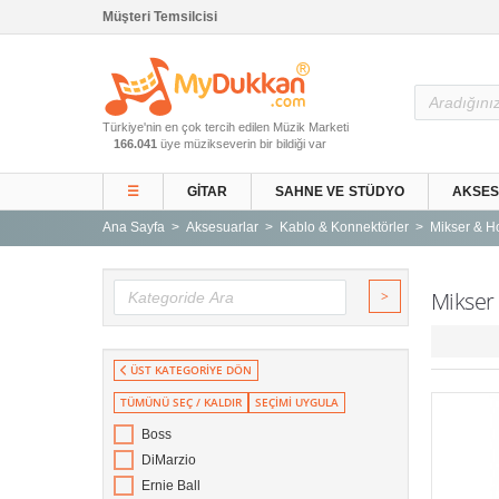
Müşteri Temsilcisi
Ana Sayfa
Türkiye'nin en çok tercih edilen Müzik Marketi
Gitar ve Ekipmanları
166.041
üye müzikseverin bir bildiği var
Sahne ve Stüdyo
☰
GITAR
SAHNE VE STÜDYO
AKSE
Aksesuarlar
Ana Sayfa
Aksesuarlar
Kablo & Konnektörler
Mikser & Ho
Tuşlu Çalgılar
Vurmalı Çalgılar
>
Mikser 
Yaylı Çalgılar
Nefesli Çalgılar
ÜST KATEGORİYE DÖN
Türk Müziği Enstrümanları
TÜMÜNÜ SEÇ / KALDIR
SEÇİMİ UYGULA
Kitap
Boss
Yeni Gelenler
DiMarzio
Kampanyalar
Ernie Ball