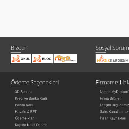
Bizden
Sosyal Sorum
OKUL
BLOG
Ödeme Seçenekleri
Firmamız Hak
3D Secure
Neden MyDukkan
Kredi ve Banka Kartı
Firma Bilgileri
Banka Kartı
İletişim Bilgilerimi
Havale & EFT
Satış Kanallarımız
Ödeme Planı
İnsan Kaynakları
Kapıda Nakit Ödeme