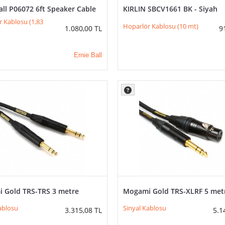
all P06072 6ft Speaker Cable
KIRLIN SBCV1661 BK - Siyah
 Kablosu (1,83
Hoparlör Kablosu (10 mt)
1.080,00
TL
9
Ernie Ball
 Gold TRS-TRS 3 metre
Mogami Gold TRS-XLRF 5 met
ablosu
Sinyal Kablosu
3.315,08
TL
5.1