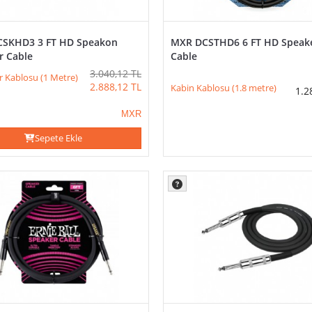
SKHD3 3 FT HD Speakon
MXR DCSTHD6 6 FT HD Speak
r Cable
Cable
3.040,12
TL
 Kablosu (1 Metre)
2.888,12
TL
Kabin Kablosu (1.8 metre)
1.2
MXR
Sepete Ekle