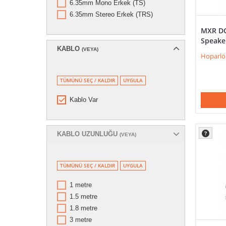
6.35mm Mono Erkek (TS)
6.35mm Stereo Erkek (TRS)
MXR DC
Speake
KABLO
(VEYA)
Hoparlör
TÜMÜNÜ SEÇ / KALDIR
UYGULA
Kablo Var
KABLO UZUNLUĞU
(VEYA)
TÜMÜNÜ SEÇ / KALDIR
UYGULA
1 metre
1.5 metre
1.8 metre
3 metre