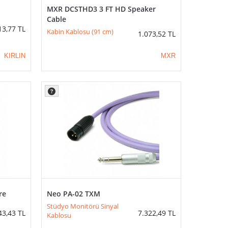
MXR DCSTHD3 3 FT HD Speaker
Cable
13,77
TL
Kabin Kablosu (91 cm)
1.073,52
TL
KIRLIN
MXR
re
Neo PA-02 TXM
Stüdyo Monitörü Sinyal
43,43
TL
7.322,49
TL
Kablosu