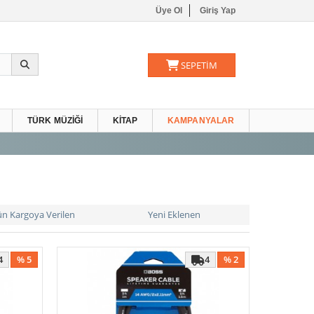
Üye Ol
Giriş Yap
SEPETİM
TÜRK MÜZIĞI
KITAP
KAMPANYALAR
ün Kargoya Verilen
Yeni Eklenen
4
% 5
4
% 2