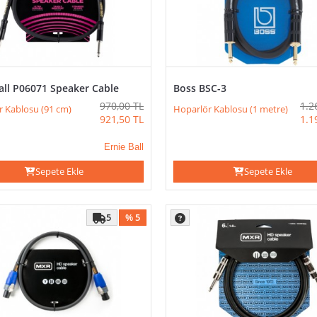
all P06071 Speaker Cable
Boss BSC-3
970,00
TL
1.2
r Kablosu (91 cm)
Hoparlör Kablosu (1 metre)
921,50
TL
1.1
Ernie Ball
Sepete Ekle
Sepete Ekle
5
% 5