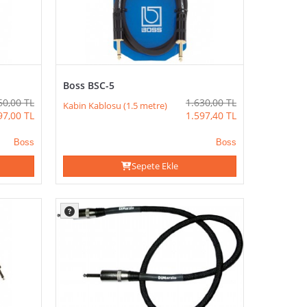
Boss BSC-5
60,00
TL
1.630,00
TL
Kabin Kablosu (1.5 metre)
97,00
TL
1.597,40
TL
Boss
Boss
Sepete Ekle