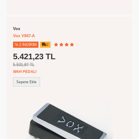
Vox
Vox V847-A
% 2 İNDIRIM
2
5.421,23 TL
5.531,87 TL
WAH PEDALI
Sepete Ekle