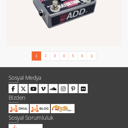
1
2
3
4
5
6
Sosyal Medya
Bizden
OKUL
BLOG
Sosyal Sorumluluk