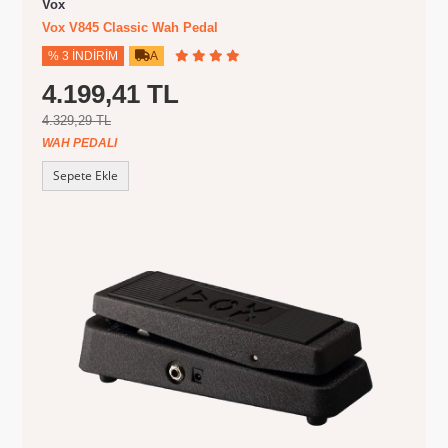
Vox
Vox V845 Classic Wah Pedal
% 3 İNDIRIM
A
4.199,41 TL
4.329,29 TL
WAH PEDALI
Sepete Ekle