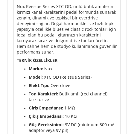
Nux Reissue Series XTC OD, ünlü butik amfilerin
kırmızı kanal karakterini pedal formunda sunarak
zengin, dinamik ve tepkisel bir overdrive
deneyimi sağlar. Doğal harmonikler ve hızlı tepki
yapısıyla özellikle blues ve classic rock tonları için
ideal olan bu pedal, gitarınızın karakterini
koruyarak sıcak ve dolgun drive tonları üretir.
Hem sahne hem de stüdyo kullanımında güvenilir
performans sunar.
TEKNİK ÖZELLİKLER
Marka:
Nux
Model:
XTC OD (Reissue Series)
Efekt Tipi:
Overdrive
Ton Karakteri:
Butik amfi (red channel)
tarzı drive
Giriş Empedansı:
1 MΩ
Çıkış Empedansı:
10 KΩ
Güç Gereksinimi:
9V DC (minimum 300 mA
adaptör veya 9V pil)