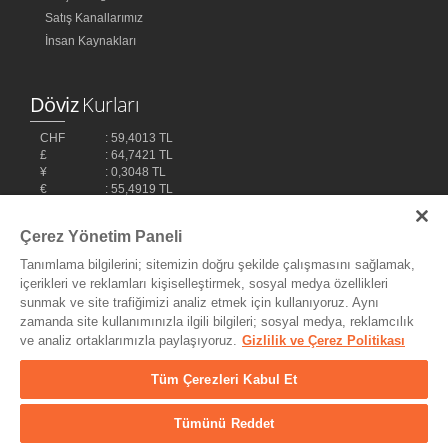
Satış Kanallarımız
İnsan Kaynakları
Döviz
Kurları
CHF
: 59,4013 TL
£
: 64,7421 TL
¥
: 0,3048 TL
€
: 55,4919 TL
$
: 48,1032 TL
Çerez Yönetim Paneli
Tanımlama bilgilerini; sitemizin doğru şekilde çalışmasını sağlamak,
içerikleri ve reklamları kişiselleştirmek, sosyal medya özellikleri
sunmak ve site trafiğimizi analiz etmek için kullanıyoruz. Aynı
zamanda site kullanımınızla ilgili bilgileri; sosyal medya, reklamcılık
ve analiz ortaklarımızla paylaşıyoruz.
Gizlilik ve Çerez Politikası
Bilişim Teknolojileri,
Ereey
Tüm Çerezleri Kabul Et
Tümünü Reddet
© Copyright 2004 - 2026 MyDukkan Müzik Market Tic. ve San Ltd.
Şti. - Her Hakkı Saklıdır.