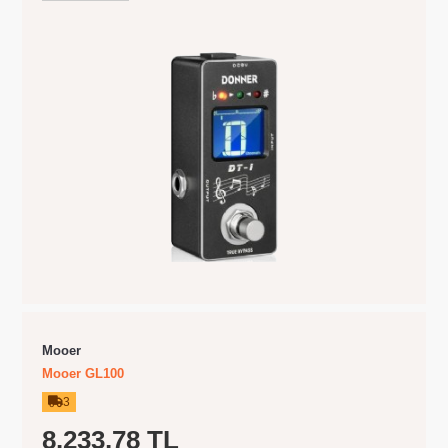
Mooer
Mooer GL100
3
8.233,78 TL