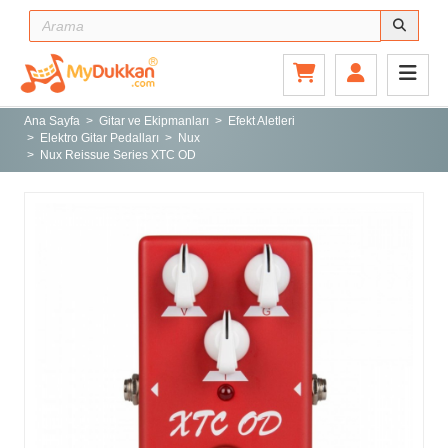
Ana Sayfa
Gitar ve Ekipmanları
Ana Sayfa
Gitar ve Ekipmanları
Efekt Aletleri
Elektro Gitar Pedalları
Nux
Sahne ve Stüdyo
Nux Reissue Series XTC OD
Aksesuarlar
Tuşlu Çalgılar
Vurmalı Çalgılar
Yaylı Çalgılar
Nefesli Çalgılar
Türk Müziği Enstrümanları
Kitap
Yeni Gelenler