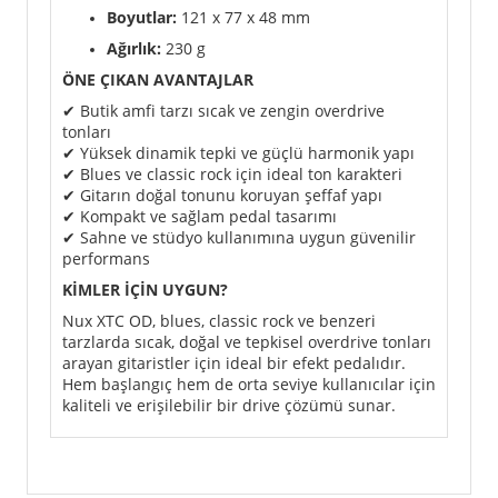
Boyutlar:
121 x 77 x 48 mm
Ağırlık:
230 g
ÖNE ÇIKAN AVANTAJLAR
✔ Butik amfi tarzı sıcak ve zengin overdrive
tonları
✔ Yüksek dinamik tepki ve güçlü harmonik yapı
✔ Blues ve classic rock için ideal ton karakteri
✔ Gitarın doğal tonunu koruyan şeffaf yapı
✔ Kompakt ve sağlam pedal tasarımı
✔ Sahne ve stüdyo kullanımına uygun güvenilir
performans
KİMLER İÇİN UYGUN?
Nux XTC OD, blues, classic rock ve benzeri
tarzlarda sıcak, doğal ve tepkisel overdrive tonları
arayan gitaristler için ideal bir efekt pedalıdır.
Hem başlangıç hem de orta seviye kullanıcılar için
kaliteli ve erişilebilir bir drive çözümü sunar.