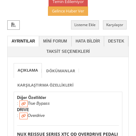
Temin Edilemiyor
Gelince Haber Ver
Listeme Ekle
Karşılaştır
AYRINTILAR
MINI FORUM
HATA BILDIR
DESTEK
TAKSIT SEÇENEKLERI
AÇIKLAMA
DÖKÜMANLAR
KARŞILAŞTIRMA ÖZELLIKLERI
Diğer Özellikler
:
True Bypass
DRIVE
:
Overdrive
NUX REISSUE SERIES XTC OD OVERDRIVE PEDALI