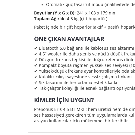
Otomatik güç tasarruf modu (inaktivitede de
Boyutlar (Y x G x D):
241 x 163 x 179 mm
Toplam Ağırlık:
4.5 kg (çift hoparlör)
Paket içinde bir çift hoparlör (aktif + pasif), hop
ÖNE ÇIKAN AVANTAJLAR
✔ Bluetooth 5.0 bağlantı ile kablosuz ses aktarımı
✔ 4.5” woofer ile daha geniş ve güçlü düşük freka
✔ Düzgün frekans tepkisi ile doğru referans dinl
✔ Kompakt boyuta rağmen yüksek ses seviyesi (10
✔ Yüksek/düşük frekans ayar kontrolleriyle oda a
✔ Kulaklık çıkışı sayesinde sessiz çalışma imkanı
✔ Şık tasarımı ile her ortama estetik katkı
✔ Tak-çalıştır kolaylığı ile esnek bağlantı opsiyonla
KİMLER İÇİN UYGUN?
PreSonus Eris 4.5 BT MKII; hem üretici hem de din
ses hassasiyeti gerektiren tüm uygulamalarda kulla
arayan kullanıcılar için mükemmel bir tercihtir.