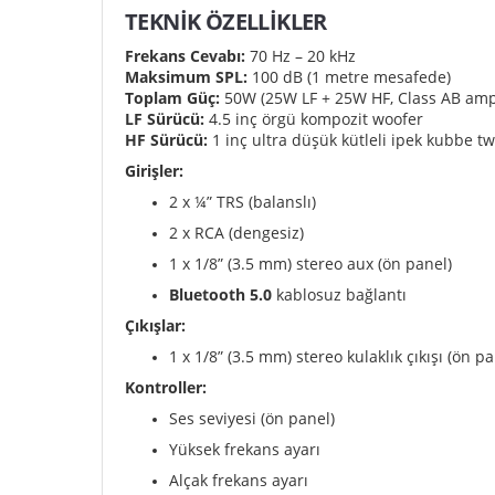
TEKNİK ÖZELLİKLER
Frekans Cevabı:
70 Hz – 20 kHz
Maksimum SPL:
100 dB (1 metre mesafede)
Toplam Güç:
50W (25W LF + 25W HF, Class AB ampl
LF Sürücü:
4.5 inç örgü kompozit woofer
HF Sürücü:
1 inç ultra düşük kütleli ipek kubbe t
Girişler:
2 x ¼” TRS (balanslı)
2 x RCA (dengesiz)
1 x 1/8” (3.5 mm) stereo aux (ön panel)
Bluetooth 5.0
kablosuz bağlantı
Çıkışlar:
1 x 1/8” (3.5 mm) stereo kulaklık çıkışı (ön p
Kontroller:
Ses seviyesi (ön panel)
Yüksek frekans ayarı
Alçak frekans ayarı