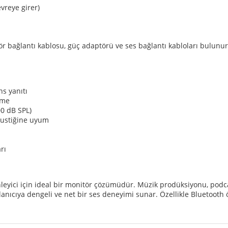
vreye girer)
arlör bağlantı kablosu, güç adaptörü ve ses bağlantı kabloları bulunur
ns yanıtı
eme
0 dB SPL)
kustiğine uyum
rı
leyici için ideal bir monitör çözümüdür. Müzik prodüksiyonu, podcas
nıcıya dengeli ve net bir ses deneyimi sunar. Özellikle Bluetooth ö