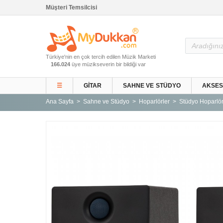
Müşteri Temsilcisi
Ana Sayfa
Türkiye'nin en çok tercih edilen Müzik Marketi
Gitar ve Ekipmanları
166.024
üye müzikseverin bir bildiği var
Sahne ve Stüdyo
☰
GITAR
SAHNE VE STÜDYO
AKSE
Aksesuarlar
Ana Sayfa
Sahne ve Stüdyo
Hoparlörler
Stüdyo Hoparlör
Tuşlu Çalgılar
Vurmalı Çalgılar
Yaylı Çalgılar
Nefesli Çalgılar
Türk Müziği Enstrümanları
Kitap
Yeni Gelenler
Kampanyalar