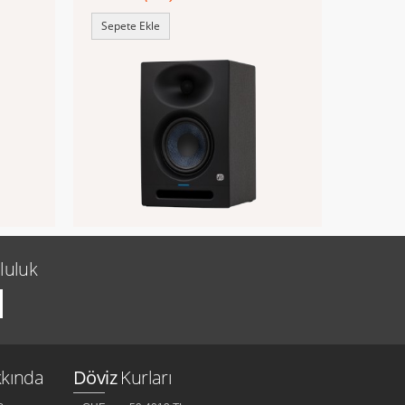
Sepete Ekle
luluk
kında
Döviz
Kurları