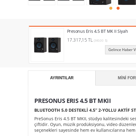
Presonus Eris 4.5 BT MK II Siyah
17.317,15 TL
(360,00 $)
Gelince Haber V
AYRINTILAR
MINI FO
PRESONUS ERIS 4.5 BT MKII
BLUETOOTH 5.0 DESTEKLİ 4.5” 2-YOLLU AKTİF 
PreSonus Eris 4.5 BT MKII, stüdyo kalitesindeki se
çiftidir. Oyun, müzik prodüksiyonu, video düzenle
seçenekleri sayesinde hem ev kullanıcılarına hem 