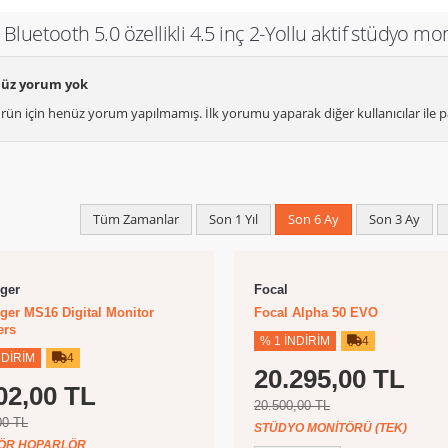
 Bluetooth 5.0 özellikli 4.5 inç 2-Yollu aktif stüdyo mo
üz yorum yok
rün için henüz yorum yapılmamış. İlk yorumu yaparak diğer kullanıcılar ile pa
Tüm Zamanlar
Son 1 Yıl
Son 6 Ay
Son 3 Ay
ger
Focal
ger MS16 Digital Monitor
Focal Alpha 50 EVO
ers
% 1 İNDIRIM
4
NDIRIM
4
20.295,00 TL
02,00 TL
20.500,00 TL
00 TL
STÜDYO MONITÖRÜ (TEK)
ÖR HOPARLÖR