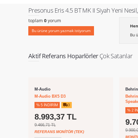
Presonus Eris 4.5 BT MK II Siyah Yeni Nesil,
toplam
0
yorum
Hen
Bu ürüne yorum yazmak istiyorum
Bu ü
Aktif Referans Hoparlörler
Çok Satanlar
M-Audio
Behrin
M-Audio BX5 D3
Behrin
Speak
% 5 İNDIRIM
3
% 2 İ
8.993,37 TL
9.7
9.466,71 TL
9.900,
REFERANS MONITÖR (TEK)
MONIT