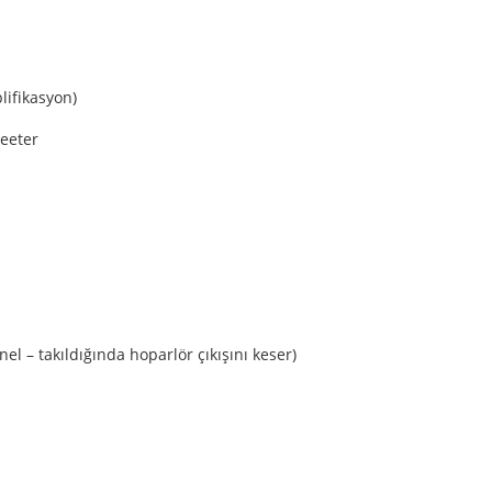
ifikasyon)
weeter
anel – takıldığında hoparlör çıkışını keser)