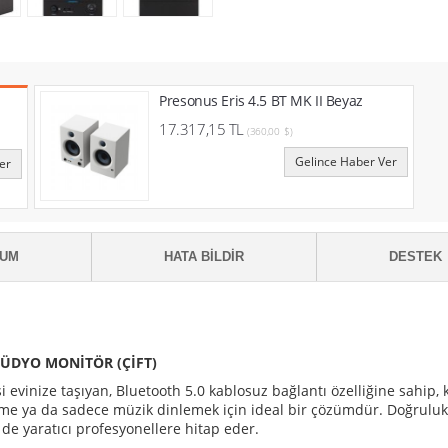
Presonus Eris 4.5 BT MK II Beyaz
17.317,15 TL
(360,00 $)
Gelince Haber Ver
er
RUM
HATA BILDIR
DESTEK
STÜDYO MONİTÖR (ÇİFT)
si evinize taşıyan, Bluetooth 5.0 kablosuz bağlantı özelliğine sahi
me ya da sadece müzik dinlemek için ideal bir çözümdür. Doğruluk 
de yaratıcı profesyonellere hitap eder.