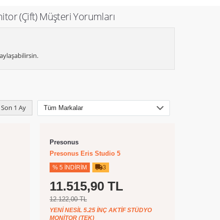
nitor (Çift) Müşteri Yorumları
ylaşabilirsin.
Son 1 Ay
Presonus
Presonus Eris Studio 5
% 5 İNDIRIM
3
11.515,90 TL
12.122,00 TL
YENI NESIL 5.25 INÇ AKTIF STÜDYO
MONITOR (TEK)