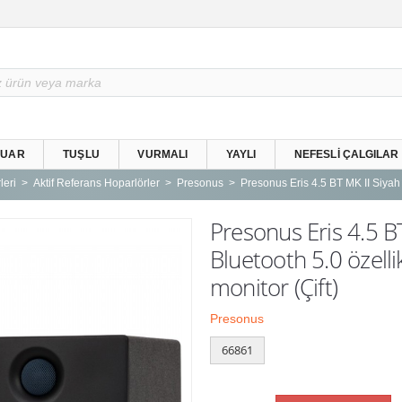
SUAR
TUŞLU
VURMALI
YAYLI
NEFESLI ÇALGILAR
leri
Aktif Referans Hoparlörler
Presonus
Presonus Eris 4.5 BT MK II Siyah
Presonus Eris 4.5 BT
Bluetooth 5.0 özellik
monitor (Çift)
Presonus
66861