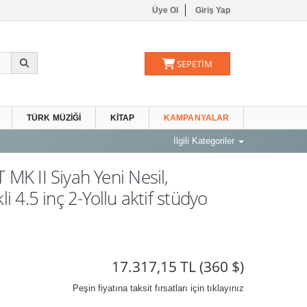
Üye Ol
Giriş Yap
SEPETİM
TÜRK MÜZIĞI
KITAP
KAMPANYALAR
İlgili Kategoriler
 MK II Siyah Yeni Nesil,
li 4.5 inç 2-Yollu aktif stüdyo
17.317,15 TL
(360 $)
Peşin fiyatına taksit fırsatları için tıklayınız