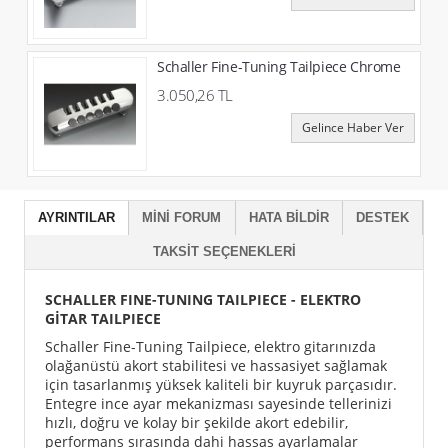
Schaller Fine-Tuning Tailpiece Chrome
3.050,26 TL
Gelince Haber Ver
AYRINTILAR
MINI FORUM
HATA BILDIR
DESTEK
TAKSIT SEÇENEKLERI
SCHALLER FINE-TUNING TAILPIECE - ELEKTRO
GİTAR TAILPIECE
Schaller Fine-Tuning Tailpiece, elektro gitarınızda
olağanüstü akort stabilitesi ve hassasiyet sağlamak
için tasarlanmış yüksek kaliteli bir kuyruk parçasıdır.
Entegre ince ayar mekanizması sayesinde tellerinizi
hızlı, doğru ve kolay bir şekilde akort edebilir,
performans sırasında dahi hassas ayarlamalar