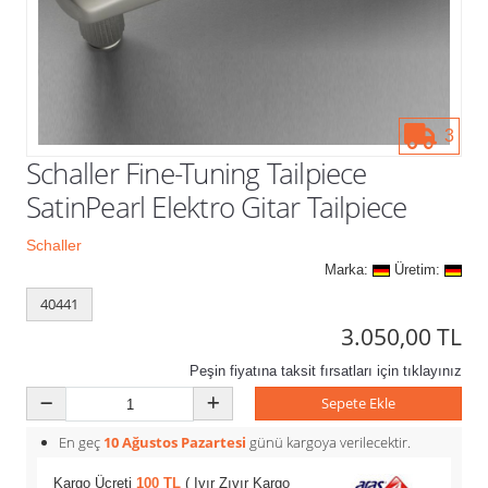
Kampanyalar
3
Schaller Fine-Tuning Tailpiece
SatinPearl Elektro Gitar Tailpiece
Schaller
Marka:
Üretim:
40441
3.050,00 TL
Peşin fiyatına taksit fırsatları için tıklayınız
Sepete Ekle
En geç
10 Ağustos Pazartesi
günü kargoya verilecektir.
Kargo Ücreti
100 TL
( Ivır Zıvır Kargo