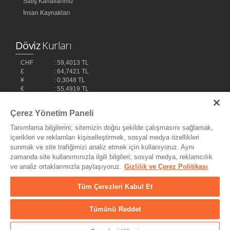
Satış Kanallarımız
İnsan Kaynakları
Döviz
Kurları
CHF
: 59,4013 TL
£
: 64,7421 TL
¥
: 0,3048 TL
€
: 55,4919 TL
$
: 48,1032 TL
Çerez Yönetim Paneli
Tanımlama bilgilerini; sitemizin doğru şekilde çalışmasını sağlamak,
içerikleri ve reklamları kişiselleştirmek, sosyal medya özellikleri
sunmak ve site trafiğimizi analiz etmek için kullanıyoruz. Aynı
zamanda site kullanımınızla ilgili bilgileri; sosyal medya, reklamcılık
ve analiz ortaklarımızla paylaşıyoruz.
Gizlilik ve Çerez Politikası
Bilişim Teknolojileri,
Ereey
Tüm Çerezleri Kabul Et
Tümünü Reddet
© Copyright 2004 - 2026 MyDukkan Müzik Market Tic. ve San Ltd.
Şti. - Her Hakkı Saklıdır.