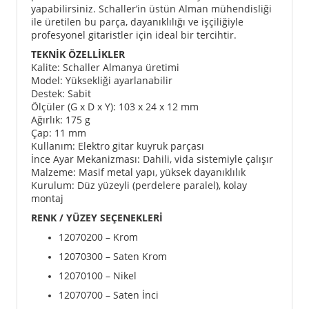
yapabilirsiniz. Schaller’in üstün Alman mühendisliği
ile üretilen bu parça, dayanıklılığı ve işçiliğiyle
profesyonel gitaristler için ideal bir tercihtir.
TEKNİK ÖZELLİKLER
Kalite: Schaller Almanya üretimi
Model: Yüksekliği ayarlanabilir
Destek: Sabit
Ölçüler (G x D x Y): 103 x 24 x 12 mm
Ağırlık: 175 g
Çap: 11 mm
Kullanım: Elektro gitar kuyruk parçası
İnce Ayar Mekanizması: Dahili, vida sistemiyle çalışır
Malzeme: Masif metal yapı, yüksek dayanıklılık
Kurulum: Düz yüzeyli (perdelere paralel), kolay
montaj
RENK / YÜZEY SEÇENEKLERİ
12070200 – Krom
12070300 – Saten Krom
12070100 – Nikel
12070700 – Saten İnci