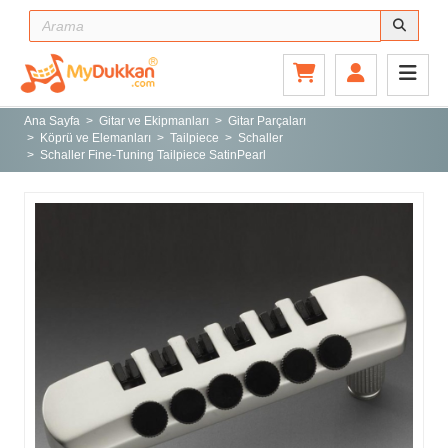
Ana Sayfa
Gitar ve Ekipmanları
Ana Sayfa
Gitar ve Ekipmanları
Gitar Parçaları
Köprü ve Elemanları
Tailpiece
Schaller
Sahne ve Stüdyo
Schaller Fine-Tuning Tailpiece SatinPearl
Aksesuarlar
Tuşlu Çalgılar
Vurmalı Çalgılar
Yaylı Çalgılar
Nefesli Çalgılar
Türk Müziği Enstrümanları
Kitap
Yeni Gelenler