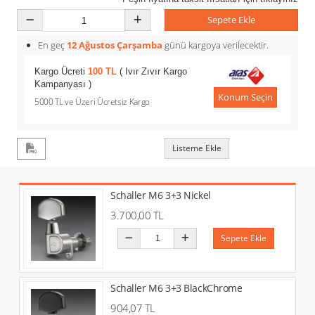
Sepete Ekle
En geç
12 Ağustos Çarşamba
günü kargoya verilecektir.
Kargo Ücreti
100 TL
( Ivır Zıvır Kargo
Kampanyası )
Konum Seçin
5000 TL ve Üzeri Ücretsiz Kargo
Listeme Ekle
Schaller M6 3+3 Nickel
3.700,00 TL
Sepete Ekle
Schaller M6 3+3 BlackChrome
904,07 TL