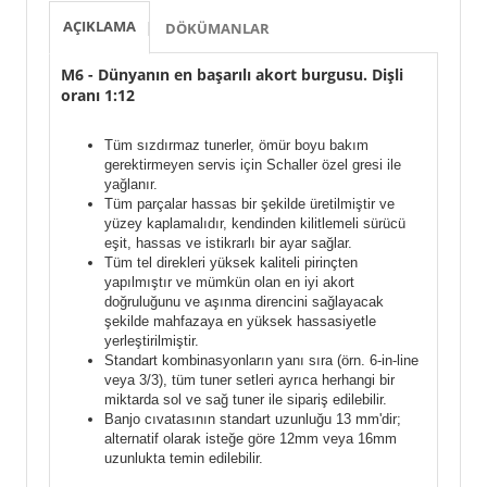
AÇIKLAMA
DÖKÜMANLAR
M6 - Dünyanın en başarılı akort burgusu. Dişli
oranı 1:12
Tüm sızdırmaz tunerler, ömür boyu bakım
gerektirmeyen servis için Schaller özel gresi ile
yağlanır.
Tüm parçalar hassas bir şekilde üretilmiştir ve
yüzey kaplamalıdır, kendinden kilitlemeli sürücü
eşit, hassas ve istikrarlı bir ayar sağlar.
Tüm tel direkleri yüksek kaliteli pirinçten
yapılmıştır ve mümkün olan en iyi akort
doğruluğunu ve aşınma direncini sağlayacak
şekilde mahfazaya en yüksek hassasiyetle
yerleştirilmiştir.
Standart kombinasyonların yanı sıra (örn. 6-in-line
veya 3/3), tüm tuner setleri ayrıca herhangi bir
miktarda sol ve sağ tuner ile sipariş edilebilir.
Banjo cıvatasının standart uzunluğu 13 mm'dir;
alternatif olarak isteğe göre 12mm veya 16mm
uzunlukta temin edilebilir.