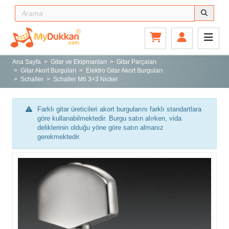
Ana Sayfa
Gitar ve Ekipmanları
Ana Sayfa
Gitar ve Ekipmanları
Gitar Parçaları
Gitar Akort Burguları
Elektro Gitar Akort Burguları
Sahne ve Stüdyo
Schaller
Schaller M6 3+3 Nickel
Aksesuarlar
Tuşlu Çalgılar
Farklı gitar üreticileri akort burgularını farklı standartlara
göre kullanabilmektedir. Burgu satın alırken, vida
Vurmalı Çalgılar
deliklerinin olduğu yöne göre satın almanız
gerekmektedir.
Yaylı Çalgılar
Nefesli Çalgılar
Türk Müziği Enstrümanları
Kitap
Yeni Gelenler