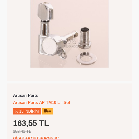
Artisan Parts
Artisan Parts AP-TM10 L - Sol
% 15 İNDIRIM
A
163,55 TL
192,41 TL
GITAR AKORT BURGUSU