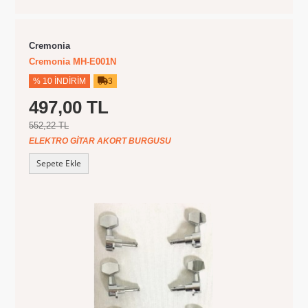
Cremonia
Cremonia MH-E001N
% 10 İNDIRIM
3
497,00 TL
552,22 TL
ELEKTRO GITAR AKORT BURGUSU
Sepete Ekle