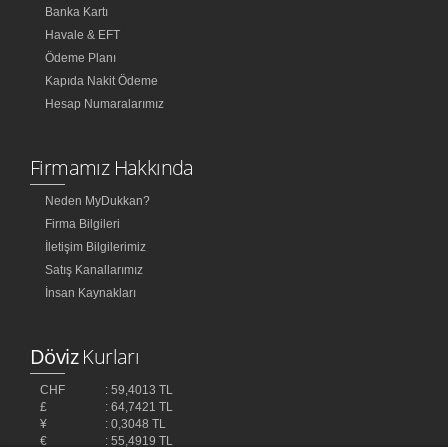
Banka Kartı
Havale & EFT
Ödeme Planı
Kapıda Nakit Ödeme
Hesap Numaralarımız
Firmamız Hakkında
Neden MyDukkan?
Firma Bilgileri
İletişim Bilgilerimiz
Satış Kanallarımız
İnsan Kaynakları
Döviz
Kurları
CHF
: 59,4013 TL
£
: 64,7421 TL
¥
: 0,3048 TL
€
: 55,4919 TL