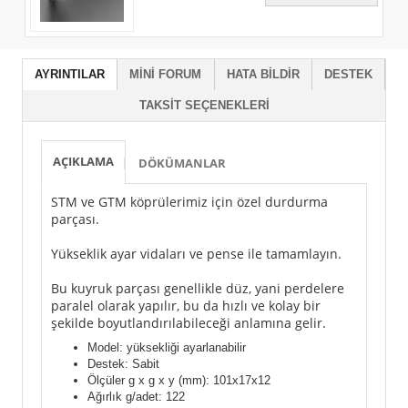
AYRINTILAR
MINI FORUM
HATA BILDIR
DESTEK
TAKSIT SEÇENEKLERI
AÇIKLAMA
DÖKÜMANLAR
STM ve GTM köprülerimiz için özel durdurma
parçası.
Yükseklik ayar vidaları ve pense ile tamamlayın.
Bu kuyruk parçası genellikle düz, yani perdelere
paralel olarak yapılır, bu da hızlı ve kolay bir
şekilde boyutlandırılabileceği anlamına gelir.
Model: yüksekliği ayarlanabilir
Destek: Sabit
Ölçüler g x g x y (mm): 101x17x12
Ağırlık g/adet: 122