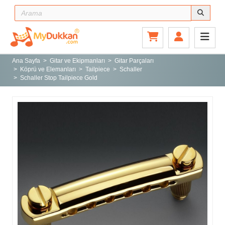
Ana Sayfa
Gitar ve Ekipmanları
Ana Sayfa
Gitar ve Ekipmanları
Gitar Parçaları
Köprü ve Elemanları
Tailpiece
Schaller
Sahne ve Stüdyo
Schaller Stop Tailpiece Gold
Aksesuarlar
Tuşlu Çalgılar
Vurmalı Çalgılar
Yaylı Çalgılar
Nefesli Çalgılar
Türk Müziği Enstrümanları
Kitap
Yeni Gelenler