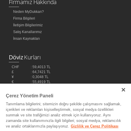
Firmamız Hakkında
Neden MyDukkan?
Firma Bilgileri
İletişim Bilgilerimiz
Satış Kanallarımız
İnsan Kaynakları
Döviz
Kurları
CHF
: 59,4013 TL
£
: 64,7421 TL
¥
: 0,3048 TL
€
: 55,4919 TL
$
: 48,1032 TL
Çerez Yönetim Paneli
Tanımlama bilgilerini; sitemizin doğru şekilde çalışmasını sağlamak,
içerikleri ve reklamları kişiselleştirmek, sosyal medya özellikleri
sunmak ve site trafiğimizi analiz etmek için kullanıyoruz. Aynı
zamanda site kullanımınızla ilgili bilgileri; sosyal medya, reklamcılık
ve analiz ortaklarımızla paylaşıyoruz.
Gizlilik ve Çerez Politikası