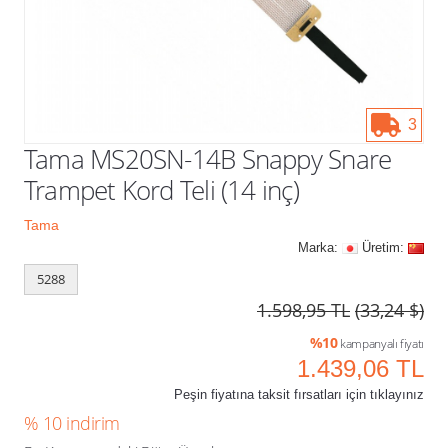
Kampanyalar
3
Tama MS20SN-14B Snappy Snare
Trampet Kord Teli (14 inç)
Tama
Marka:
Üretim:
5288
1.598,95 TL
(33,24 $)
%10
kampanyalı fiyatı
1.439,06 TL
Peşin fiyatına taksit fırsatları için tıklayınız
% 10 indirim