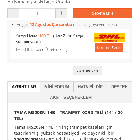
Bu Kampanyadaki Diğer Ürünler
Sepete Ekle
En geç
12 Ağustos Çarşamba
günü kargoya verilecektir.
Kargo Ücreti
100 TL
( Ivır Zıvır Kargo
Kampanyası )
Konum Seçin
15000 TL ve Üzeri Ücretsiz Kargo
Listeme Ekle
AYRINTILAR
MINI FORUM
HATA BILDIR
DESTEK
TAKSIT SEÇENEKLERI
TAMA MS20SN-14B – TRAMPET KORD TELİ (14” / 20
TEL)
Tama MS20SN-14B, 14 inç trampet kasaları için
tasarlanmış, yüksek hassasiyetli ve dayanıklı bir
snappy snare
(kord telidir). 20 telli yapısıyla dengeli