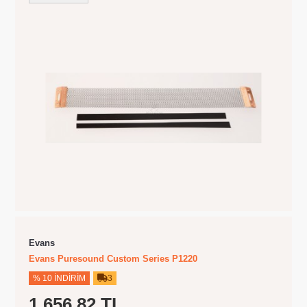
Evans
Evans Puresound Custom Series P1220
% 10 İNDIRIM
3
1.656,82 TL