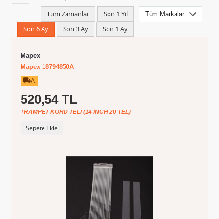
Tüm Zamanlar
Son 1 Yıl
Son 6 Ay
Son 3 Ay
Son 1 Ay
Mapex
Mapex 18794850A
A
520,54 TL
TRAMPET KORD TELI (14 INCH 20 TEL)
Sepete Ekle