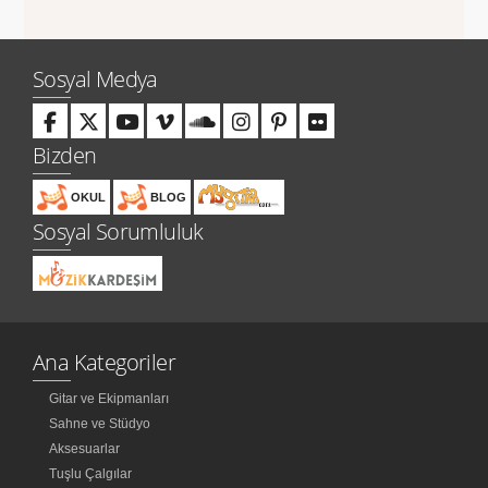
Sosyal Medya
Bizden
OKUL
BLOG
Sosyal Sorumluluk
Ana Kategoriler
Gitar ve Ekipmanları
Sahne ve Stüdyo
Aksesuarlar
Tuşlu Çalgılar