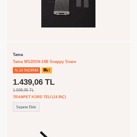
Tama
Tama MS20SN-14B Snappy Snare
% 10 İNDIRIM
3
1.439,06 TL
1.598,95 TL
TRAMPET KORD TELI (14 INÇ)
Sepete Ekle