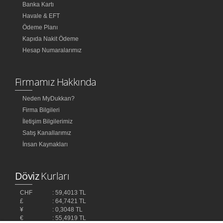
Banka Kartı
Havale & EFT
Ödeme Planı
Kapıda Nakit Ödeme
Hesap Numaralarımız
Firmamız Hakkında
Neden MyDukkan?
Firma Bilgileri
İletişim Bilgilerimiz
Satış Kanallarımız
İnsan Kaynakları
Döviz
Kurları
CHF
: 59,4013 TL
£
: 64,7421 TL
¥
: 0,3048 TL
€
: 55,4919 TL