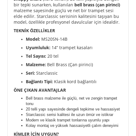
bir tepki sunarken, kullanılan
bell brass (çan pirinci)
malzeme sayesinde güçlü ve net bir trampet sesi
elde edilir. Starclassic serisinin kalitesini taşıyan bu
model, özellikle profesyonel davulcular için idealdir.
TEKNİK ÖZELLİKLER
Model:
MS20SN-14B
Uyumluluk:
14” trampet kasaları
Tel Sayısı:
20 tel
Malzeme:
Bell Brass (Çan pirinci)
Seri:
Starclassic
Bağlantı Tipi:
Klasik kord bağlantılı
ÖNE ÇIKAN AVANTAJLAR
Bell brass malzeme ile güçlü, net ve zengin trampet
tonu
20 telli yapı sayesinde dengeli tepkime ve hassasiyet
Starclassic serisi kalitesi ile uzun ömür ve istikrar
Modern ve klasik trampet tonlarına uyumlu yapı
Kolay montaj ve yüksek hassasiyetli çalım deneyimi
KİMLER İÇİN UYGUN?