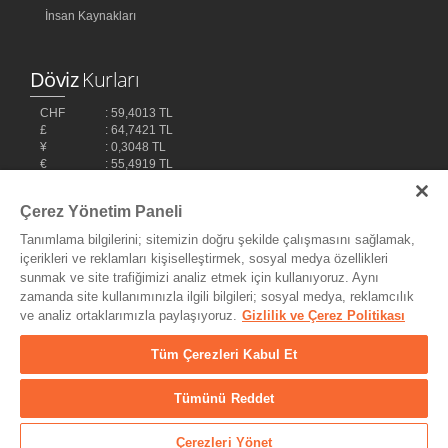
İnsan Kaynakları
Döviz
Kurları
CHF
: 59,4013 TL
£
: 64,7421 TL
¥
: 0,3048 TL
€
: 55,4919 TL
$
: 48,1032 TL
Çerez Yönetim Paneli
Tanımlama bilgilerini; sitemizin doğru şekilde çalışmasını sağlamak,
içerikleri ve reklamları kişiselleştirmek, sosyal medya özellikleri
sunmak ve site trafiğimizi analiz etmek için kullanıyoruz. Aynı
zamanda site kullanımınızla ilgili bilgileri; sosyal medya, reklamcılık
ve analiz ortaklarımızla paylaşıyoruz.
Gizlilik ve Çerez Politikası
Bilişim Teknolojileri,
Ereey
Tüm Çerezleri Kabul Et
Tümünü Reddet
© Copyright 2004 - 2026 MyDukkan Müzik Market Tic. ve San Ltd.
Şti. - Her Hakkı Saklıdır.
Çerezleri Yönet
25.541
Ürün
/ 166.038
Üye