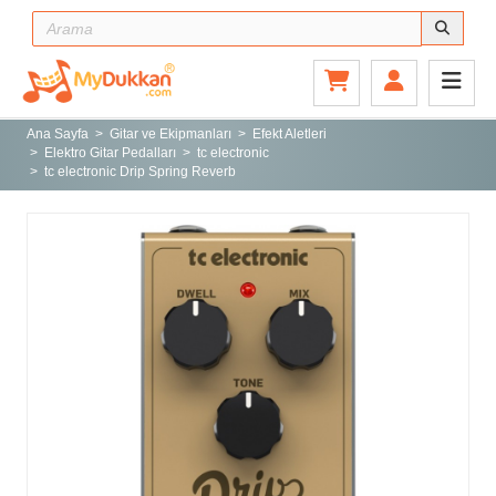
Ana Sayfa
Gitar ve Ekipmanları
Ana Sayfa
Gitar ve Ekipmanları
Efekt Aletleri
Elektro Gitar Pedalları
tc electronic
Sahne ve Stüdyo
tc electronic Drip Spring Reverb
Aksesuarlar
Tuşlu Çalgılar
Vurmalı Çalgılar
Yaylı Çalgılar
Nefesli Çalgılar
Türk Müziği Enstrümanları
Kitap
Yeni Gelenler