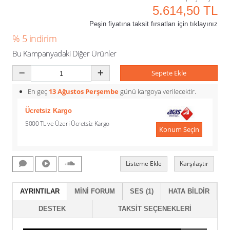
5.614,50 TL
Peşin fiyatına taksit fırsatları için tıklayınız
% 5 indirim
Bu Kampanyadaki Diğer Ürünler
Sepete Ekle
En geç
13 Ağustos Perşembe
günü kargoya verilecektir.
Ücretsiz Kargo
5000 TL ve Üzeri Ücretsiz Kargo
Konum Seçin
Listeme Ekle
Karşılaştır
AYRINTILAR
MINI FORUM
SES (1)
HATA BILDIR
DESTEK
TAKSIT SEÇENEKLERI