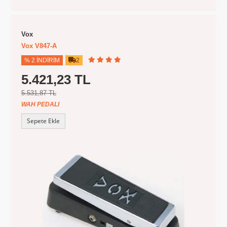
Vox
Vox V847-A
% 2 İNDIRIM
2
5.421,23 TL
5.531,87 TL
WAH PEDALI
Sepete Ekle