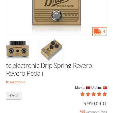
Kampanyalar
4
tc electronic Drip Spring Reverb
Reverb Pedalı
tc electronic
Marka:
Üretim:
57422
5.910,00 TL
%5
kampanyalı fiyatı