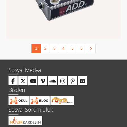
1
2
3
4
5
6
Sosyal Medya
Bizden
OKUL
BLOG
Sosyal Sorumluluk