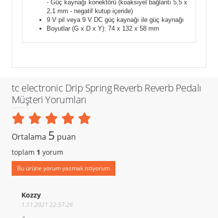
- Güç kaynağı konektörü (koaksiyel bağlantı 5,5 x
2,1 mm - negatif kutup içeride)
9 V pil veya 9 V DC güç kaynağı ile güç kaynağı
Boyutlar (G x D x Y): 74 x 132 x 58 mm
tc electronic Drip Spring Reverb Reverb Pedalı
Müşteri Yorumları
5
Ortalama
puan
toplam
1
yorum
Bu ürüne yorum yazmak istiyorum
Kozzy
1.11.2021 22:57:26