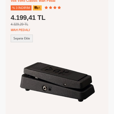
Vox V845 Classic Wah Pedal
% 3 İNDIRIM
A
4.199,41 TL
4.329,29 TL
WAH PEDALI
Sepete Ekle