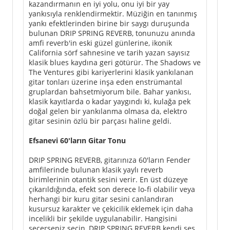
kazandırmanın en iyi yolu, onu iyi bir yay
yankısıyla renklendirmektir. Müziğin en tanınmış
yankı efektlerinden birine bir saygı duruşunda
bulunan DRIP SPRING REVERB, tonunuzu anında
amfi reverb'in eski güzel günlerine, ikonik
California sörf sahnesine ve tarih yazan sayısız
klasik blues kaydına geri götürür. The Shadows ve
The Ventures gibi kariyerlerini klasik yankılanan
gitar tonları üzerine inşa eden enstrümantal
gruplardan bahsetmiyorum bile. Bahar yankısı,
klasik kayıtlarda o kadar yaygındı ki, kulağa pek
doğal gelen bir yankılanma olmasa da, elektro
gitar sesinin özlü bir parçası haline geldi.
Efsanevi 60'ların Gitar Tonu
DRIP SPRING REVERB, gitarınıza 60'ların Fender
amfilerinde bulunan klasik yaylı reverb
birimlerinin otantik sesini verir. En üst düzeye
çıkarıldığında, efekt son derece lo-fi olabilir veya
herhangi bir kuru gitar sesini canlandıran
kusursuz karakter ve çekicilik eklemek için daha
incelikli bir şekilde uygulanabilir. Hangisini
seçerseniz seçin, DRIP SPRING REVERB kendi ses